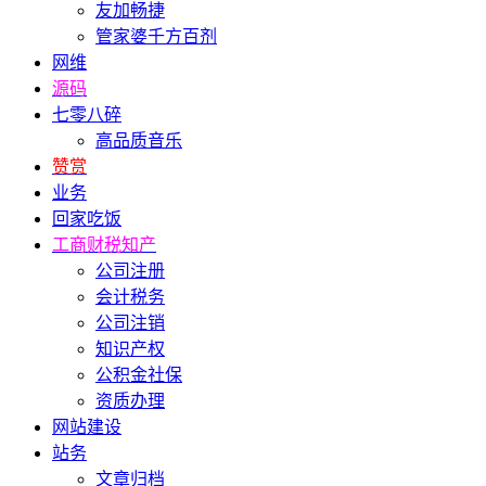
友加畅捷
管家婆千方百剂
网维
源码
七零八碎
高品质音乐
赞赏
业务
回家吃饭
工商财税知产
公司注册
会计税务
公司注销
知识产权
公积金社保
资质办理
网站建设
站务
文章归档