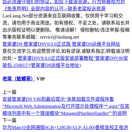
您必须遵守我们的协议，如您下载该资源，行为将被视为对
《免责声明》全部内容的认可->
联系老梁
投诉资源
LaoLiang.Net部分资源来自互联网收集，仅供用于学习和交
流，请勿用于商业用途。如有侵权、不妥之处，请联系站长并
出示版权证明以便删除。 敬请谅解！ 侵权删帖/违法举报/投稿
等事务联系邮箱：service@laoliang.net
管家婆D9
管家婆D9V8.0.0正式版
管家婆D9运维平台网址
意在交流学习,欢迎赞赏评论,如有谬误,请联系指正;转载请注明
出处: »
管家婆D9V8.0.0正式版安装部署教程“管家婆D9V80安
装包-250815”(管家婆D9运维平台地址)
老梁（蛤蟆哥）
VIP
上一篇
安装管家婆D9 V80到最后提示“未能加载文件或程序集
“Microsoft.Web.Administration及打开提示处理程序“*.gspx”在其
模块列表中有一个错误模块“ManagedPipelineHandler””的说明
下一篇
华为Mate10全网通版6GB+128GB(ALP-AL00)香槟金校正电池