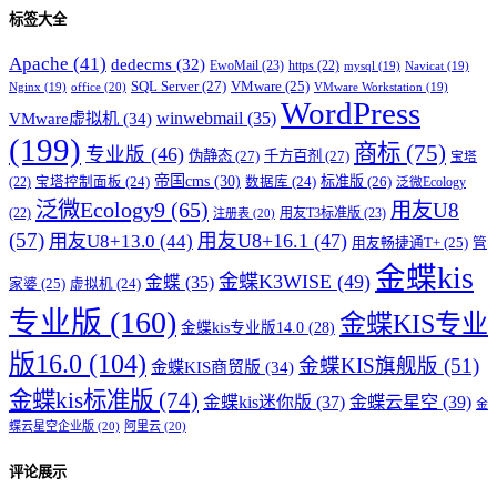
标签大全
Apache
(41)
dedecms
(32)
EwoMail
(23)
https
(22)
mysql
(19)
Navicat
(19)
SQL Server
(27)
VMware
(25)
office
(20)
Nginx
(19)
VMware Workstation
(19)
WordPress
winwebmail
(35)
VMware虚拟机
(34)
(199)
商标
(75)
专业版
(46)
伪静态
(27)
千方百剂
(27)
宝塔
帝国cms
(30)
标准版
(26)
宝塔控制面板
(24)
数据库
(24)
(22)
泛微Ecology
泛微Ecology9
(65)
用友U8
用友T3标准版
(23)
(22)
注册表
(20)
(57)
用友U8+16.1
(47)
用友U8+13.0
(44)
用友畅捷通T+
(25)
管
金蝶kis
金蝶K3WISE
(49)
金蝶
(35)
家婆
(25)
虚拟机
(24)
专业版
(160)
金蝶KIS专业
金蝶kis专业版14.0
(28)
版16.0
(104)
金蝶KIS旗舰版
(51)
金蝶KIS商贸版
(34)
金蝶kis标准版
(74)
金蝶kis迷你版
(37)
金蝶云星空
(39)
金
蝶云星空企业版
(20)
阿里云
(20)
评论展示