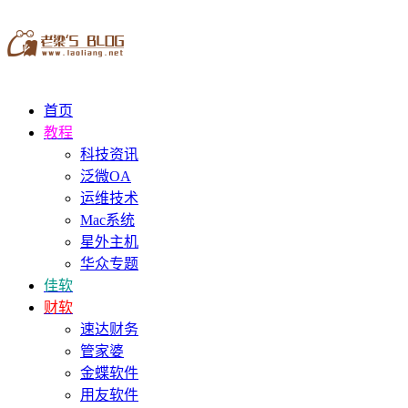
首页
教程
科技资讯
泛微OA
运维技术
Mac系统
星外主机
华众专题
佳软
财软
速达财务
管家婆
金蝶软件
用友软件