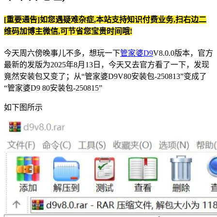
[重要通告]如您遇疑难杂症,本站支持知识付费业务,扫右边二
维码加博主微信,可节省您宝贵时间哦!
今天周六傍晚事儿不多，想玩一下
管家婆D9
V8.0.0版本，官方
最新的发版为2025年8月13日，今天又去官方看了一下，发现
竟然安装包又变了；从“管家婆D9V80安装包-250813”变成了
“管家婆D9 80安装包-250815”
如下图所示