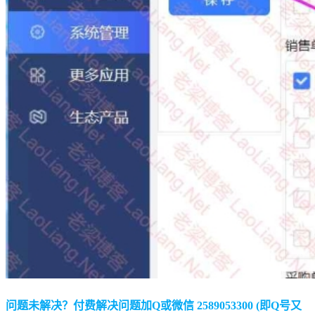
问题未解决？付费解决问题加Q或微信 2589053300 (即Q号又