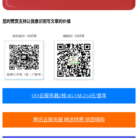
您的赞赏支持让我意识到写文章的价值
QQ云服务器2核/4G/1M-214元/首年
腾讯云服务器 精选特惠 拼团嗨购