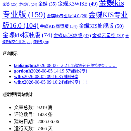
金蝶kis
金蝶K3WISE
(49)
金蝶
(35)
家婆
(25)
虚拟机
(24)
专业版
(159)
金蝶KIS专业
金蝶kis专业版14.0
(28)
版16.0
(104)
金蝶KIS旗舰版
(50)
金蝶KIS商贸版
(34)
金蝶kis标准版
(74)
金蝶kis迷你版
(37)
金蝶云星空
(39)
金
蝶云星空企业版
(20)
阿里云
(20)
评论展示
laoliangtou
2026-08-06 12:21:45
梁哥还在坚持更新。。。
gordonh
2026-08-05 14:19:57
谢谢分享！
wfhx
2026-08-05 09:16:35
谢谢分享
wfhx
2026-08-05 09:10:24
谢谢分享！！！
老梁博客网站统计
文章总数：9219 篇
评论数目：1428 条
建站日期：2006-06-06
运行天数：7366 天