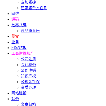
友加畅捷
管家婆千方百剂
网维
源码
七零八碎
高品质音乐
赞赏
业务
回家吃饭
工商财税知产
公司注册
会计税务
公司注销
知识产权
公积金社保
资质办理
网站建设
站务
文章归档