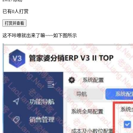
已有
0
人打赏
打赏并查看
这不咔嚓就出来了嘛~~~如下图所示