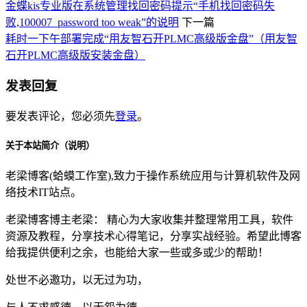
金蝶kis专业版在系统管理找回密码提示“手机找回密码失
败,100007_password too weak”的说明
下一篇
耗时一下午部署完成“用友智石开PLMC高级版金盘”（用友智
石开PLMC高级版安装金盘）
发表回复
要发表评论，您必须先
登录
。
关于本站简介（说明）
老梁博客(蛤蟆工作室),致力于操作系统应用与计算机软件及网
络技术IT站点。
老梁博客博主老梁： 精心为大家收集并整理常用工具，软件
资源及教程，分享技术心得笔记，分享实战经验。希望此博客
给我提供便利之余，也能给大家一些或多或少的帮助！
处世不必邀功，以无过为功，