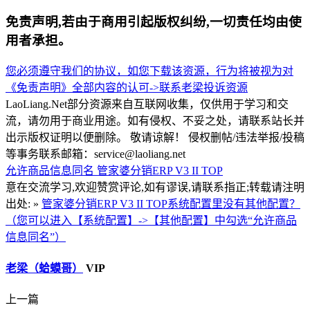
免责声明,若由于商用引起版权纠纷,一切责任均由使
用者承担。
您必须遵守我们的协议，如您下载该资源，行为将被视为对
《免责声明》全部内容的认可->
联系老梁
投诉资源
LaoLiang.Net部分资源来自互联网收集，仅供用于学习和交
流，请勿用于商业用途。如有侵权、不妥之处，请联系站长并
出示版权证明以便删除。 敬请谅解！ 侵权删帖/违法举报/投稿
等事务联系邮箱：service@laoliang.net
允许商品信息同名
管家婆分销ERP V3 II TOP
意在交流学习,欢迎赞赏评论,如有谬误,请联系指正;转载请注明
出处: »
管家婆分销ERP V3 II TOP系统配置里没有其他配置？
（您可以进入【系统配置】->【其他配置】中勾选“允许商品
信息同名”）
老梁（蛤蟆哥）
VIP
上一篇