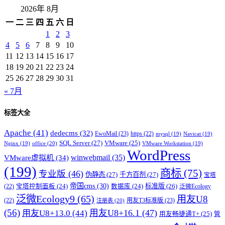
2026年 8月
一
二
三
四
五
六
日
1
2
3
4
5
6
7
8
9
10
11
12
13
14
15
16
17
18
19
20
21
22
23
24
25
26
27
28
29
30
31
« 7月
标签大全
Apache
(41)
dedecms
(32)
EwoMail
(23)
https
(22)
mysql
(19)
Navicat
(19)
SQL Server
(27)
VMware
(25)
office
(20)
Nginx
(19)
VMware Workstation
(19)
WordPress
winwebmail
(35)
VMware虚拟机
(34)
(199)
商标
(75)
专业版
(46)
伪静态
(27)
千方百剂
(27)
宝塔
帝国cms
(30)
标准版
(26)
宝塔控制面板
(24)
数据库
(24)
(22)
泛微Ecology
泛微Ecology9
(65)
用友U8
用友T3标准版
(23)
(22)
注册表
(20)
(56)
用友U8+16.1
(47)
用友U8+13.0
(44)
用友畅捷通T+
(25)
管