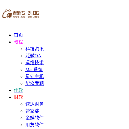
首页
教程
科技资讯
泛微OA
运维技术
Mac系统
星外主机
华众专题
佳软
财软
速达财务
管家婆
金蝶软件
用友软件