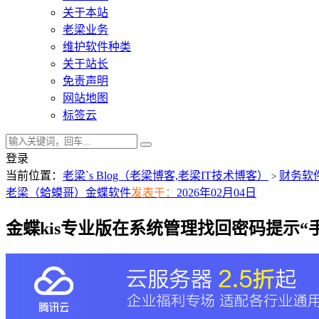
关于本站
老梁业务
维护软件种类
关于站长
免责声明
网站地图
标签云
登录
当前位置：
老梁`s Blog（老梁博客,老梁IT技术博客）
财务软
>
老梁（蛤蟆哥）
金蝶软件
发表于：
2026年02月04日
金蝶kis专业版在系统管理找回密码提示“手机找回密