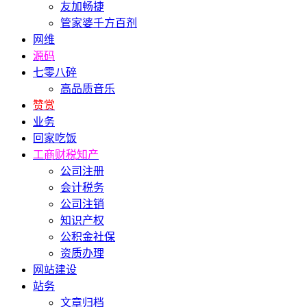
友加畅捷
管家婆千方百剂
网维
源码
七零八碎
高品质音乐
赞赏
业务
回家吃饭
工商财税知产
公司注册
会计税务
公司注销
知识产权
公积金社保
资质办理
网站建设
站务
文章归档