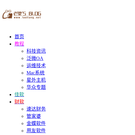
首页
教程
科技资讯
泛微OA
运维技术
Mac系统
星外主机
华众专题
佳软
财软
速达财务
管家婆
金蝶软件
用友软件