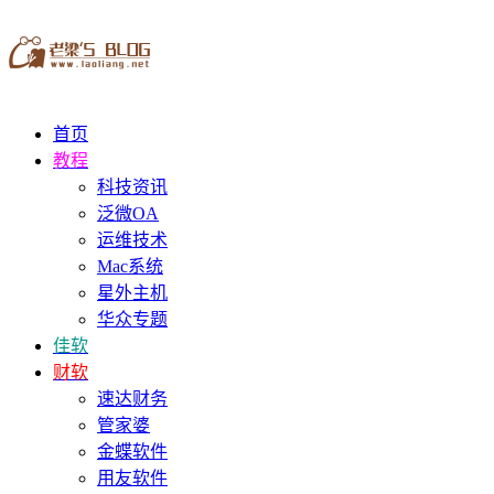
首页
教程
科技资讯
泛微OA
运维技术
Mac系统
星外主机
华众专题
佳软
财软
速达财务
管家婆
金蝶软件
用友软件