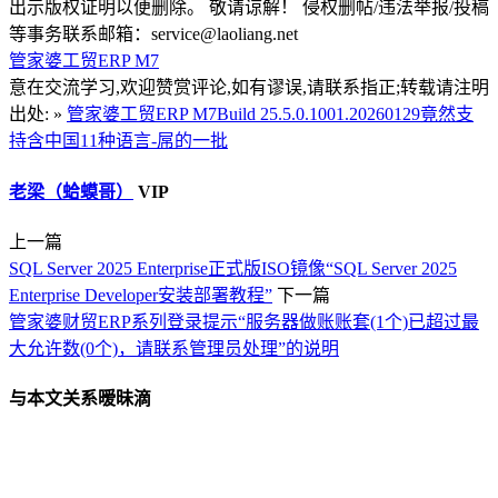
出示版权证明以便删除。 敬请谅解！ 侵权删帖/违法举报/投稿
等事务联系邮箱：service@laoliang.net
管家婆工贸ERP M7
意在交流学习,欢迎赞赏评论,如有谬误,请联系指正;转载请注明
出处: »
管家婆工贸ERP M7Build 25.5.0.1001.20260129竟然支
持含中国11种语言-屌的一批
老梁（蛤蟆哥）
VIP
上一篇
SQL Server 2025 Enterprise正式版ISO镜像“SQL Server 2025
Enterprise Developer安装部署教程”
下一篇
管家婆财贸ERP系列登录提示“服务器做账账套(1个)已超过最
大允许数(0个)，请联系管理员处理”的说明
与本文关系暧昧滴