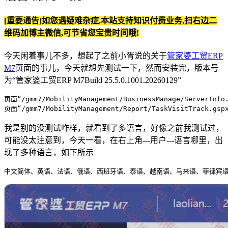
[重要通告]如您遇疑难杂症,本站支持知识付费业务,扫右边二
维码加博主微信,可节省您宝贵时间哦!
今天闲着事儿不多，想起了之前小胥说的关于
管家婆工贸ERP
M7
页面的事儿，今天就想先测试一下，然而安装完，版本号
为“管家婆工贸ERP M7Build 25.5.0.1001.20260129”
页面“/gmm7/MobilityManagement/BusinessManage/ServerInfo
页面“/gmm7/MobilityManagement/Report/TaskVisitTrack.gsp
我是别的没测试咋样，就看到了多语言，好像之前我测试过，
可能没太注意到，今天一看，在右上角---用户---语言哪里，出
现了多种语言，如下所示
中文简体、英语、法语、俄语、西班牙语、泰语、越南语、马来语、菲律宾