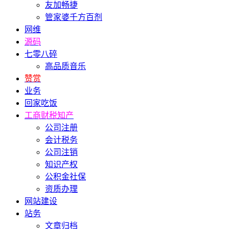
友加畅捷
管家婆千方百剂
网维
源码
七零八碎
高品质音乐
赞赏
业务
回家吃饭
工商财税知产
公司注册
会计税务
公司注销
知识产权
公积金社保
资质办理
网站建设
站务
文章归档