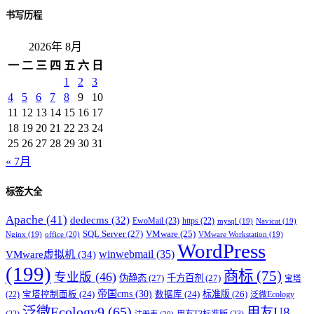
书写历程
2026年 8月
一
二
三
四
五
六
日
1
2
3
4
5
6
7
8
9
10
11
12
13
14
15
16
17
18
19
20
21
22
23
24
25
26
27
28
29
30
31
« 7月
标签大全
Apache
(41)
dedecms
(32)
EwoMail
(23)
https
(22)
mysql
(19)
Navicat
(19)
SQL Server
(27)
VMware
(25)
office
(20)
Nginx
(19)
VMware Workstation
(19)
WordPress
winwebmail
(35)
VMware虚拟机
(34)
(199)
商标
(75)
专业版
(46)
伪静态
(27)
千方百剂
(27)
宝塔
帝国cms
(30)
标准版
(26)
宝塔控制面板
(24)
数据库
(24)
(22)
泛微Ecology
泛微Ecology9
(65)
用友U8
用友T3标准版
(23)
注册表
(20)