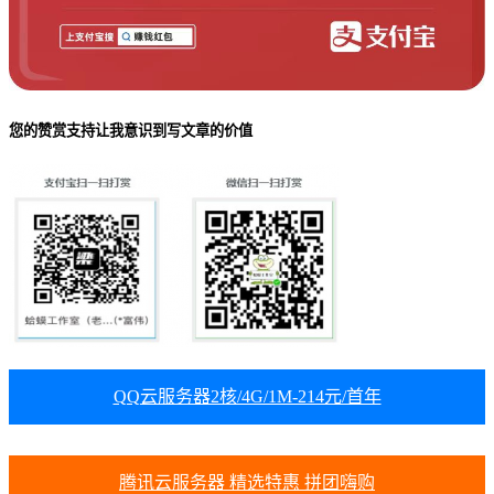
您的赞赏支持让我意识到写文章的价值
QQ云服务器2核/4G/1M-214元/首年
腾讯云服务器 精选特惠 拼团嗨购