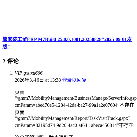
管家婆工贸ERP M7Build 25.0.0.1001.20250828"2025-09-01发
版"
2 评论
VIP gxuxu666
2026年3月6日 at 13:38
登录以回复
页面
“/gmm7/MobilityManagement/BusinessManage/ServerInfo.gsp
cmParam=abed70e5-1284-42da-ba27-99a1a2e07604”不存在
页面
“/gmm7/MobilityManagement/Report/TaskVisitTrack.gspx?
cmParam=82195d74-9d26-4ac0-af64-1abeca456814”不存在