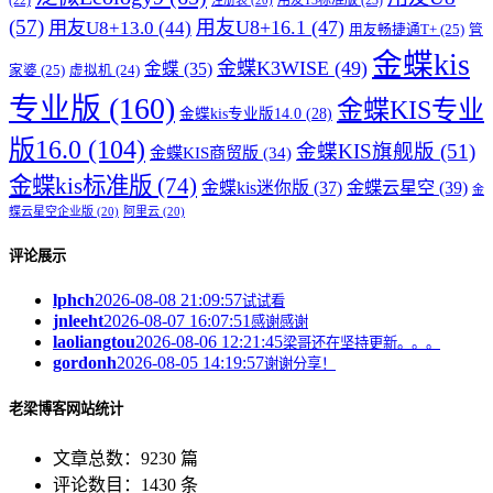
(22)
(57)
用友U8+16.1
(47)
用友U8+13.0
(44)
用友畅捷通T+
(25)
管
金蝶kis
金蝶K3WISE
(49)
金蝶
(35)
家婆
(25)
虚拟机
(24)
专业版
(160)
金蝶KIS专业
金蝶kis专业版14.0
(28)
版16.0
(104)
金蝶KIS旗舰版
(51)
金蝶KIS商贸版
(34)
金蝶kis标准版
(74)
金蝶kis迷你版
(37)
金蝶云星空
(39)
金
蝶云星空企业版
(20)
阿里云
(20)
评论展示
lphch
2026-08-08 21:09:57
试试看
jnleeht
2026-08-07 16:07:51
感谢感谢
laoliangtou
2026-08-06 12:21:45
梁哥还在坚持更新。。。
gordonh
2026-08-05 14:19:57
谢谢分享！
老梁博客网站统计
文章总数：9230 篇
评论数目：1430 条