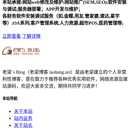
本站承接:网站web修改及维护;网站推广(SEM,SEO);软件安装
与调试;服务器部署；APP开发与维护；
各财务软件安装调试服务（如,金蝶,用友,管家婆,速达,星宇
等）;OA系列,客户管理系统,人力资源,超市POS,医药管理等;
立即查看
了解详情
老梁`s Blog（老梁博客 laoliang.net）是由老梁建立的个人非营
利性博客，意在致力于推荐各种优秀实用软件，网络资源及建
站源码，欢迎大家多交流，期待共同学习进步！
本站导航
关于本站
站内业务
关于站长