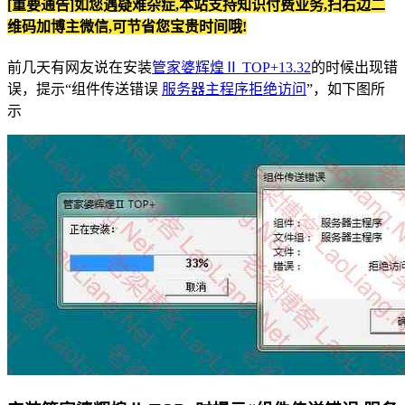
[重要通告]如您遇疑难杂症,本站支持知识付费业务,扫右边二
维码加博主微信,可节省您宝贵时间哦!
前几天有网友说在安装
管家婆辉煌Ⅱ TOP+13.32
的时候出现错
误，提示“组件传送错误
服务器主程序拒绝访问
”，如下图所
示