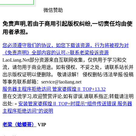
微信赞助
免责声明,若由于商用引起版权纠纷,一切责任均由使
用者承担。
您必须遵守我们的协议，如您下载该资源，行为将被视为对
《免责声明》全部内容的认可->
联系老梁
投诉资源
LaoLiang.Net部分资源来自互联网收集，仅供用于学习和交
流，请勿用于商业用途。如有侵权、不妥之处，请联系站长并
出示版权证明以便删除。 敬请谅解！ 侵权删帖/违法举报/投稿
等事务联系邮箱：service@laoliang.net
服务器主程序拒绝访问
管家婆辉煌Ⅱ TOP+13.32
意在交流学习,欢迎赞赏评论,如有谬误,请联系指正;转载请注明
出处: »
安装管家婆辉煌Ⅱ TOP+时提示“组件传送错误 服务器
主程序拒绝访问”的说明
老梁（蛤蟆哥）
VIP