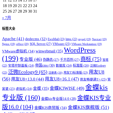
11
12
13
14
15
16
17
18
19
20
21
22
23
24
25
26
27
28
29
30
31
« 7月
标签大全
Apache
(41)
dedecms
(32)
EwoMail
(23)
https
(22)
mysql
(19)
Navicat
(19)
SQL Server
(27)
VMware
(25)
office
(20)
Nginx
(19)
VMware Workstation
(19)
WordPress
winwebmail
(35)
VMware虚拟机
(34)
(199)
商标
(75)
专业版
(46)
伪静态
(27)
千方百剂
(27)
宝塔
帝国cms
(30)
标准版
(26)
宝塔控制面板
(24)
数据库
(24)
(22)
泛微Ecology
泛微Ecology9
(65)
用友U8
用友T3标准版
(23)
(22)
注册表
(20)
(56)
用友U8+16.1
(47)
用友U8+13.0
(44)
用友畅捷通T+
(25)
管
金蝶kis
金蝶K3WISE
(49)
金蝶
(35)
家婆
(25)
虚拟机
(24)
专业版
(160)
金蝶KIS专业
金蝶kis专业版14.0
(28)
版16.0
(104)
金蝶KIS旗舰版
(51)
金蝶KIS商贸版
(34)