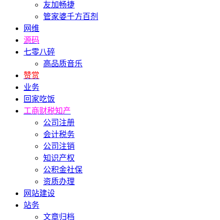
友加畅捷
管家婆千方百剂
网维
源码
七零八碎
高品质音乐
赞赏
业务
回家吃饭
工商财税知产
公司注册
会计税务
公司注销
知识产权
公积金社保
资质办理
网站建设
站务
文章归档