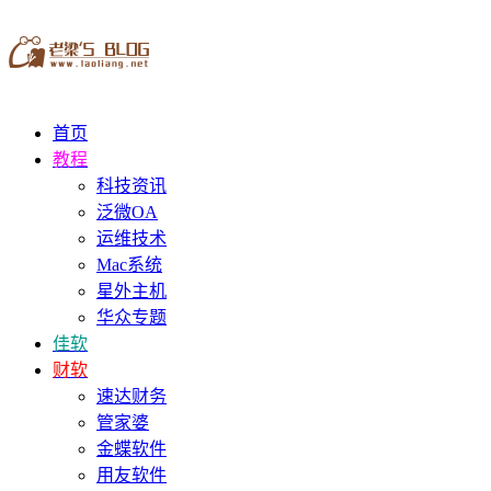
首页
教程
科技资讯
泛微OA
运维技术
Mac系统
星外主机
华众专题
佳软
财软
速达财务
管家婆
金蝶软件
用友软件