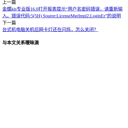
上一篇
金蝶kis专业版16.0打开报表提示“用户名密码错误，请重新输
入。错误代码:5(5H) Souree:LicenseMgrImpl2.LoginEr”的说明
下一篇
台式机电脑关机后网卡灯还在闪烁，怎么关闭？
与本文关系暧昧滴