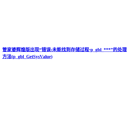
管家婆辉煌版出现“错误:未能找到存储过程·p_gbl_***”的处理
方法(p_gbl_GetSysValue)