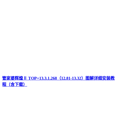
管家婆辉煌Ⅱ TOP+13.3.1.268（12.81-13.32）图解详细安装教
程（含下载）