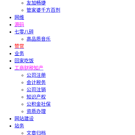
友加畅捷
管家婆千方百剂
网维
源码
七零八碎
高品质音乐
赞赏
业务
回家吃饭
工商财税知产
公司注册
会计税务
公司注销
知识产权
公积金社保
资质办理
网站建设
站务
文章归档