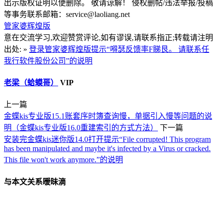
出示版权证明以便删除。 敬请谅解！ 侵权删帖/违法举报/投稿
等事务联系邮箱：service@laoliang.net
管家婆辉煌版
意在交流学习,欢迎赞赏评论,如有谬误,请联系指正;转载请注明
出处: »
登录管家婆辉煌版提示“嘚瑟反馈率F睇艮。 请联系任
我行软件股份公司”的说明
老梁（蛤蟆哥）
VIP
上一篇
金蝶kis专业版15.1账套序时簿查询慢，单据引入慢等问题的说
明（金蝶kis专业版16.0重建索引的方式方法）
下一篇
安装完金蝶kis迷你版14.0打开提示“File corrupted! This program
has been manipulated and maybe it's infected by a Virus or cracked.
This file won't work anymore.”的说明
与本文关系暧昧滴