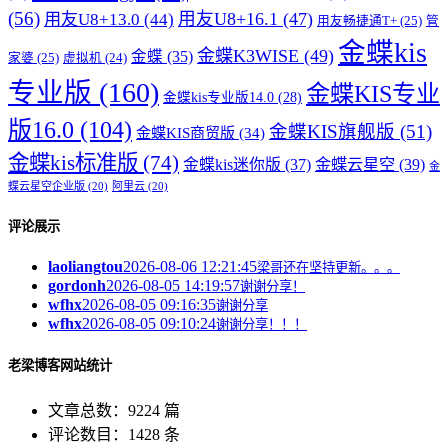
(56)
用友U8+16.1
(47)
用友U8+13.0
(44)
用友畅捷通T+
(25)
管
金蝶kis
金蝶K3WISE
(49)
金蝶
(35)
家婆
(25)
虚拟机
(24)
专业版
(160)
金蝶KIS专业
金蝶kis专业版14.0
(28)
版16.0
(104)
金蝶KIS旗舰版
(51)
金蝶KIS商贸版
(34)
金蝶kis标准版
(74)
金蝶kis迷你版
(37)
金蝶云星空
(39)
金
蝶云星空企业版
(20)
阿里云
(20)
评论展示
laoliangtou
2026-08-06 12:21:45
梁哥还在坚持更新。。。
gordonh
2026-08-05 14:19:57
谢谢分享！
wfhx
2026-08-05 09:16:35
谢谢分享
wfhx
2026-08-05 09:10:24
谢谢分享！！！
老梁博客网站统计
文章总数：9224 篇
评论数目：1428 条