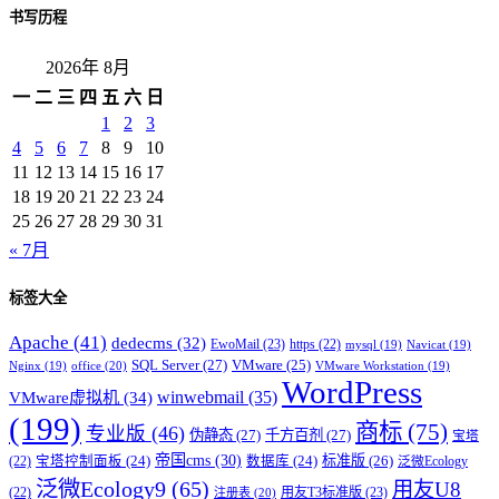
书写历程
2026年 8月
一
二
三
四
五
六
日
1
2
3
4
5
6
7
8
9
10
11
12
13
14
15
16
17
18
19
20
21
22
23
24
25
26
27
28
29
30
31
« 7月
标签大全
Apache
(41)
dedecms
(32)
EwoMail
(23)
https
(22)
mysql
(19)
Navicat
(19)
SQL Server
(27)
VMware
(25)
office
(20)
Nginx
(19)
VMware Workstation
(19)
WordPress
winwebmail
(35)
VMware虚拟机
(34)
(199)
商标
(75)
专业版
(46)
伪静态
(27)
千方百剂
(27)
宝塔
帝国cms
(30)
标准版
(26)
宝塔控制面板
(24)
数据库
(24)
(22)
泛微Ecology
泛微Ecology9
(65)
用友U8
用友T3标准版
(23)
(22)
注册表
(20)