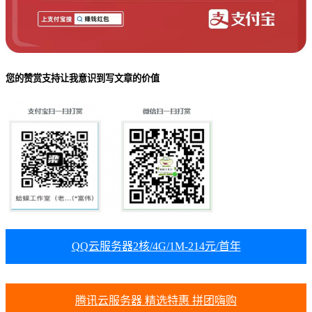
您的赞赏支持让我意识到写文章的价值
QQ云服务器2核/4G/1M-214元/首年
腾讯云服务器 精选特惠 拼团嗨购