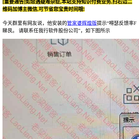
[重要通告]如您遇疑难杂症,本站支持知识付费业务,扫右边二
维码加博主微信,可节省您宝贵时间哦!
今天群里有网友说，他安装的
管家婆辉煌版
提示“嘚瑟反馈率F
睇艮。 请联系任我行软件股份公司”，如下图所示