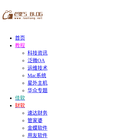
首页
教程
科技资讯
泛微OA
运维技术
Mac系统
星外主机
华众专题
佳软
财软
速达财务
管家婆
金蝶软件
用友软件