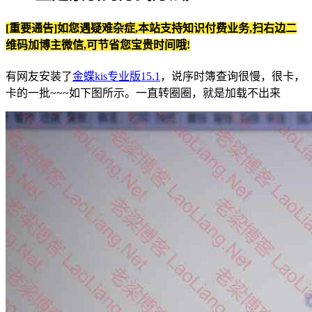
[重要通告]如您遇疑难杂症,本站支持知识付费业务,扫右边二
维码加博主微信,可节省您宝贵时间哦!
有网友安装了
金蝶kis专业版15.1
，说序时簿查询很慢，很卡，
卡的一批~~~如下图所示。一直转圈圈，就是加载不出来