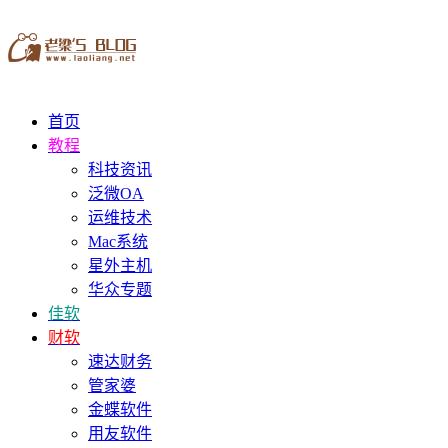
首页
教程
科技资讯
泛微OA
运维技术
Mac系统
星外主机
华众专题
佳软
财软
速达财务
管家婆
金蝶软件
用友软件