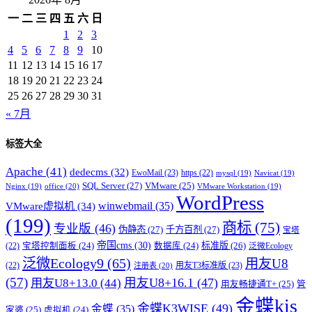
一
二
三
四
五
六
日
1
2
3
4
5
6
7
8
9
10
11
12
13
14
15
16
17
18
19
20
21
22
23
24
25
26
27
28
29
30
31
« 7月
标签大全
Apache
(41)
dedecms
(32)
EwoMail
(23)
https
(22)
mysql
(19)
Navicat
(19)
SQL Server
(27)
VMware
(25)
office
(20)
Nginx
(19)
VMware Workstation
(19)
WordPress
winwebmail
(35)
VMware虚拟机
(34)
(199)
商标
(75)
专业版
(46)
伪静态
(27)
千方百剂
(27)
宝塔
帝国cms
(30)
标准版
(26)
宝塔控制面板
(24)
数据库
(24)
(22)
泛微Ecology
泛微Ecology9
(65)
用友U8
用友T3标准版
(23)
(22)
注册表
(20)
(57)
用友U8+16.1
(47)
用友U8+13.0
(44)
用友畅捷通T+
(25)
管
金蝶kis
金蝶K3WISE
(49)
金蝶
(35)
家婆
(25)
虚拟机
(24)