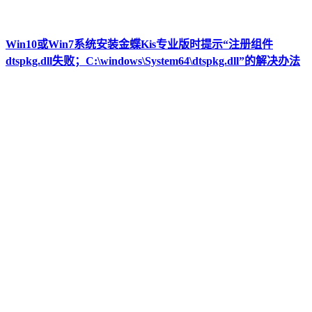
Win10或Win7系统安装金蝶Kis专业版时提示“注册组件
dtspkg.dll失败；C:\windows\System64\dtspkg.dll”的解决办法