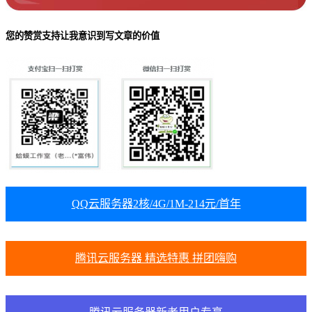
您的赞赏支持让我意识到写文章的价值
QQ云服务器2核/4G/1M-214元/首年
腾讯云服务器 精选特惠 拼团嗨购