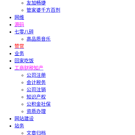
友加畅捷
管家婆千方百剂
网维
源码
七零八碎
高品质音乐
赞赏
业务
回家吃饭
工商财税知产
公司注册
会计税务
公司注销
知识产权
公积金社保
资质办理
网站建设
站务
文章归档