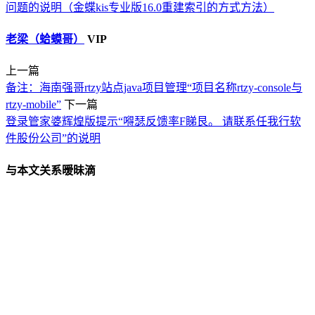
问题的说明（金蝶kis专业版16.0重建索引的方式方法）
老梁（蛤蟆哥）
VIP
上一篇
备注：海南强哥rtzy站点java项目管理“项目名称rtzy-console与
rtzy-mobile”
下一篇
登录管家婆辉煌版提示“嘚瑟反馈率F睇艮。 请联系任我行软
件股份公司”的说明
与本文关系暧昧滴