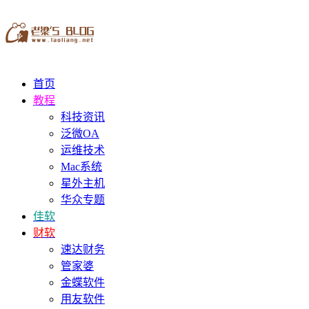
首页
教程
科技资讯
泛微OA
运维技术
Mac系统
星外主机
华众专题
佳软
财软
速达财务
管家婆
金蝶软件
用友软件