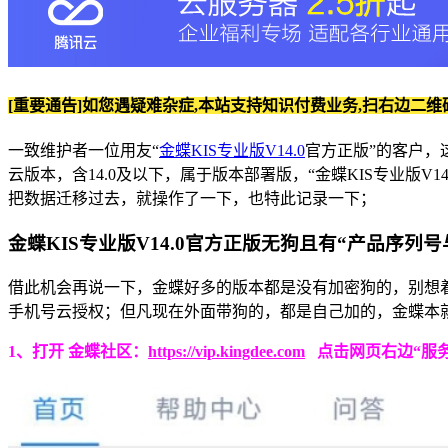
[重要通告]如您遇疑难杂症,本站支持知识付费业务,扫右边二维
一致维护者一位用友“
金蝶KIS专业版V14.0
官方正版”的客户，
云版本，含14.0及以下，属于版本部署版，“金蝶KIS专业版V1
把数据迁移过去，就操作了一下，也特此记录一下；
金蝶KIS专业版V14.0官方正版无狗且有“产品序列
借此机会再说一下，金蝶好多的版本都是没有加密狗的，别想
手机号云授权；但凡现在外面带狗的，都是自己加的，金蝶本
1、打开 金蝶社区：
https://vip.kingdee.com
点击网页右边“服务