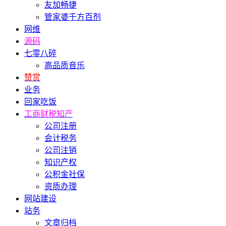
友加畅捷
管家婆千方百剂
网维
源码
七零八碎
高品质音乐
赞赏
业务
回家吃饭
工商财税知产
公司注册
会计税务
公司注销
知识产权
公积金社保
资质办理
网站建设
站务
文章归档