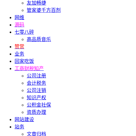
友加畅捷
管家婆千方百剂
网维
源码
七零八碎
高品质音乐
赞赏
业务
回家吃饭
工商财税知产
公司注册
会计税务
公司注销
知识产权
公积金社保
资质办理
网站建设
站务
文章归档