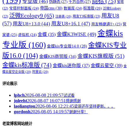
(199)
商标
(75)
专业版
(46)
伪静态
(27)
千方百剂
(27)
宝塔
帝国cms
(30)
标准版
(26)
宝塔控制面板
(24)
数据库
(24)
(22)
泛微Ecology
泛微Ecology9
(65)
用友U8
用友T3标准版
(23)
(22)
注册表
(20)
(57)
用友U8+16.1
(47)
用友U8+13.0
(44)
用友畅捷通T+
(25)
管
金蝶kis
金蝶K3WISE
(49)
金蝶
(35)
家婆
(25)
虚拟机
(24)
专业版
(160)
金蝶KIS专业
金蝶kis专业版14.0
(28)
版16.0
(104)
金蝶KIS旗舰版
(51)
金蝶KIS商贸版
(34)
金蝶kis标准版
(74)
金蝶kis迷你版
(37)
金蝶云星空
(39)
金
蝶云星空企业版
(20)
阿里云
(20)
评论展示
lphch
2026-08-08 21:09:57
试试看
jnleeht
2026-08-07 16:07:51
感谢感谢
laoliangtou
2026-08-06 12:21:45
梁哥还在坚持更新。。。
gordonh
2026-08-05 14:19:57
谢谢分享！
老梁博客网站统计