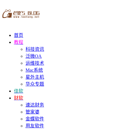
首页
教程
科技资讯
泛微OA
运维技术
Mac系统
星外主机
华众专题
佳软
财软
速达财务
管家婆
金蝶软件
用友软件