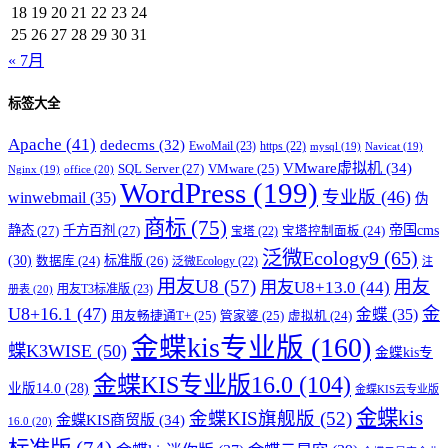
18
19
20
21
22
23
24
25
26
27
28
29
30
31
« 7月
标签大全
Apache
(41)
dedecms
(32)
EwoMail
(23)
https
(22)
mysql
(19)
Navicat
(19)
VMware虚拟机
(34)
SQL Server
(27)
VMware
(25)
office
(20)
Nginx
(19)
WordPress
(199)
专业版
(46)
winwebmail
(35)
伪
商标
(75)
帝国cms
静态
(27)
千方百剂
(27)
宝塔控制面板
(24)
宝塔
(22)
泛微Ecology9
(65)
(30)
标准版
(26)
数据库
(24)
泛微Ecology
(22)
注
用友U8
(57)
用友
用友U8+13.0
(44)
用友T3标准版
(23)
册表
(20)
U8+16.1
(47)
金
金蝶
(35)
用友畅捷通T+
(25)
管家婆
(25)
虚拟机
(24)
金蝶kis专业版
(160)
蝶K3WISE
(50)
金蝶kis专
金蝶KIS专业版16.0
(104)
业版14.0
(28)
金蝶KIS云专业版
金蝶kis
金蝶KIS旗舰版
(52)
金蝶KIS商贸版
(34)
16.0
(20)