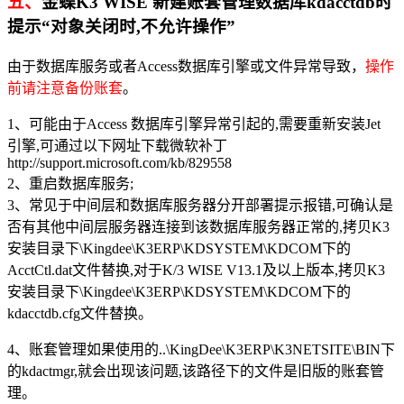
五、
金蝶K3 WISE 新建账套管理数据库kdacctdb时
提示“对象关闭时,不允许操作”
由于数据库服务或者Access数据库引擎或文件异常导致，
操作
前请注意备份账套
。
1、可能由于Access 数据库引擎异常引起的,需要重新安装Jet
引擎,可通过以下网址下载微软补丁
http://support.microsoft.com/kb/829558
2、重启数据库服务;
3、常见于中间层和数据库服务器分开部署提示报错,可确认是
否有其他中间层服务器连接到该数据库服务器正常的,拷贝K3
安装目录下\Kingdee\K3ERP\KDSYSTEM\KDCOM下的
AcctCtl.dat文件替换,对于K/3 WISE V13.1及以上版本,拷贝K3
安装目录下\Kingdee\K3ERP\KDSYSTEM\KDCOM下的
kdacctdb.cfg文件替换。
4、账套管理如果使用的..\KingDee\K3ERP\K3NETSITE\BIN下
的kdactmgr,就会出现该问题,该路径下的文件是旧版的账套管
理。