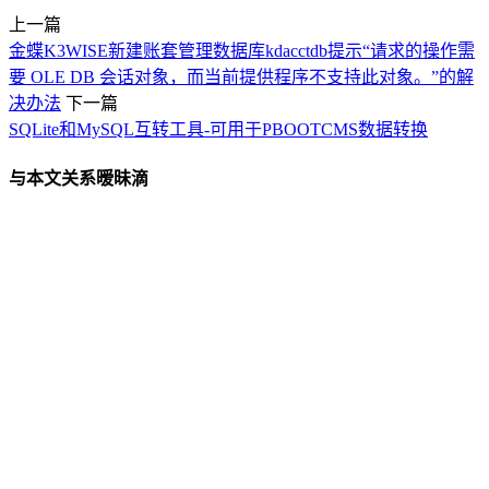
上一篇
金蝶K3WISE新建账套管理数据库kdacctdb提示“请求的操作需
要 OLE DB 会话对象，而当前提供程序不支持此对象。”的解
决办法
下一篇
SQLite和MySQL互转工具-可用于PBOOTCMS数据转换
与本文关系暧昧滴