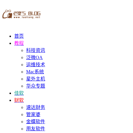
首页
教程
科技资讯
泛微OA
运维技术
Mac系统
星外主机
华众专题
佳软
财软
速达财务
管家婆
金蝶软件
用友软件