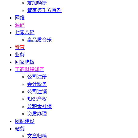
友加畅捷
管家婆千方百剂
网维
源码
七零八碎
高品质音乐
赞赏
业务
回家吃饭
工商财税知产
公司注册
会计税务
公司注销
知识产权
公积金社保
资质办理
网站建设
站务
文章归档