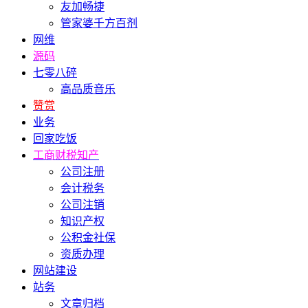
友加畅捷
管家婆千方百剂
网维
源码
七零八碎
高品质音乐
赞赏
业务
回家吃饭
工商财税知产
公司注册
会计税务
公司注销
知识产权
公积金社保
资质办理
网站建设
站务
文章归档