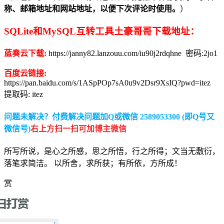
称、邮箱地址和网站地址，以便下次评论时使用。
）
SQLite和MySQL互转工具土豪哥哥下载地址：
蓝奏云下载:
https://janny82.lanzouu.com/iu90j2rdqhne
密码:
2jo1
百度云链接:
https://pan.baidu.com/s/1ASpPOp7sA0u9v2Dsr9XsIQ?pwd=itez
提取码: itez
问题未解决？付费解决问题加Q或微信 2589053300 (即Q号又
微信号)
右上方扫一扫可加博主微信
所写所说，是心之所感，思之所悟，行之所得；文当无敷衍，
落笔求简洁。 以所舍，求所获；有所依，方所成！
赏