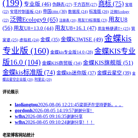
(199)
商标
(75)
专业版
(46)
伪静态
(27)
千方百剂
(27)
宝塔
帝国cms
(30)
标准版
(26)
宝塔控制面板
(24)
数据库
(24)
(22)
泛微Ecology
泛微Ecology9
(65)
用友U8
用友T3标准版
(23)
(22)
注册表
(20)
(56)
用友U8+16.1
(47)
用友U8+13.0
(44)
用友畅捷通T+
(25)
管
金蝶kis
金蝶K3WISE
(49)
金蝶
(35)
家婆
(25)
虚拟机
(24)
专业版
(160)
金蝶KIS专业
金蝶kis专业版14.0
(28)
版16.0
(104)
金蝶KIS旗舰版
(51)
金蝶KIS商贸版
(34)
金蝶kis标准版
(74)
金蝶kis迷你版
(37)
金蝶云星空
(39)
金
蝶云星空企业版
(20)
阿里云
(20)
评论展示
laoliangtou
2026-08-06 12:21:45
梁哥还在坚持更新。。。
gordonh
2026-08-05 14:19:57
谢谢分享！
wfhx
2026-08-05 09:16:35
谢谢分享
wfhx
2026-08-05 09:10:24
谢谢分享！！！
老梁博客网站统计