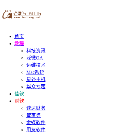
首页
教程
科技资讯
泛微OA
运维技术
Mac系统
星外主机
华众专题
佳软
财软
速达财务
管家婆
金蝶软件
用友软件