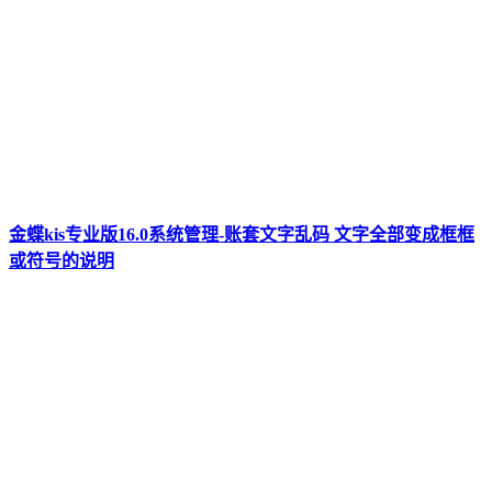
金蝶kis专业版16.0系统管理-账套文字乱码 文字全部变成框框
或符号的说明