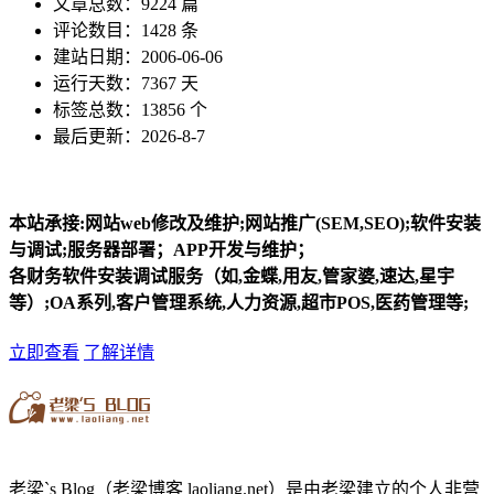
文章总数：9224 篇
评论数目：1428 条
建站日期：2006-06-06
运行天数：7367 天
标签总数：13856 个
最后更新：2026-8-7
本站承接:网站web修改及维护;网站推广(SEM,SEO);软件安装
与调试;服务器部署；APP开发与维护；
各财务软件安装调试服务（如,金蝶,用友,管家婆,速达,星宇
等）;OA系列,客户管理系统,人力资源,超市POS,医药管理等;
立即查看
了解详情
老梁`s Blog（老梁博客 laoliang.net）是由老梁建立的个人非营