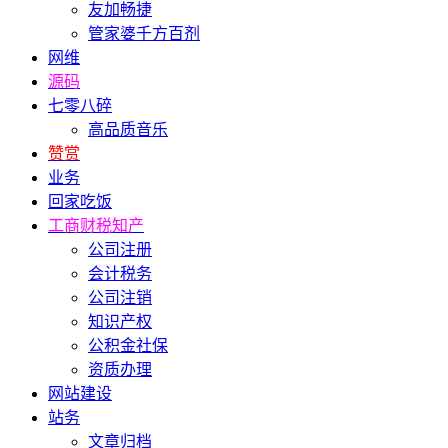
友加畅捷
管家婆千方百剂
网维
源码
七零八碎
高品质音乐
赞赏
业务
回家吃饭
工商财税知产
公司注册
会计税务
公司注销
知识产权
公积金社保
资质办理
网站建设
站务
文章归档