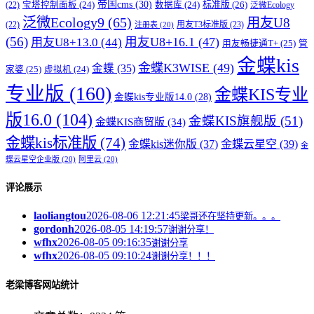
帝国cms
(30)
标准版
(26)
宝塔控制面板
(24)
数据库
(24)
(22)
泛微Ecology
泛微Ecology9
(65)
用友U8
用友T3标准版
(23)
(22)
注册表
(20)
(56)
用友U8+16.1
(47)
用友U8+13.0
(44)
用友畅捷通T+
(25)
管
金蝶kis
金蝶K3WISE
(49)
金蝶
(35)
家婆
(25)
虚拟机
(24)
专业版
(160)
金蝶KIS专业
金蝶kis专业版14.0
(28)
版16.0
(104)
金蝶KIS旗舰版
(51)
金蝶KIS商贸版
(34)
金蝶kis标准版
(74)
金蝶kis迷你版
(37)
金蝶云星空
(39)
金
蝶云星空企业版
(20)
阿里云
(20)
评论展示
laoliangtou
2026-08-06 12:21:45
梁哥还在坚持更新。。。
gordonh
2026-08-05 14:19:57
谢谢分享！
wfhx
2026-08-05 09:16:35
谢谢分享
wfhx
2026-08-05 09:10:24
谢谢分享！！！
老梁博客网站统计