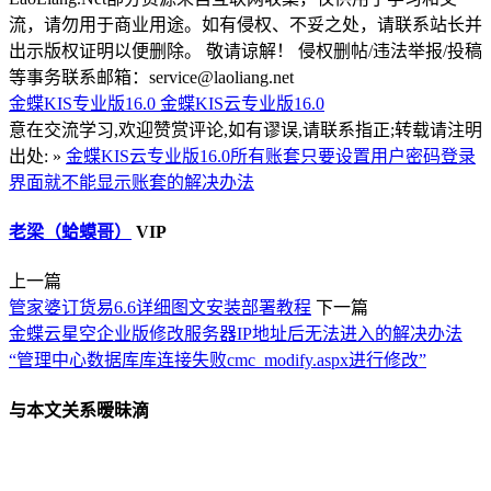
流，请勿用于商业用途。如有侵权、不妥之处，请联系站长并
出示版权证明以便删除。 敬请谅解！ 侵权删帖/违法举报/投稿
等事务联系邮箱：service@laoliang.net
金蝶KIS专业版16.0
金蝶KIS云专业版16.0
意在交流学习,欢迎赞赏评论,如有谬误,请联系指正;转载请注明
出处: »
金蝶KIS云专业版16.0所有账套只要设置用户密码登录
界面就不能显示账套的解决办法
老梁（蛤蟆哥）
VIP
上一篇
管家婆订货易6.6详细图文安装部署教程
下一篇
金蝶云星空企业版修改服务器IP地址后无法进入的解决办法
“管理中心数据库库连接失败cmc_modify.aspx进行修改”
与本文关系暧昧滴