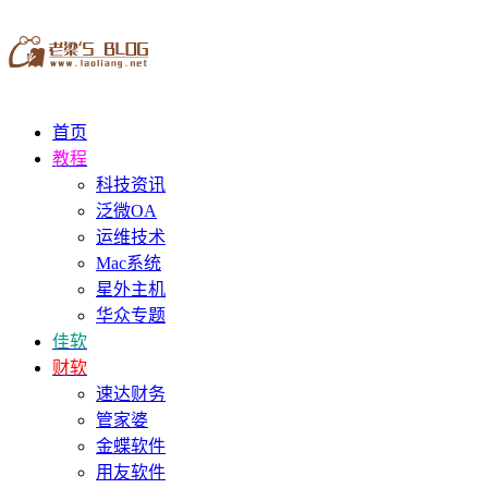
首页
教程
科技资讯
泛微OA
运维技术
Mac系统
星外主机
华众专题
佳软
财软
速达财务
管家婆
金蝶软件
用友软件