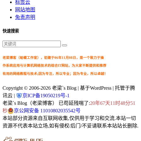
标签云
网站地图
免责声明
快速搜索
老梁博客（蛤蟆工作室），初建于06年11月08日，是一个致力于操
作系统应用与计算机网络技术的综合IT网站，为大家不断提供和推荐
有用的网络教程与技术;因为专注，所以专业；因为专业，所以卓越！
Copyright © 2006-2026
老梁`s Blog
| 基于WordPress | 托管于腾
讯云 |
京ICP备19050219号-1
老梁`s Blog（老梁博客） 已苟延残喘了:
20年67天11时48分52
秒
京公网安备 11010802035542号
本站部分资源来自互联网收集,仅供用于学习和交流.本站一切
资源不代表本站立场,如有侵权/后门/不妥请联系本站站长删除.