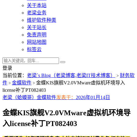
关于本站
老梁业务
维护软件种类
关于站长
免责声明
网站地图
标签云
登录
当前位置：
老梁`s Blog（老梁博客,老梁IT技术博客）
财务软
>
件
金蝶软件
金蝶KIS旗舰V2.0VMware虚拟机环境导入
>
>
license补丁PT082403
老梁（蛤蟆哥）
金蝶软件
发表于：
2026年01月14日
金蝶KIS旗舰V2.0VMware虚拟机环境导
入license补丁PT082403