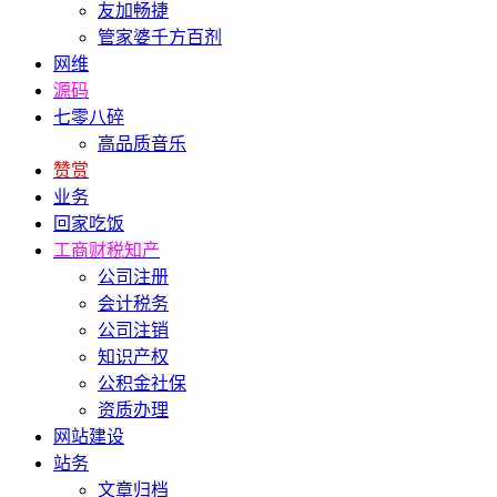
友加畅捷
管家婆千方百剂
网维
源码
七零八碎
高品质音乐
赞赏
业务
回家吃饭
工商财税知产
公司注册
会计税务
公司注销
知识产权
公积金社保
资质办理
网站建设
站务
文章归档