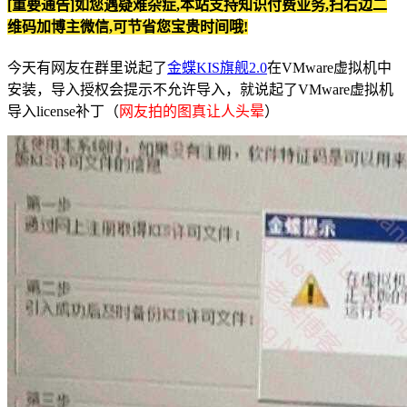
[重要通告]如您遇疑难杂症,本站支持知识付费业务,扫右边二
维码加博主微信,可节省您宝贵时间哦!
今天有网友在群里说起了
金蝶KIS旗舰2.0
在VMware虚拟机中
安装，导入授权会提示不允许导入，就说起了VMware虚拟机
导入license补丁（
网友拍的图真让人头晕
）