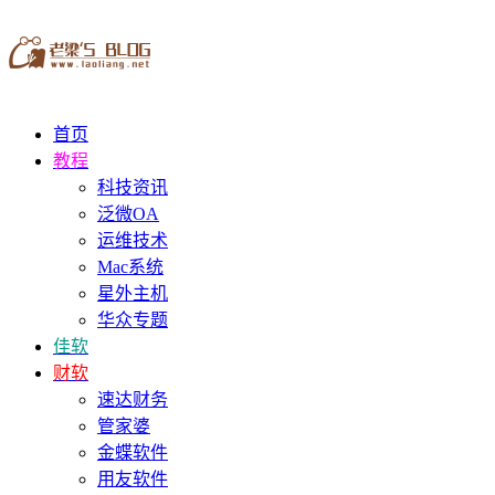
首页
教程
科技资讯
泛微OA
运维技术
Mac系统
星外主机
华众专题
佳软
财软
速达财务
管家婆
金蝶软件
用友软件