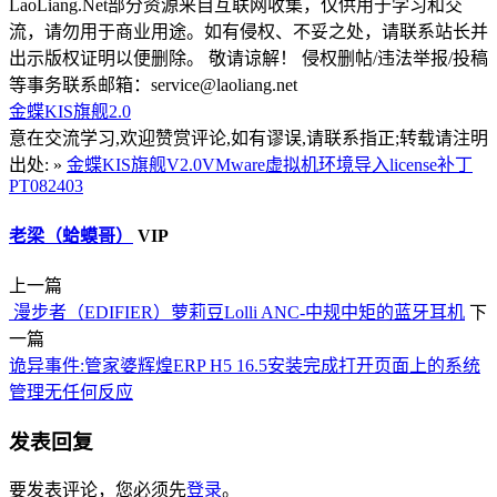
LaoLiang.Net部分资源来自互联网收集，仅供用于学习和交
流，请勿用于商业用途。如有侵权、不妥之处，请联系站长并
出示版权证明以便删除。 敬请谅解！ 侵权删帖/违法举报/投稿
等事务联系邮箱：service@laoliang.net
金蝶KIS旗舰2.0
意在交流学习,欢迎赞赏评论,如有谬误,请联系指正;转载请注明
出处: »
金蝶KIS旗舰V2.0VMware虚拟机环境导入license补丁
PT082403
老梁（蛤蟆哥）
VIP
上一篇
漫步者（EDIFIER）萝莉豆Lolli ANC-中规中矩的蓝牙耳机
下
一篇
诡异事件:管家婆辉煌ERP H5 16.5安装完成打开页面上的系统
管理无任何反应
发表回复
要发表评论，您必须先
登录
。