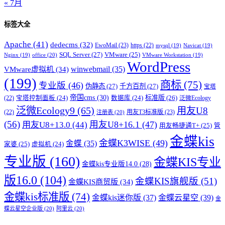
« 7月
标签大全
Apache
(41)
dedecms
(32)
EwoMail
(23)
https
(22)
mysql
(19)
Navicat
(19)
SQL Server
(27)
VMware
(25)
office
(20)
Nginx
(19)
VMware Workstation
(19)
WordPress
winwebmail
(35)
VMware虚拟机
(34)
(199)
商标
(75)
专业版
(46)
伪静态
(27)
千方百剂
(27)
宝塔
帝国cms
(30)
标准版
(26)
宝塔控制面板
(24)
数据库
(24)
(22)
泛微Ecology
泛微Ecology9
(65)
用友U8
用友T3标准版
(23)
(22)
注册表
(20)
(56)
用友U8+16.1
(47)
用友U8+13.0
(44)
用友畅捷通T+
(25)
管
金蝶kis
金蝶K3WISE
(49)
金蝶
(35)
家婆
(25)
虚拟机
(24)
专业版
(160)
金蝶KIS专业
金蝶kis专业版14.0
(28)
版16.0
(104)
金蝶KIS旗舰版
(51)
金蝶KIS商贸版
(34)
金蝶kis标准版
(74)
金蝶kis迷你版
(37)
金蝶云星空
(39)
金
蝶云星空企业版
(20)
阿里云
(20)