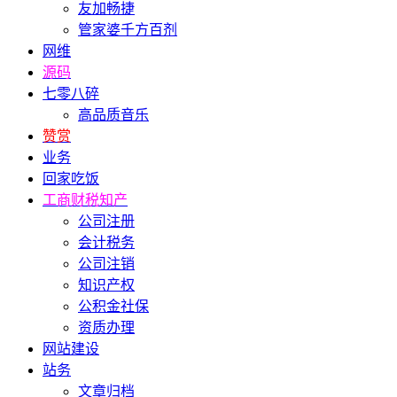
友加畅捷
管家婆千方百剂
网维
源码
七零八碎
高品质音乐
赞赏
业务
回家吃饭
工商财税知产
公司注册
会计税务
公司注销
知识产权
公积金社保
资质办理
网站建设
站务
文章归档