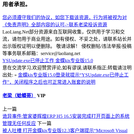
用者承担。
您必须遵守我们的协议，如您下载该资源，行为将被视为对
《免责声明》全部内容的认可->
联系老梁
投诉资源
LaoLiang.Net部分资源来自互联网收集，仅供用于学习和交
流，请勿用于商业用途。如有侵权、不妥之处，请联系站长并
出示版权证明以便删除。 敬请谅解！ 侵权删帖/违法举报/投稿
等事务联系邮箱：service@laoliang.net
YSUpdate.exe已停止工作
金蝶kis专业版15.0
意在交流学习,欢迎赞赏评论,如有谬误,请联系指正;转载请注明
出处: »
金蝶kis专业版15.0登录就提示“YSUpdate.exe已停止工
作”，关闭程序之后也可正常进入账套的说明
老梁（蛤蟆哥）
VIP
上一篇
诡异事件:管家婆辉煌ERP H5 16.5安装完成打开页面上的系统
管理无任何反应
下一篇
被人吐槽 打开金蝶kis专业版12.3客户端提示“Microsoft Visual