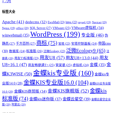
« 7月
标签大全
Apache
(41)
dedecms
(32)
EwoMail
(23)
https
(22)
mysql
(19)
Navicat
(19)
VMware虚拟机
(34)
SQL Server
(27)
VMware
(25)
office
(20)
Nginx
(19)
WordPress
(199)
专业版
(46)
winwebmail
(35)
伪
商标
(75)
帝国cms
静态
(27)
千方百剂
(27)
宝塔控制面板
(24)
宝塔
(22)
泛微Ecology9
(65)
(30)
标准版
(26)
数据库
(24)
泛微Ecology
(22)
注
用友U8
(57)
用友
用友U8+13.0
(44)
用友T3标准版
(23)
册表
(20)
U8+16.1
(47)
金
金蝶
(35)
用友畅捷通T+
(25)
管家婆
(25)
虚拟机
(24)
金蝶kis专业版
(160)
蝶K3WISE
(50)
金蝶kis专
金蝶KIS专业版16.0
(104)
业版14.0
(28)
金蝶KIS云专业版
金蝶kis
金蝶KIS旗舰版
(52)
金蝶KIS商贸版
(34)
16.0
(20)
标准版
(74)
金蝶kis迷你版
(37)
金蝶云星空
(39)
金蝶云星空企业
版
(20)
阿里云
(20)