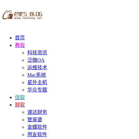
首页
教程
科技资讯
泛微OA
运维技术
Mac系统
星外主机
华众专题
佳软
财软
速达财务
管家婆
金蝶软件
用友软件