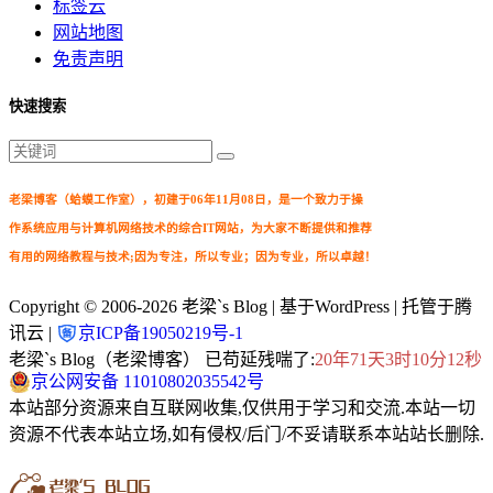
标签云
网站地图
免责声明
快速搜索
老梁博客（蛤蟆工作室），初建于06年11月08日，是一个致力于操
作系统应用与计算机网络技术的综合IT网站，为大家不断提供和推荐
有用的网络教程与技术;因为专注，所以专业；因为专业，所以卓越！
Copyright © 2006-2026
老梁`s Blog
| 基于WordPress | 托管于腾
讯云 |
京ICP备19050219号-1
老梁`s Blog（老梁博客） 已苟延残喘了:
20年71天3时10分13秒
京公网安备 11010802035542号
本站部分资源来自互联网收集,仅供用于学习和交流.本站一切
资源不代表本站立场,如有侵权/后门/不妥请联系本站站长删除.