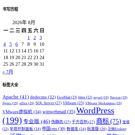
书写历程
2026年 8月
一
二
三
四
五
六
日
1
2
3
4
5
6
7
8
9
10
11
12
13
14
15
16
17
18
19
20
21
22
23
24
25
26
27
28
29
30
31
« 7月
标签大全
Apache
(41)
dedecms
(32)
EwoMail
(23)
https
(22)
mysql
(19)
Navicat
(19)
SQL Server
(27)
VMware
(25)
office
(20)
Nginx
(19)
VMware Workstation
(19)
WordPress
winwebmail
(35)
VMware虚拟机
(34)
(199)
商标
(75)
专业版
(46)
伪静态
(27)
千方百剂
(27)
宝塔
帝国cms
(30)
标准版
(26)
宝塔控制面板
(24)
数据库
(24)
(22)
泛微Ecology