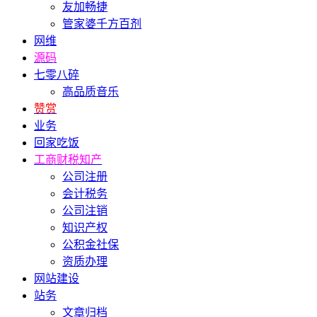
友加畅捷
管家婆千方百剂
网维
源码
七零八碎
高品质音乐
赞赏
业务
回家吃饭
工商财税知产
公司注册
会计税务
公司注销
知识产权
公积金社保
资质办理
网站建设
站务
文章归档