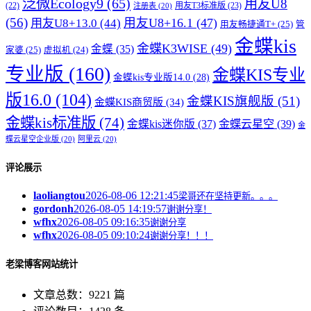
泛微Ecology9
(65)
用友U8
用友T3标准版
(23)
(22)
注册表
(20)
(56)
用友U8+16.1
(47)
用友U8+13.0
(44)
用友畅捷通T+
(25)
管
金蝶kis
金蝶K3WISE
(49)
金蝶
(35)
家婆
(25)
虚拟机
(24)
专业版
(160)
金蝶KIS专业
金蝶kis专业版14.0
(28)
版16.0
(104)
金蝶KIS旗舰版
(51)
金蝶KIS商贸版
(34)
金蝶kis标准版
(74)
金蝶kis迷你版
(37)
金蝶云星空
(39)
金
蝶云星空企业版
(20)
阿里云
(20)
评论展示
laoliangtou
2026-08-06 12:21:45
梁哥还在坚持更新。。。
gordonh
2026-08-05 14:19:57
谢谢分享！
wfhx
2026-08-05 09:16:35
谢谢分享
wfhx
2026-08-05 09:10:24
谢谢分享！！！
老梁博客网站统计
文章总数：9221 篇