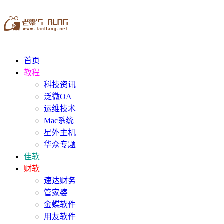
首页
教程
科技资讯
泛微OA
运维技术
Mac系统
星外主机
华众专题
佳软
财软
速达财务
管家婆
金蝶软件
用友软件