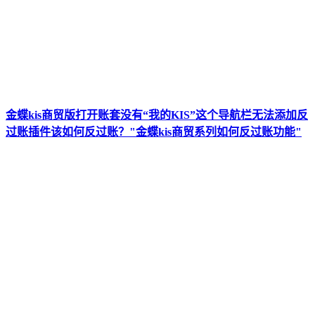
金蝶kis商贸版打开账套没有“我的KIS”这个导航栏无法添加反
过账插件该如何反过账？"金蝶kis商贸系列如何反过账功能"