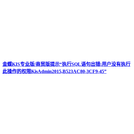
金蝶KIS专业版/商贸版提示“执行SQL语句出错:用户没有执行
此操作的权限KisAdmin2015,B523AC80-3CF9-45”