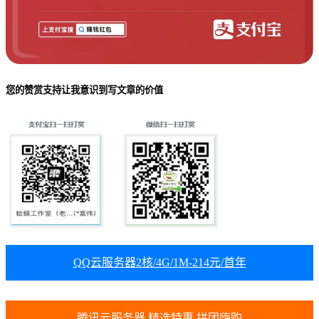
您的赞赏支持让我意识到写文章的价值
QQ云服务器2核/4G/1M-214元/首年
腾讯云服务器 精选特惠 拼团嗨购