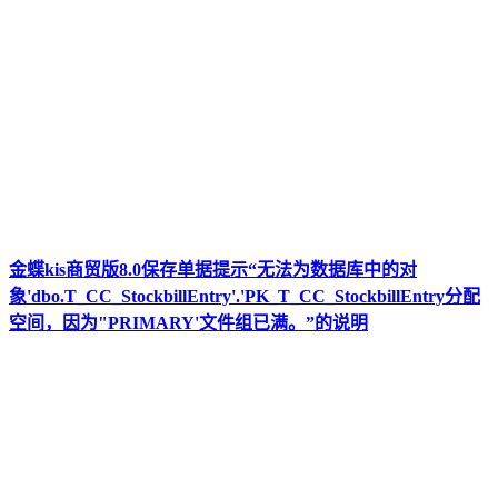
金蝶kis商贸版8.0保存单据提示“无法为数据库中的对
象'dbo.T_CC_StockbillEntry'.'PK_T_CC_StockbillEntry分配
空间，因为"PRIMARY'文件组已满。”的说明