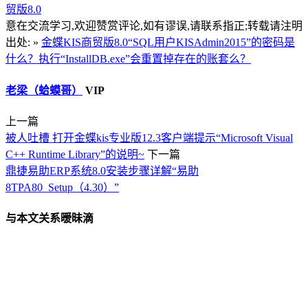
贸版8.0
意在交流学习,欢迎赞赏评论,如有谬误,请联系指正;转载请注明
出处: »
金蝶KIS商贸版8.0“SQL用户KISAdmin2015”的密码是
什么？执行“InstallDB.exe”会重置掉存在的账套么？
老梁（蛤蟆哥）
VIP
上一篇
被人吐槽 打开金蝶kis专业版12.3客户端提示“Microsoft Visual
C++ Runtime Library”的说明~
下一篇
鼎捷易助ERP系统8.0安装步骤详解“易助
8TPA80_Setup（4.30）”
与本文关系暧昧滴