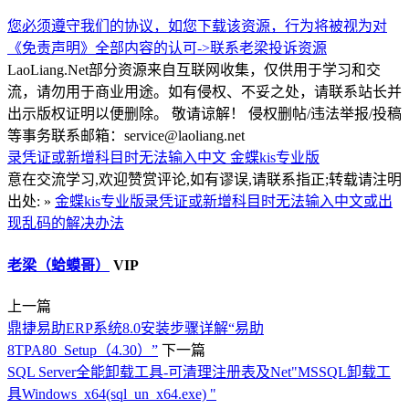
您必须遵守我们的协议，如您下载该资源，行为将被视为对
《免责声明》全部内容的认可->
联系老梁
投诉资源
LaoLiang.Net部分资源来自互联网收集，仅供用于学习和交
流，请勿用于商业用途。如有侵权、不妥之处，请联系站长并
出示版权证明以便删除。 敬请谅解！ 侵权删帖/违法举报/投稿
等事务联系邮箱：service@laoliang.net
录凭证或新增科目时无法输入中文
金蝶kis专业版
意在交流学习,欢迎赞赏评论,如有谬误,请联系指正;转载请注明
出处: »
金蝶kis专业版录凭证或新增科目时无法输入中文或出
现乱码的解决办法
老梁（蛤蟆哥）
VIP
上一篇
鼎捷易助ERP系统8.0安装步骤详解“易助
8TPA80_Setup（4.30）”
下一篇
SQL Server全能卸载工具-可清理注册表及Net"MSSQL卸载工
具Windows_x64(sql_un_x64.exe) "