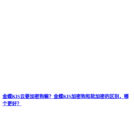
金蝶KIS云要加密狗嘛？金蝶KIS加密狗和软加密的区别，哪
个更好？