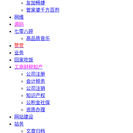
友加畅捷
管家婆千方百剂
网维
源码
七零八碎
高品质音乐
赞赏
业务
回家吃饭
工商财税知产
公司注册
会计税务
公司注销
知识产权
公积金社保
资质办理
网站建设
站务
文章归档