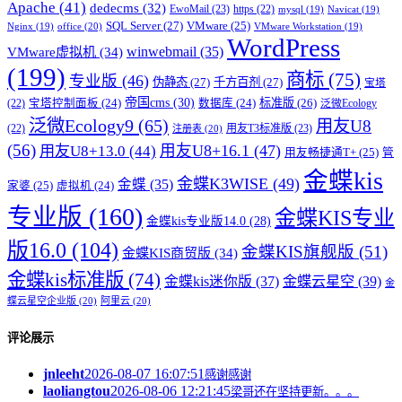
Apache
(41)
dedecms
(32)
EwoMail
(23)
https
(22)
mysql
(19)
Navicat
(19)
SQL Server
(27)
VMware
(25)
office
(20)
Nginx
(19)
VMware Workstation
(19)
WordPress
winwebmail
(35)
VMware虚拟机
(34)
(199)
商标
(75)
专业版
(46)
伪静态
(27)
千方百剂
(27)
宝塔
帝国cms
(30)
标准版
(26)
宝塔控制面板
(24)
数据库
(24)
(22)
泛微Ecology
泛微Ecology9
(65)
用友U8
用友T3标准版
(23)
(22)
注册表
(20)
(56)
用友U8+16.1
(47)
用友U8+13.0
(44)
用友畅捷通T+
(25)
管
金蝶kis
金蝶K3WISE
(49)
金蝶
(35)
家婆
(25)
虚拟机
(24)
专业版
(160)
金蝶KIS专业
金蝶kis专业版14.0
(28)
版16.0
(104)
金蝶KIS旗舰版
(51)
金蝶KIS商贸版
(34)
金蝶kis标准版
(74)
金蝶kis迷你版
(37)
金蝶云星空
(39)
金
蝶云星空企业版
(20)
阿里云
(20)
评论展示
jnleeht
2026-08-07 16:07:51
感谢感谢
laoliangtou
2026-08-06 12:21:45
梁哥还在坚持更新。。。