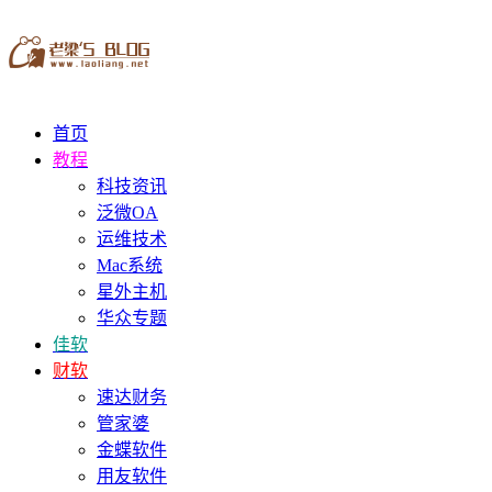
首页
教程
科技资讯
泛微OA
运维技术
Mac系统
星外主机
华众专题
佳软
财软
速达财务
管家婆
金蝶软件
用友软件