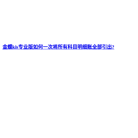
金蝶kis专业版如何一次将所有科目明细账全部引出?