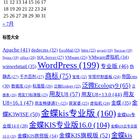
11
12
13
14
15
16
17
18
19
20
21
22
23
24
25
26
27
28
29
30
31
« 7月
标签大全
Apache
(41)
dedecms
(32)
EwoMail
(23)
https
(22)
mysql
(19)
Navicat
(19)
VMware虚拟机
(34)
SQL Server
(27)
VMware
(25)
office
(20)
Nginx
(19)
WordPress
(199)
专业版
(46)
winwebmail
(35)
伪
商标
(75)
帝国cms
静态
(27)
千方百剂
(27)
宝塔控制面板
(24)
宝塔
(22)
泛微Ecology9
(65)
(30)
标准版
(26)
数据库
(24)
泛微Ecology
(22)
注
用友U8
(57)
用友
用友U8+13.0
(44)
用友T3标准版
(23)
册表
(20)
U8+16.1
(47)
金
金蝶
(35)
用友畅捷通T+
(25)
管家婆
(25)
虚拟机
(24)
金蝶kis专业版
(160)
蝶K3WISE
(50)
金蝶kis专
金蝶KIS专业版16.0
(104)
业版14.0
(28)
金蝶KIS云专业版
金蝶kis
金蝶KIS旗舰版
(52)
金蝶KIS商贸版
(34)
16.0
(20)