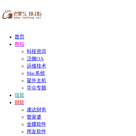
首页
教程
科技资讯
泛微OA
运维技术
Mac系统
星外主机
华众专题
佳软
财软
速达财务
管家婆
金蝶软件
用友软件