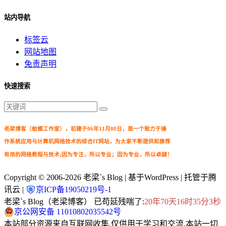
站内导航
标签云
网站地图
免责声明
快速搜索
老梁博客（蛤蟆工作室），初建于06年11月08日，是一个致力于操
作系统应用与计算机网络技术的综合IT网站，为大家不断提供和推荐
有用的网络教程与技术;因为专注，所以专业；因为专业，所以卓越！
Copyright © 2006-2026
老梁`s Blog
| 基于WordPress | 托管于腾
讯云 |
京ICP备19050219号-1
老梁`s Blog（老梁博客） 已苟延残喘了:
20年70天16时35分4秒
京公网安备 11010802035542号
本站部分资源来自互联网收集,仅供用于学习和交流.本站一切