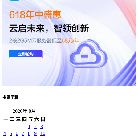
书写历程
2026年 8月
一
二
三
四
五
六
日
1
2
3
4
5
6
7
8
9
10