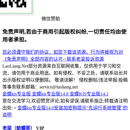
微信赞助
免责声明,若由于商用引起版权纠纷,一切责任均由使
用者承担。
您必须遵守我们的协议，如您下载该资源，行为将被视为对
《免责声明》全部内容的认可->
联系老梁
投诉资源
LaoLiang.Net部分资源来自互联网收集，仅供用于学习和交
流，请勿用于商业用途。如有侵权、不妥之处，请联系站长并
出示版权证明以便删除。 敬请谅解！ 侵权删帖/违法举报/投稿
等事务联系邮箱：service@laoliang.net
金蝶kis专业版
金蝶kis专业版14.0
金蝶KIS专业版14.1
意在交流学习,欢迎赞赏评论,如有谬误,请联系指正;转载请注明
出处: »
金蝶kis专业版14.0安装加密狗提示“先运行系统管理”的
说明
老梁（蛤蟆哥）
VIP