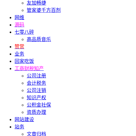
友加畅捷
管家婆千方百剂
网维
源码
七零八碎
高品质音乐
赞赏
业务
回家吃饭
工商财税知产
公司注册
会计税务
公司注销
知识产权
公积金社保
资质办理
网站建设
站务
文章归档