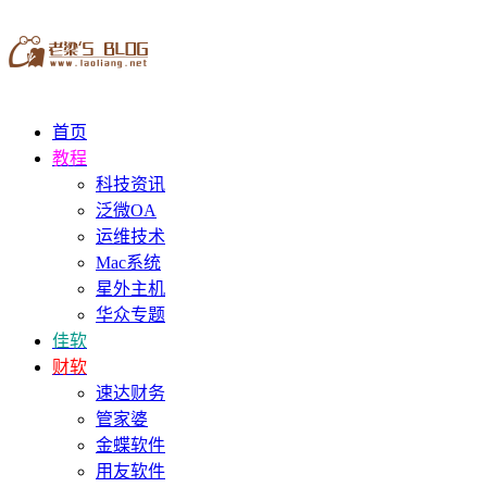
首页
教程
科技资讯
泛微OA
运维技术
Mac系统
星外主机
华众专题
佳软
财软
速达财务
管家婆
金蝶软件
用友软件