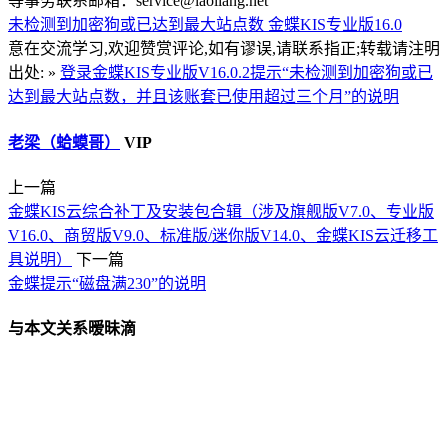
等事务联系邮箱：service@laoliang.net
未检测到加密狗或已达到最大站点数
金蝶KIS专业版16.0
意在交流学习,欢迎赞赏评论,如有谬误,请联系指正;转载请注明
出处: »
登录金蝶KIS专业版V16.0.2提示“未检测到加密狗或已
达到最大站点数，并且该账套已使用超过三个月”的说明
老梁（蛤蟆哥）
VIP
上一篇
金蝶KIS云综合补丁及安装包合辑（涉及旗舰版V7.0、专业版
V16.0、商贸版V9.0、标准版/迷你版V14.0、金蝶KIS云迁移工
具说明）
下一篇
金蝶提示“磁盘满230”的说明
与本文关系暧昧滴