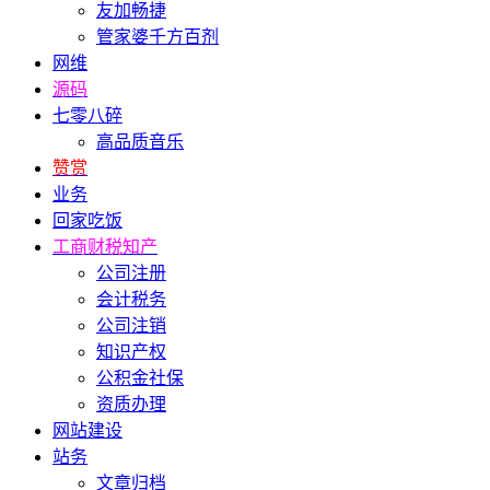
友加畅捷
管家婆千方百剂
网维
源码
七零八碎
高品质音乐
赞赏
业务
回家吃饭
工商财税知产
公司注册
会计税务
公司注销
知识产权
公积金社保
资质办理
网站建设
站务
文章归档