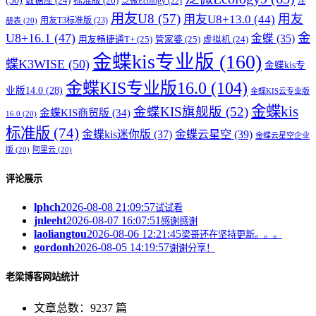
(30)
标准版
(26)
数据库
(24)
泛微Ecology
(22)
注
用友U8
(57)
用友
用友U8+13.0
(44)
用友T3标准版
(23)
册表
(20)
U8+16.1
(47)
金
金蝶
(35)
用友畅捷通T+
(25)
管家婆
(25)
虚拟机
(24)
金蝶kis专业版
(160)
蝶K3WISE
(50)
金蝶kis专
金蝶KIS专业版16.0
(104)
业版14.0
(28)
金蝶KIS云专业版
金蝶kis
金蝶KIS旗舰版
(52)
金蝶KIS商贸版
(34)
16.0
(20)
标准版
(74)
金蝶kis迷你版
(37)
金蝶云星空
(39)
金蝶云星空企业
版
(20)
阿里云
(20)
评论展示
lphch
2026-08-08 21:09:57
试试看
jnleeht
2026-08-07 16:07:51
感谢感谢
laoliangtou
2026-08-06 12:21:45
梁哥还在坚持更新。。。
gordonh
2026-08-05 14:19:57
谢谢分享！
老梁博客网站统计
文章总数：9237 篇