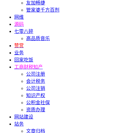
友加畅捷
管家婆千方百剂
网维
源码
七零八碎
高品质音乐
赞赏
业务
回家吃饭
工商财税知产
公司注册
会计税务
公司注销
知识产权
公积金社保
资质办理
网站建设
站务
文章归档