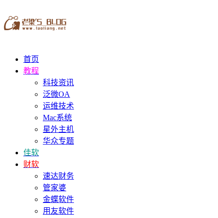
首页
教程
科技资讯
泛微OA
运维技术
Mac系统
星外主机
华众专题
佳软
财软
速达财务
管家婆
金蝶软件
用友软件