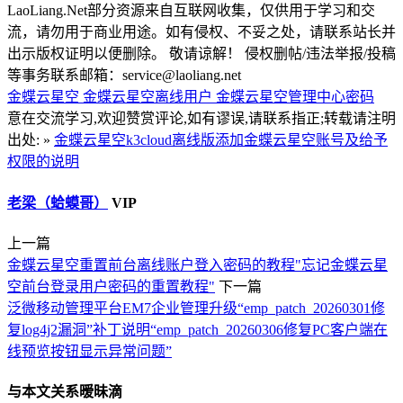
LaoLiang.Net部分资源来自互联网收集，仅供用于学习和交
流，请勿用于商业用途。如有侵权、不妥之处，请联系站长并
出示版权证明以便删除。 敬请谅解！ 侵权删帖/违法举报/投稿
等事务联系邮箱：service@laoliang.net
金蝶云星空
金蝶云星空离线用户
金蝶云星空管理中心密码
意在交流学习,欢迎赞赏评论,如有谬误,请联系指正;转载请注明
出处: »
金蝶云星空k3cloud离线版添加金蝶云星空账号及给予
权限的说明
老梁（蛤蟆哥）
VIP
上一篇
金蝶云星空重置前台离线账户登入密码的教程"忘记金蝶云星
空前台登录用户密码的重置教程"
下一篇
泛微移动管理平台EM7企业管理升级“emp_patch_20260301修
复log4j2漏洞”补丁说明“emp_patch_20260306修复PC客户端在
线预览按钮显示异常问题”
与本文关系暧昧滴