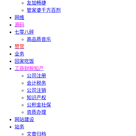
友加畅捷
管家婆千方百剂
网维
源码
七零八碎
高品质音乐
赞赏
业务
回家吃饭
工商财税知产
公司注册
会计税务
公司注销
知识产权
公积金社保
资质办理
网站建设
站务
文章归档