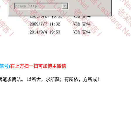
信号)
右上方扫一扫可加博主微信
落笔求简洁。 以所舍，求所获；有所依，方所成！