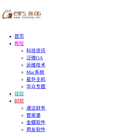
首页
教程
科技资讯
泛微OA
运维技术
Mac系统
星外主机
华众专题
佳软
财软
速达财务
管家婆
金蝶软件
用友软件