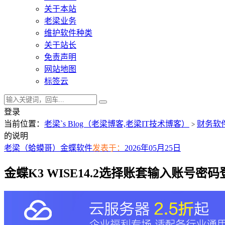
关于本站
老梁业务
维护软件种类
关于站长
免责声明
网站地图
标签云
登录
当前位置：
老梁`s Blog（老梁博客,老梁IT技术博客）
财务软
>
的说明
老梁（蛤蟆哥）
金蝶软件
发表于：
2026年05月25日
金蝶K3 WISE14.2选择账套输入账号