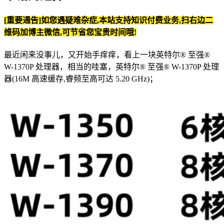
[重要通告]如您遇疑难杂症,本站支持知识付费业务,扫右边二
维码加博主微信,可节省您宝贵时间哦!
最近闲来没事儿，又开始手痒痒，看上一块英特尔® 至强®
W-1370P 处理器，相当的哇塞，英特尔® 至强® W-1370P 处理
器(16M 高速缓存,睿频至高可达 5.20 GHz)；