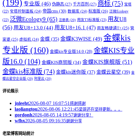
(199)
商标
(75)
专业版
(46)
伪静态
(27)
千方百剂
(27)
宝塔
帝国cms
(30)
标准版
(26)
宝塔控制面板
(24)
数据库
(24)
(22)
泛微Ecology
泛微Ecology9
(65)
用友U8
用友T3标准版
(23)
(22)
注册表
(20)
(56)
用友U8+16.1
(47)
用友U8+13.0
(44)
用友畅捷通T+
(25)
管
金蝶kis
金蝶K3WISE
(49)
金蝶
(35)
家婆
(25)
虚拟机
(24)
专业版
(160)
金蝶KIS专业
金蝶kis专业版14.0
(28)
版16.0
(104)
金蝶KIS旗舰版
(51)
金蝶KIS商贸版
(34)
金蝶kis标准版
(74)
金蝶kis迷你版
(37)
金蝶云星空
(39)
金
蝶云星空企业版
(20)
阿里云
(20)
评论展示
jnleeht
2026-08-07 16:07:51
感谢感谢
laoliangtou
2026-08-06 12:21:45
梁哥还在坚持更新。。。
gordonh
2026-08-05 14:19:57
谢谢分享！
wfhx
2026-08-05 09:16:35
谢谢分享
老梁博客网站统计