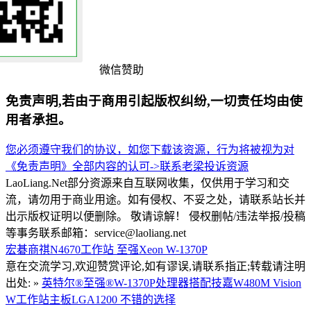
微信赞助
免责声明,若由于商用引起版权纠纷,一切责任均由使
用者承担。
您必须遵守我们的协议，如您下载该资源，行为将被视为对
《免责声明》全部内容的认可->
联系老梁
投诉资源
LaoLiang.Net部分资源来自互联网收集，仅供用于学习和交
流，请勿用于商业用途。如有侵权、不妥之处，请联系站长并
出示版权证明以便删除。 敬请谅解！ 侵权删帖/违法举报/投稿
等事务联系邮箱：service@laoliang.net
宏碁商祺N4670工作站
至强Xeon W-1370P
意在交流学习,欢迎赞赏评论,如有谬误,请联系指正;转载请注明
出处: »
英特尔®至强®W-1370P处理器搭配技嘉W480M Vision
W工作站主板LGA1200 不错的选择