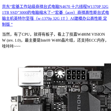
京东“宏基工作站级商祺台式电脑N4670 十六线程W1370P 32G
1TB SSD”3000的电脑缩水了~“宏碁（acer）商祺高性能台式电
脑主机英特尔至强（w-1370p 32G 1T ）AI建模办公高性能 定
制版 ”
当然，有了CPU，就得有板子，看上了技嘉W480M VISION
W (rev. 1.0)，最主要是Intel® W480晶片组，还支持ECC内存，
哇咔咔~~~