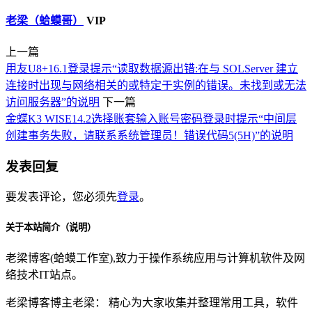
老梁（蛤蟆哥）
VIP
上一篇
用友U8+16.1登录提示“读取数据源出错:在与 SOLServer 建立
连接时出现与网络相关的或特定于实例的错误。未找到或无法
访问服务器”的说明
下一篇
金蝶K3 WISE14.2选择账套输入账号密码登录时提示“中间层
创建事务失败，请联系系统管理员！错误代码5(5H)”的说明
发表回复
要发表评论，您必须先
登录
。
关于本站简介（说明）
老梁博客(蛤蟆工作室),致力于操作系统应用与计算机软件及网
络技术IT站点。
老梁博客博主老梁： 精心为大家收集并整理常用工具，软件