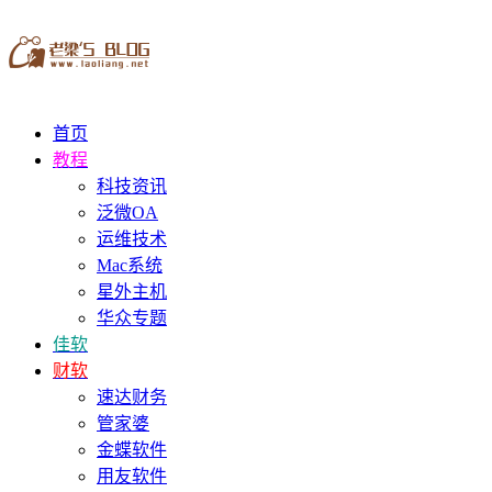
首页
教程
科技资讯
泛微OA
运维技术
Mac系统
星外主机
华众专题
佳软
财软
速达财务
管家婆
金蝶软件
用友软件