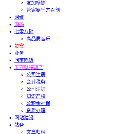
友加畅捷
管家婆千方百剂
网维
源码
七零八碎
高品质音乐
赞赏
业务
回家吃饭
工商财税知产
公司注册
会计税务
公司注销
知识产权
公积金社保
资质办理
网站建设
站务
文章归档