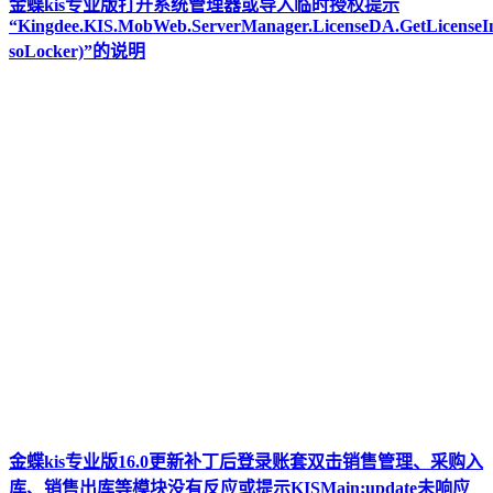
金蝶kis专业版打开系统管理器或导入临时授权提示
“Kingdee.KIS.MobWeb.ServerManager.LicenseDA.GetLicenseIn
soLocker)”的说明
金蝶kis专业版16.0更新补丁后登录账套双击销售管理、采购入
库、销售出库等模块没有反应或提示KISMain;update未响应