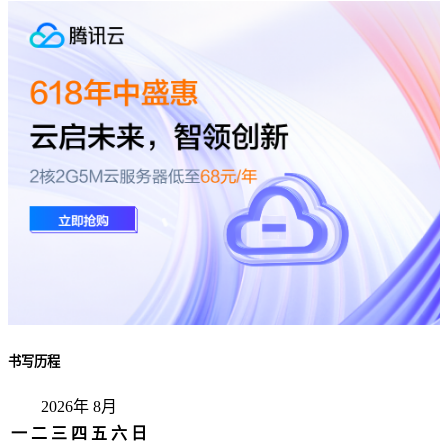
书写历程
2026年 8月
一
二
三
四
五
六
日