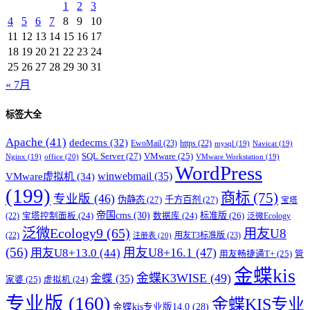
1
2
3
4
5
6
7
8
9
10
11
12
13
14
15
16
17
18
19
20
21
22
23
24
25
26
27
28
29
30
31
« 7月
标签大全
Apache
(41)
dedecms
(32)
EwoMail
(23)
https
(22)
mysql
(19)
Navicat
(19)
SQL Server
(27)
VMware
(25)
office
(20)
Nginx
(19)
VMware Workstation
(19)
WordPress
winwebmail
(35)
VMware虚拟机
(34)
(199)
商标
(75)
专业版
(46)
伪静态
(27)
千方百剂
(27)
宝塔
帝国cms
(30)
标准版
(26)
宝塔控制面板
(24)
数据库
(24)
(22)
泛微Ecology
泛微Ecology9
(65)
用友U8
用友T3标准版
(23)
(22)
注册表
(20)
(56)
用友U8+16.1
(47)
用友U8+13.0
(44)
用友畅捷通T+
(25)
管
金蝶kis
金蝶K3WISE
(49)
金蝶
(35)
家婆
(25)
虚拟机
(24)
专业版
(160)
金蝶KIS专业
金蝶kis专业版14.0
(28)