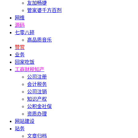
友加畅捷
管家婆千方百剂
网维
源码
七零八碎
高品质音乐
赞赏
业务
回家吃饭
工商财税知产
公司注册
会计税务
公司注销
知识产权
公积金社保
资质办理
网站建设
站务
文章归档