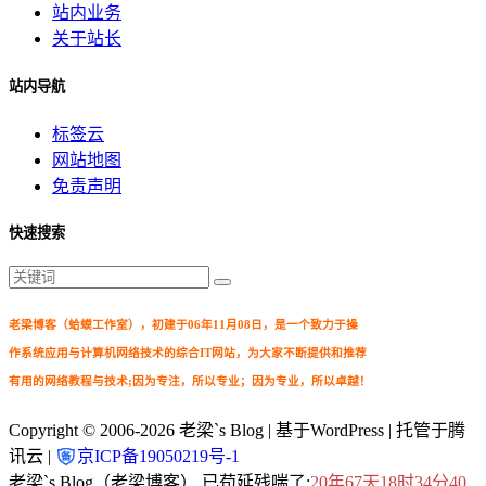
站内业务
关于站长
站内导航
标签云
网站地图
免责声明
快速搜索
老梁博客（蛤蟆工作室），初建于06年11月08日，是一个致力于操
作系统应用与计算机网络技术的综合IT网站，为大家不断提供和推荐
有用的网络教程与技术;因为专注，所以专业；因为专业，所以卓越！
Copyright © 2006-2026
老梁`s Blog
| 基于WordPress | 托管于腾
讯云 |
京ICP备19050219号-1
老梁`s Blog（老梁博客） 已苟延残喘了:
20年67天18时34分41