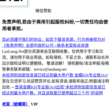
微信赞助
免责声明,若由于商用引起版权纠纷,一切责任均由使
用者承担。
您必须遵守我们的协议，如您下载该资源，行为将被视为对
《免责声明》全部内容的认可->
联系老梁
投诉资源
LaoLiang.Net部分资源来自互联网收集，仅供用于学习和交
流，请勿用于商业用途。如有侵权、不妥之处，请联系站长并
出示版权证明以便删除。 敬请谅解！ 侵权删帖/违法举报/投稿
等事务联系邮箱：service@laoliang.net
未检测到加密信息或已经达到最大用户数
金蝶KIS专业版16.0
意在交流学习,欢迎赞赏评论,如有谬误,请联系指正;转载请注明
出处: »
登录金蝶KIS专业版16.0出现“未检测到加密信息或已
经达到最大用户数，并且该账套已使用超过三个月”的说明
老梁（蛤蟆哥）
VIP