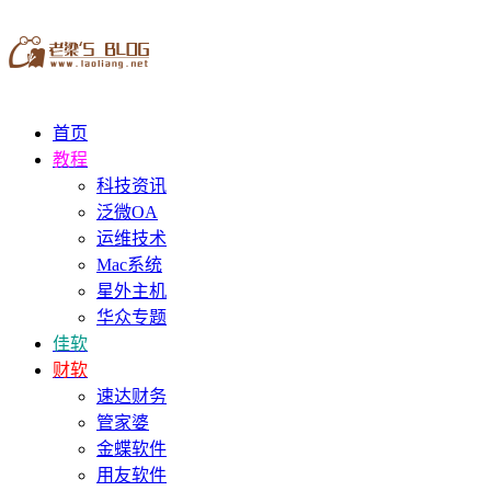
首页
教程
科技资讯
泛微OA
运维技术
Mac系统
星外主机
华众专题
佳软
财软
速达财务
管家婆
金蝶软件
用友软件