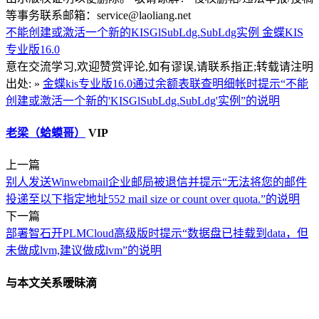
等事务联系邮箱：service@laoliang.net
不能创建或激活一个新的KISGlSubLdg.SubLdg实例
金蝶KIS
专业版16.0
意在交流学习,欢迎赞赏评论,如有谬误,请联系指正;转载请注明
出处: »
金蝶kis专业版16.0通过余额表联查明细帐时提示“不能
创建或激活一个新的'KISGlSubLdg.SubLdg'实例”的说明
老梁（蛤蟆哥）
VIP
上一篇
别人发送Winwebmail企业邮局被退信并提示“无法将您的邮件
投递至以下指定地址552 mail size or count over quota.”的说明
下一篇
部署智石开PLMCloud高级版时提示“数据盘已挂载到data，但
未做成lvm,建议做成lvm”的说明
与本文关系暧昧滴