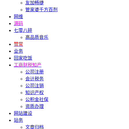
友加畅捷
管家婆千方百剂
网维
源码
七零八碎
高品质音乐
赞赏
业务
回家吃饭
工商财税知产
公司注册
会计税务
公司注销
知识产权
公积金社保
资质办理
网站建设
站务
文章归档