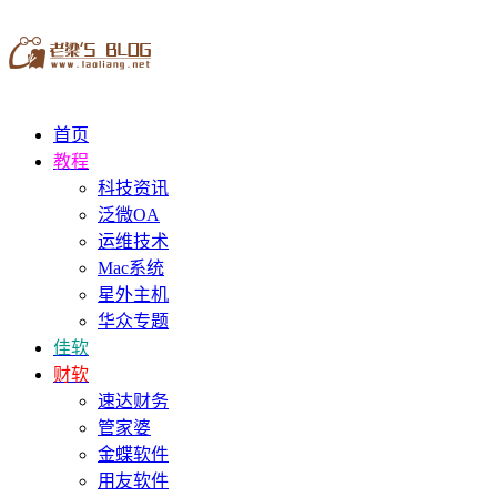
首页
教程
科技资讯
泛微OA
运维技术
Mac系统
星外主机
华众专题
佳软
财软
速达财务
管家婆
金蝶软件
用友软件