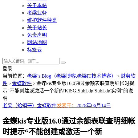
关于本站
老梁业务
维护软件种类
关于站长
免责声明
网站地图
标签云
登录
当前位置：
老梁`s Blog（老梁博客,老梁IT技术博客）
财务软
>
件
金蝶软件
金蝶kis专业版16.0通过余额表联查明细帐时提
>
>
示“不能创建或激活一个新的'KISGlSubLdg.SubLdg'实例”的说
明
老梁（蛤蟆哥）
金蝶软件
发表于：
2026年06月14日
金蝶kis专业版16.0通过余额表联查明细帐
时提示“不能创建或激活一个新