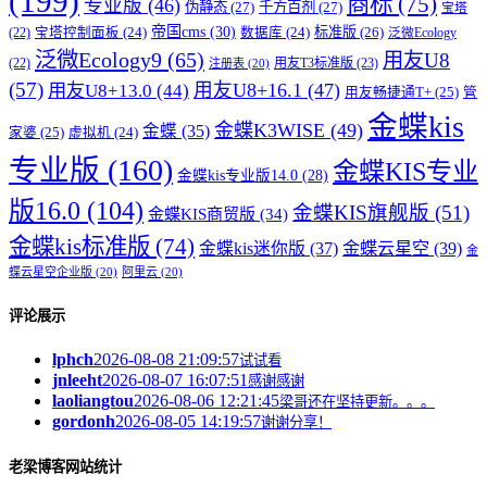
(199)
商标
(75)
专业版
(46)
伪静态
(27)
千方百剂
(27)
宝塔
帝国cms
(30)
标准版
(26)
宝塔控制面板
(24)
数据库
(24)
(22)
泛微Ecology
泛微Ecology9
(65)
用友U8
用友T3标准版
(23)
(22)
注册表
(20)
(57)
用友U8+16.1
(47)
用友U8+13.0
(44)
用友畅捷通T+
(25)
管
金蝶kis
金蝶K3WISE
(49)
金蝶
(35)
家婆
(25)
虚拟机
(24)
专业版
(160)
金蝶KIS专业
金蝶kis专业版14.0
(28)
版16.0
(104)
金蝶KIS旗舰版
(51)
金蝶KIS商贸版
(34)
金蝶kis标准版
(74)
金蝶kis迷你版
(37)
金蝶云星空
(39)
金
蝶云星空企业版
(20)
阿里云
(20)
评论展示
lphch
2026-08-08 21:09:57
试试看
jnleeht
2026-08-07 16:07:51
感谢感谢
laoliangtou
2026-08-06 12:21:45
梁哥还在坚持更新。。。
gordonh
2026-08-05 14:19:57
谢谢分享！
老梁博客网站统计