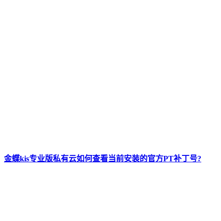
金蝶kis专业版私有云如何查看当前安装的官方PT补丁号?