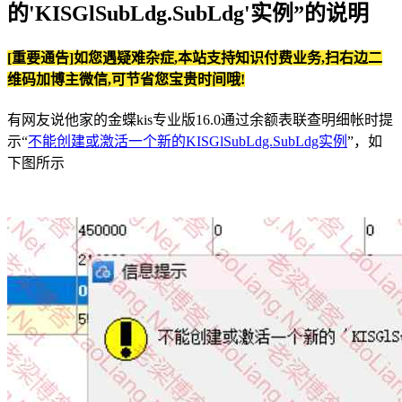
的'KISGlSubLdg.SubLdg'实例”的说明
[重要通告]如您遇疑难杂症,本站支持知识付费业务,扫右边二
维码加博主微信,可节省您宝贵时间哦!
有网友说他家的金蝶kis专业版16.0通过余额表联查明细帐时提
示“
不能创建或激活一个新的KISGlSubLdg.SubLdg实例
”，如
下图所示