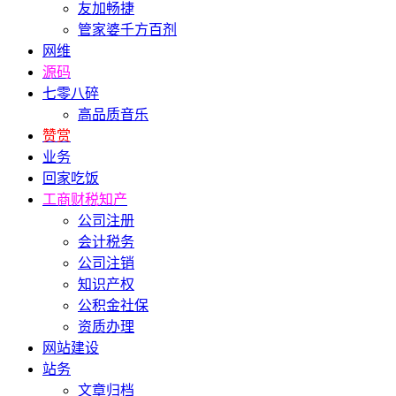
友加畅捷
管家婆千方百剂
网维
源码
七零八碎
高品质音乐
赞赏
业务
回家吃饭
工商财税知产
公司注册
会计税务
公司注销
知识产权
公积金社保
资质办理
网站建设
站务
文章归档