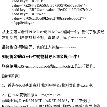
<add key="ERPDB"
value="7a2644a156563cf357300f70eb72309e"/>
<add key="ERPUser" value="2ed02bb2f0db97c0"/>
<add key="ERPPwd"
value="8709cdf8ccd0f2ea62788a92ede05002"/>
</appSettings>
从上面可以看到PLMUser与PLMPwd是同一个，尝试了很多经
常用到的用户信息都不对，真是见了鬼了~~~~~~~
最终也没得到密码，真的让人纠结~~~~~~~~
如何将金蝶k3 wise中的物料导入到金蝶plm中?
联合使用K3SynchronousTools和admintools工具进行操作。
[操作步骤]
1、首先在K/3基础资料-物料中将K3物料导出到excel中;
2、在PLM安装目录X:\Program Files
(x86)\KingDee\K3PLM\Tools\K3ToPLMSynTool中使用
K3SynchronousTools工具分析K3物料数据(选择第1步导出的