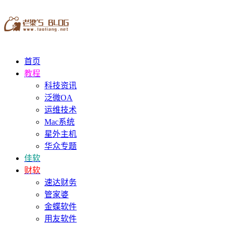
首页
教程
科技资讯
泛微OA
运维技术
Mac系统
星外主机
华众专题
佳软
财软
速达财务
管家婆
金蝶软件
用友软件