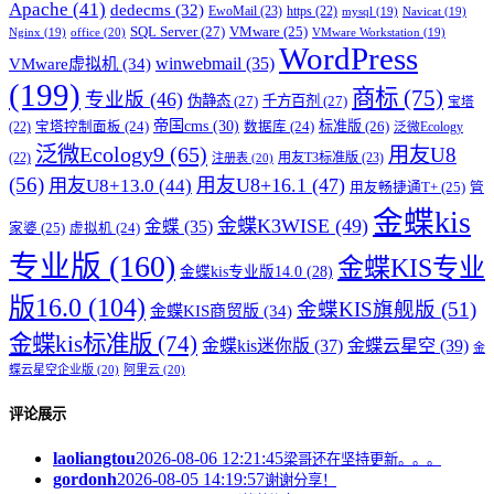
Apache
(41)
dedecms
(32)
EwoMail
(23)
https
(22)
mysql
(19)
Navicat
(19)
SQL Server
(27)
VMware
(25)
office
(20)
Nginx
(19)
VMware Workstation
(19)
WordPress
winwebmail
(35)
VMware虚拟机
(34)
(199)
商标
(75)
专业版
(46)
伪静态
(27)
千方百剂
(27)
宝塔
帝国cms
(30)
标准版
(26)
宝塔控制面板
(24)
数据库
(24)
(22)
泛微Ecology
泛微Ecology9
(65)
用友U8
用友T3标准版
(23)
(22)
注册表
(20)
(56)
用友U8+16.1
(47)
用友U8+13.0
(44)
用友畅捷通T+
(25)
管
金蝶kis
金蝶K3WISE
(49)
金蝶
(35)
家婆
(25)
虚拟机
(24)
专业版
(160)
金蝶KIS专业
金蝶kis专业版14.0
(28)
版16.0
(104)
金蝶KIS旗舰版
(51)
金蝶KIS商贸版
(34)
金蝶kis标准版
(74)
金蝶kis迷你版
(37)
金蝶云星空
(39)
金
蝶云星空企业版
(20)
阿里云
(20)
评论展示
laoliangtou
2026-08-06 12:21:45
梁哥还在坚持更新。。。
gordonh
2026-08-05 14:19:57
谢谢分享！