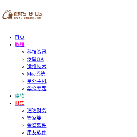
首页
教程
科技资讯
泛微OA
运维技术
Mac系统
星外主机
华众专题
佳软
财软
速达财务
管家婆
金蝶软件
用友软件