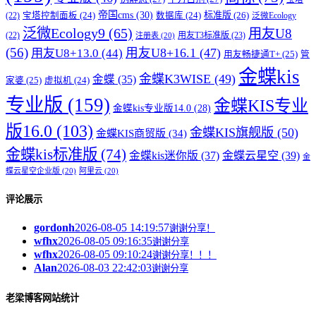
帝国cms
(30)
标准版
(26)
宝塔控制面板
(24)
数据库
(24)
(22)
泛微Ecology
泛微Ecology9
(65)
用友U8
用友T3标准版
(23)
(22)
注册表
(20)
(56)
用友U8+16.1
(47)
用友U8+13.0
(44)
用友畅捷通T+
(25)
管
金蝶kis
金蝶K3WISE
(49)
金蝶
(35)
家婆
(25)
虚拟机
(24)
专业版
(159)
金蝶KIS专业
金蝶kis专业版14.0
(28)
版16.0
(103)
金蝶KIS旗舰版
(50)
金蝶KIS商贸版
(34)
金蝶kis标准版
(74)
金蝶kis迷你版
(37)
金蝶云星空
(39)
金
蝶云星空企业版
(20)
阿里云
(20)
评论展示
gordonh
2026-08-05 14:19:57
谢谢分享！
wfhx
2026-08-05 09:16:35
谢谢分享
wfhx
2026-08-05 09:10:24
谢谢分享！！！
Alan
2026-08-03 22:42:03
谢谢分享
老梁博客网站统计