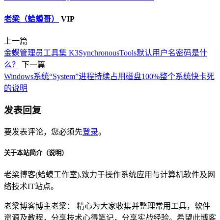
老梁（蛤蟆哥）
VIP
上一篇
金蝶管理员工具集 K3SynchronousTools默认用户名密码是什
么？
下一篇
Windows系统“System”进程持续占用磁盘100%整个系统快卡死
的说明
发表回复
要发表评论，您必须先
登录
。
关于本站简介（说明）
老梁博客(蛤蟆工作室),致力于操作系统应用与计算机软件及网
络技术IT站点。
老梁博客博主老梁： 精心为大家收集并整理常用工具，软件
资源及教程，分享技术心得笔记，分享实战经验。希望此博客