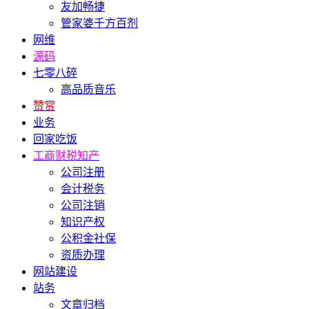
友加畅捷
管家婆千方百剂
网维
源码
七零八碎
高品质音乐
赞赏
业务
回家吃饭
工商财税知产
公司注册
会计税务
公司注销
知识产权
公积金社保
资质办理
网站建设
站务
文章归档