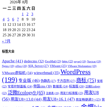
2026年 8月
一
二
三
四
五
六
日
1
2
3
4
5
6
7
8
9
10
11
12
13
14
15
16
17
18
19
20
21
22
23
24
25
26
27
28
29
30
31
« 7月
标签大全
Apache
(41)
dedecms
(32)
EwoMail
(23)
https
(22)
mysql
(19)
Navicat
(19)
SQL Server
(27)
VMware
(25)
office
(20)
Nginx
(19)
VMware Workstation
(19)
WordPress
winwebmail
(35)
VMware虚拟机
(34)
(199)
商标
(75)
专业版
(46)
伪静态
(27)
千方百剂
(27)
宝塔
帝国cms
(30)
标准版
(26)
宝塔控制面板
(24)
数据库
(24)
(22)
泛微Ecology
泛微Ecology9
(65)
用友U8
用友T3标准版
(23)
(22)
注册表
(20)
(56)
用友U8+16.1
(47)
用友U8+13.0
(44)
用友畅捷通T+
(25)
管