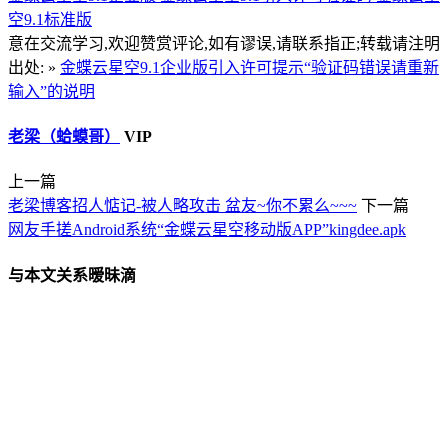
空9.1标准版
意在交流学习,欢迎赞赏评论,如有谬误,请联系指正;转载请注明
出处: »
金蝶云星空9.1企业版引入许可提示“验证码错误请重新
输入”的说明
老梁（蛤蟆哥）
VIP
上一篇
老梁博客招人惦记-被人略攻击 盆友~你不累么~~~
下一篇
网友手搓Android系统“金蝶云星空移动版APP”kingdee.apk
与本文关系暧昧滴