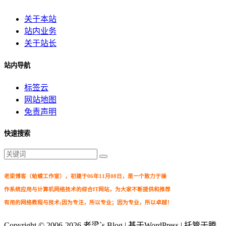
关于本站
站内业务
关于站长
站内导航
标签云
网站地图
免责声明
快速搜索
老梁博客（蛤蟆工作室），初建于06年11月08日，是一个致力于操
作系统应用与计算机网络技术的综合IT网站，为大家不断提供和推荐
有用的网络教程与技术;因为专注，所以专业；因为专业，所以卓越！
Copyright © 2006-2026
老梁`s Blog
| 基于WordPress | 托管于腾