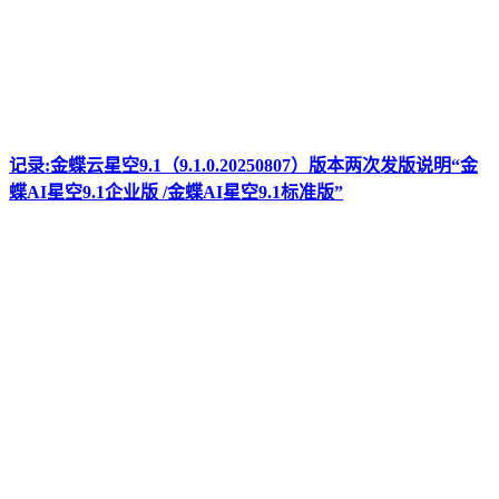
记录:金蝶云星空9.1（9.1.0.20250807）版本两次发版说明“金
蝶AI星空9.1企业版 /金蝶AI星空9.1标准版”