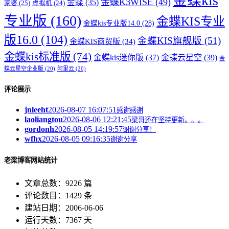
金蝶kis
金蝶K3WISE
(49)
金蝶
(35)
家婆
(25)
虚拟机
(24)
专业版
(160)
金蝶KIS专业
金蝶kis专业版14.0
(28)
版16.0
(104)
金蝶KIS旗舰版
(51)
金蝶KIS商贸版
(34)
金蝶kis标准版
(74)
金蝶kis迷你版
(37)
金蝶云星空
(39)
金
蝶云星空企业版
(20)
阿里云
(20)
评论展示
jnleeht
2026-08-07 16:07:51
感谢感谢
laoliangtou
2026-08-06 12:21:45
梁哥还在坚持更新。。。
gordonh
2026-08-05 14:19:57
谢谢分享！
wfhx
2026-08-05 09:16:35
谢谢分享
老梁博客网站统计
文章总数：9226 篇
评论数目：1429 条
建站日期：2006-06-06
运行天数：7367 天