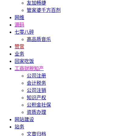
友加畅捷
管家婆千方百剂
网维
源码
七零八碎
高品质音乐
赞赏
业务
回家吃饭
工商财税知产
公司注册
会计税务
公司注销
知识产权
公积金社保
资质办理
网站建设
站务
文章归档