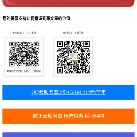
您的赞赏支持让我意识到写文章的价值
QQ云服务器2核/4G/1M-214元/首年
腾讯云服务器 精选特惠 拼团嗨购