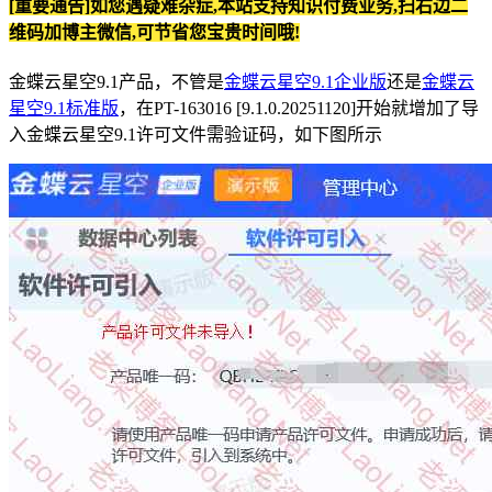
[重要通告]如您遇疑难杂症,本站支持知识付费业务,扫右边二
维码加博主微信,可节省您宝贵时间哦!
金蝶云星空9.1产品，不管是
金蝶云星空9.1企业版
还是
金蝶云
星空9.1标准版
，在PT-163016 [9.1.0.20251120]开始就增加了导
入金蝶云星空9.1许可文件需验证码，如下图所示