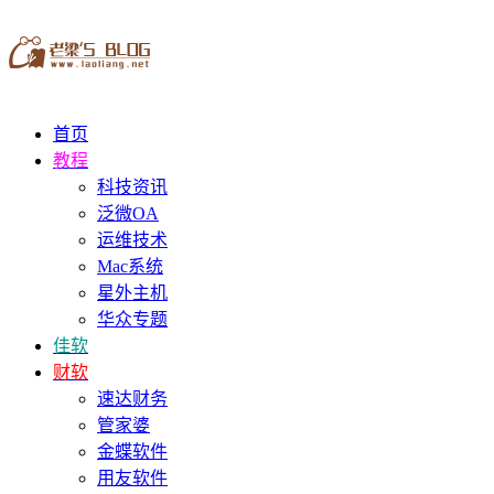
首页
教程
科技资讯
泛微OA
运维技术
Mac系统
星外主机
华众专题
佳软
财软
速达财务
管家婆
金蝶软件
用友软件