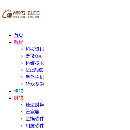
首页
教程
科技资讯
泛微OA
运维技术
Mac系统
星外主机
华众专题
佳软
财软
速达财务
管家婆
金蝶软件
用友软件