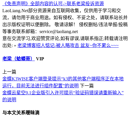
《免责声明》全部内容的认可->
联系老梁
投诉资源
LaoLiang.Net部分资源来自互联网收集，仅供用于学习和交
流，请勿用于商业用途。如有侵权、不妥之处，请联系站长并
出示版权证明以便删除。 敬请谅解！ 侵权删帖/违法举报/投稿
等事务联系邮箱：service@laoliang.net
意在交流学习,欢迎赞赏评论,如有谬误,请联系指正;转载请注明
出处: »
老梁博客招人惦记-被人略攻击 盆友~你不累么~~~
老梁（蛤蟆哥）
VIP
上一篇
金蝶K3WISE客户端登录提示“k3的其他客户端程序正在本地
运行，目前无法进行组件配置”的说明
下一篇
金蝶云星空9.1企业版引入许可提示“验证码错误请重新输入”
的说明
与本文关系暧昧滴