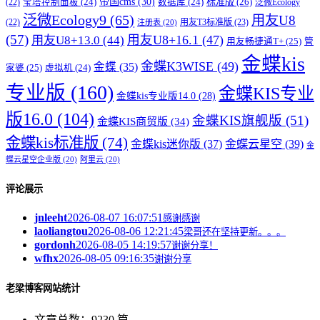
帝国cms
(30)
标准版
(26)
宝塔控制面板
(24)
数据库
(24)
(22)
泛微Ecology
泛微Ecology9
(65)
用友U8
用友T3标准版
(23)
(22)
注册表
(20)
(57)
用友U8+16.1
(47)
用友U8+13.0
(44)
用友畅捷通T+
(25)
管
金蝶kis
金蝶K3WISE
(49)
金蝶
(35)
家婆
(25)
虚拟机
(24)
专业版
(160)
金蝶KIS专业
金蝶kis专业版14.0
(28)
版16.0
(104)
金蝶KIS旗舰版
(51)
金蝶KIS商贸版
(34)
金蝶kis标准版
(74)
金蝶kis迷你版
(37)
金蝶云星空
(39)
金
蝶云星空企业版
(20)
阿里云
(20)
评论展示
jnleeht
2026-08-07 16:07:51
感谢感谢
laoliangtou
2026-08-06 12:21:45
梁哥还在坚持更新。。。
gordonh
2026-08-05 14:19:57
谢谢分享！
wfhx
2026-08-05 09:16:35
谢谢分享
老梁博客网站统计
文章总数：9230 篇