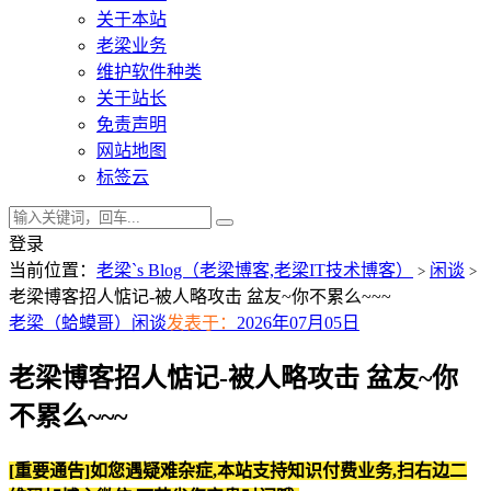
关于本站
老梁业务
维护软件种类
关于站长
免责声明
网站地图
标签云
登录
当前位置：
老梁`s Blog（老梁博客,老梁IT技术博客）
闲谈
>
>
老梁博客招人惦记-被人略攻击 盆友~你不累么~~~
老梁（蛤蟆哥）
闲谈
发表于：
2026年07月05日
老梁博客招人惦记-被人略攻击 盆友~你
不累么~~~
[重要通告]如您遇疑难杂症,本站支持知识付费业务,扫右边二