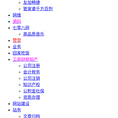
友加畅捷
管家婆千方百剂
网维
源码
七零八碎
高品质音乐
赞赏
业务
回家吃饭
工商财税知产
公司注册
会计税务
公司注销
知识产权
公积金社保
资质办理
网站建设
站务
文章归档