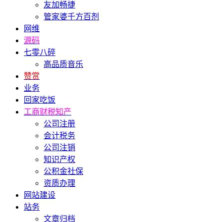
友加畅捷
管家婆千方百剂
网维
源码
七零八碎
高品质音乐
赞赏
业务
回家吃饭
工商财税知产
公司注册
会计税务
公司注销
知识产权
公积金社保
资质办理
网站建设
站务
文章归档