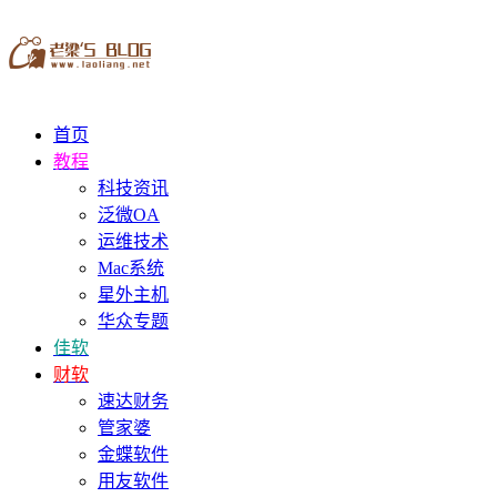
首页
教程
科技资讯
泛微OA
运维技术
Mac系统
星外主机
华众专题
佳软
财软
速达财务
管家婆
金蝶软件
用友软件