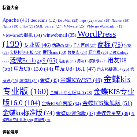
标签大全
Apache
(41)
dedecms
(32)
EwoMail
(23)
https
(22)
mysql
(19)
Navicat
(19)
SQL Server
(27)
VMware
(25)
office
(20)
Nginx
(19)
VMware Workstation
(19)
WordPress
winwebmail
(35)
VMware虚拟机
(34)
(199)
商标
(75)
专业版
(46)
伪静态
(27)
千方百剂
(27)
宝塔
帝国cms
(30)
标准版
(26)
宝塔控制面板
(24)
数据库
(24)
(22)
泛微Ecology
泛微Ecology9
(65)
用友U8
用友T3标准版
(23)
(22)
注册表
(20)
(56)
用友U8+16.1
(47)
用友U8+13.0
(44)
用友畅捷通T+
(25)
管
金蝶kis
金蝶K3WISE
(49)
金蝶
(35)
家婆
(25)
虚拟机
(24)
专业版
(160)
金蝶KIS专业
金蝶kis专业版14.0
(28)
版16.0
(104)
金蝶KIS旗舰版
(51)
金蝶KIS商贸版
(34)
金蝶kis标准版
(74)
金蝶kis迷你版
(37)
金蝶云星空
(39)
金
蝶云星空企业版
(20)
阿里云
(20)
评论展示