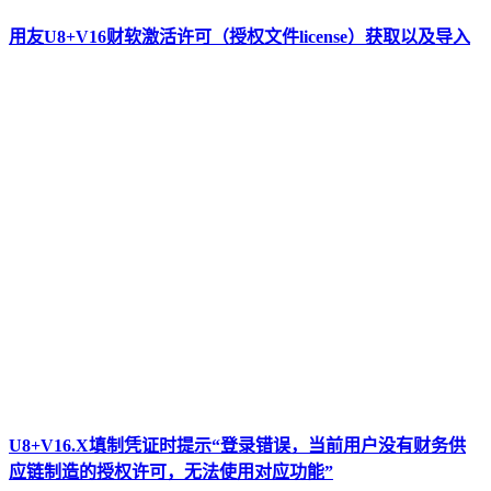
用友U8+V16财软激活许可（授权文件license）获取以及导入
U8+V16.X填制凭证时提示“登录错误，当前用户没有财务供
应链制造的授权许可，无法使用对应功能”