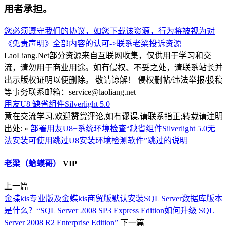
用者承担。
您必须遵守我们的协议，如您下载该资源，行为将被视为对
《免责声明》全部内容的认可->
联系老梁
投诉资源
LaoLiang.Net部分资源来自互联网收集，仅供用于学习和交
流，请勿用于商业用途。如有侵权、不妥之处，请联系站长并
出示版权证明以便删除。 敬请谅解！ 侵权删帖/违法举报/投稿
等事务联系邮箱：service@laoliang.net
用友U8
缺省组件Silverlight 5.0
意在交流学习,欢迎赞赏评论,如有谬误,请联系指正;转载请注明
出处: »
部署用友U8+系统环境检查“缺省组件Silverlight 5.0无
法安装可使用跳过U8安装环境检测软件”跳过的说明
老梁（蛤蟆哥）
VIP
上一篇
金蝶kis专业版及金蝶kis商贸版默认安装SQL Server数据库版本
是什么？“SQL Server 2008 SP3 Express Edition如何升级 SQL
Server 2008 R2 Enterprise Edition”
下一篇