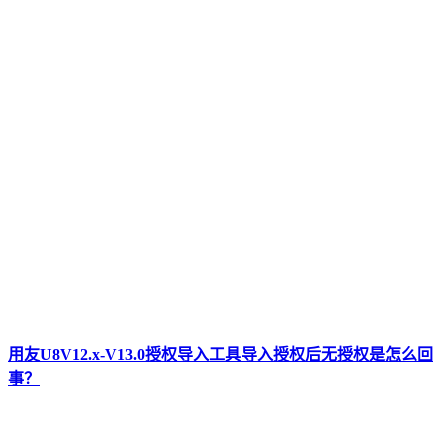
用友U8V12.x-V13.0授权导入工具导入授权后无授权是怎么回
事？