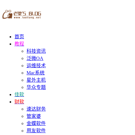
首页
教程
科技资讯
泛微OA
运维技术
Mac系统
星外主机
华众专题
佳软
财软
速达财务
管家婆
金蝶软件
用友软件