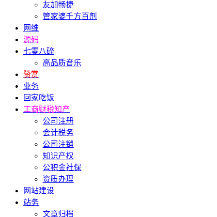
友加畅捷
管家婆千方百剂
网维
源码
七零八碎
高品质音乐
赞赏
业务
回家吃饭
工商财税知产
公司注册
会计税务
公司注销
知识产权
公积金社保
资质办理
网站建设
站务
文章归档