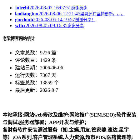
jnleeht
2026-08-07 16:07:51
感谢感谢
laoliangtou
2026-08-06 12:21:45
梁哥还在坚持更新。。。
gordonh
2026-08-05 14:19:57
谢谢分享！
wfhx
2026-08-05 09:16:35
谢谢分享
老梁博客网站统计
文章总数：9226 篇
评论数目：1429 条
建站日期：2006-06-06
运行天数：7367 天
标签总数：13859 个
最后更新：2026-8-7
本站承接:网站web修改及维护;网站推广(SEM,SEO);软件安装
与调试;服务器部署；APP开发与维护；
各财务软件安装调试服务（如,金蝶,用友,管家婆,速达,星宇
等）;OA系列,客户管理系统,人力资源,超市POS,医药管理等;