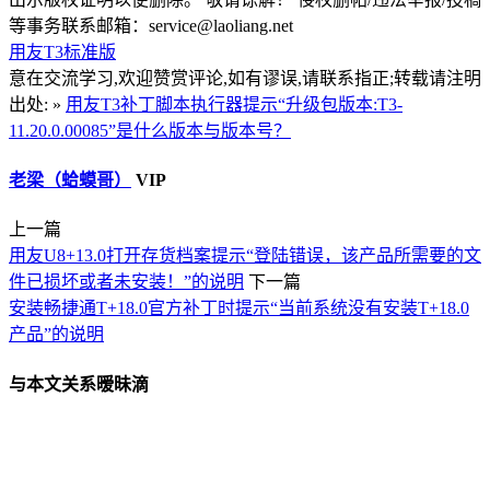
等事务联系邮箱：service@laoliang.net
用友T3标准版
意在交流学习,欢迎赞赏评论,如有谬误,请联系指正;转载请注明
出处: »
用友T3补丁脚本执行器提示“升级包版本:T3-
11.20.0.00085”是什么版本与版本号？
老梁（蛤蟆哥）
VIP
上一篇
用友U8+13.0打开存货档案提示“登陆错误，该产品所需要的文
件已损坏或者未安装！”的说明
下一篇
安装畅捷通T+18.0官方补丁时提示“当前系统没有安装T+18.0
产品”的说明
与本文关系暧昧滴