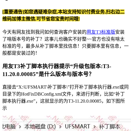
[重要通告]如您遇疑难杂症,本站支持知识付费业务,扫右边二
维码加博主微信,可节省您宝贵时间哦!
今天有网友找到我问如何查询客户安装的
用友T3标准版
安装
了啥版本号的补丁？这事儿也确实不好整~~官方也没有啥太
标准的号，最多从补丁脚本里找信息！只要脚本里有信息，一
般都是安装过的！
用友T3补丁脚本执行器提示“升级包版本:T3-
11.20.0.00085”是什么版本与版本号？
直接去“X:\UFSMART\补丁脚本\”打开补丁脚本执行器.exe或同
目录下的HotFixDBConfig.xml文件，来进行判断，比如“补丁
脚本执行器.exe”，这就显示的为T3-11.20.0.00085，如下图所
示