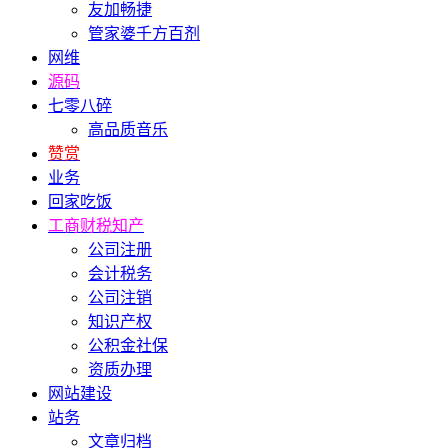
友加畅捷
管家婆千方百剂
网维
源码
七零八碎
高品质音乐
赞赏
业务
回家吃饭
工商财税知产
公司注册
会计税务
公司注销
知识产权
公积金社保
资质办理
网站建设
站务
文章归档