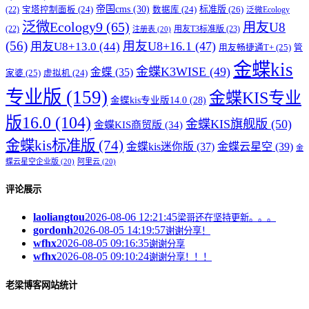
帝国cms
(30)
标准版
(26)
宝塔控制面板
(24)
数据库
(24)
(22)
泛微Ecology
泛微Ecology9
(65)
用友U8
用友T3标准版
(23)
(22)
注册表
(20)
(56)
用友U8+16.1
(47)
用友U8+13.0
(44)
用友畅捷通T+
(25)
管
金蝶kis
金蝶K3WISE
(49)
金蝶
(35)
家婆
(25)
虚拟机
(24)
专业版
(159)
金蝶KIS专业
金蝶kis专业版14.0
(28)
版16.0
(104)
金蝶KIS旗舰版
(50)
金蝶KIS商贸版
(34)
金蝶kis标准版
(74)
金蝶kis迷你版
(37)
金蝶云星空
(39)
金
蝶云星空企业版
(20)
阿里云
(20)
评论展示
laoliangtou
2026-08-06 12:21:45
梁哥还在坚持更新。。。
gordonh
2026-08-05 14:19:57
谢谢分享！
wfhx
2026-08-05 09:16:35
谢谢分享
wfhx
2026-08-05 09:10:24
谢谢分享！！！
老梁博客网站统计