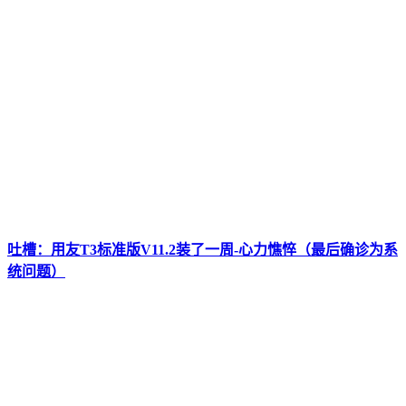
吐槽：用友T3标准版V11.2装了一周-心力憔悴（最后确诊为系
统问题）