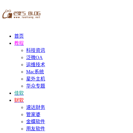
首页
教程
科技资讯
泛微OA
运维技术
Mac系统
星外主机
华众专题
佳软
财软
速达财务
管家婆
金蝶软件
用友软件