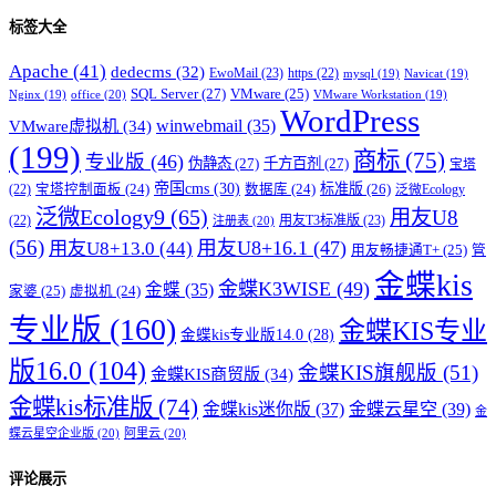
标签大全
Apache
(41)
dedecms
(32)
EwoMail
(23)
https
(22)
mysql
(19)
Navicat
(19)
SQL Server
(27)
VMware
(25)
office
(20)
Nginx
(19)
VMware Workstation
(19)
WordPress
winwebmail
(35)
VMware虚拟机
(34)
(199)
商标
(75)
专业版
(46)
伪静态
(27)
千方百剂
(27)
宝塔
帝国cms
(30)
标准版
(26)
宝塔控制面板
(24)
数据库
(24)
(22)
泛微Ecology
泛微Ecology9
(65)
用友U8
用友T3标准版
(23)
(22)
注册表
(20)
(56)
用友U8+16.1
(47)
用友U8+13.0
(44)
用友畅捷通T+
(25)
管
金蝶kis
金蝶K3WISE
(49)
金蝶
(35)
家婆
(25)
虚拟机
(24)
专业版
(160)
金蝶KIS专业
金蝶kis专业版14.0
(28)
版16.0
(104)
金蝶KIS旗舰版
(51)
金蝶KIS商贸版
(34)
金蝶kis标准版
(74)
金蝶kis迷你版
(37)
金蝶云星空
(39)
金
蝶云星空企业版
(20)
阿里云
(20)
评论展示