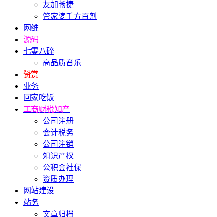
友加畅捷
管家婆千方百剂
网维
源码
七零八碎
高品质音乐
赞赏
业务
回家吃饭
工商财税知产
公司注册
会计税务
公司注销
知识产权
公积金社保
资质办理
网站建设
站务
文章归档