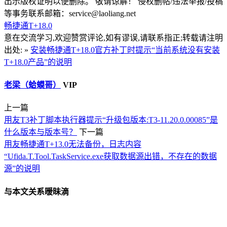
出示版权证明以便删除。 敬请谅解！ 侵权删帖/违法举报/投稿
等事务联系邮箱：service@laoliang.net
畅捷通T+18.0
意在交流学习,欢迎赞赏评论,如有谬误,请联系指正;转载请注明
出处: »
安装畅捷通T+18.0官方补丁时提示“当前系统没有安装
T+18.0产品”的说明
老梁（蛤蟆哥）
VIP
上一篇
用友T3补丁脚本执行器提示“升级包版本:T3-11.20.0.00085”是
什么版本与版本号？
下一篇
用友畅捷通T+13.0无法备份，日志内容
“Ufida.T.Tool.TaskService.exe获取数据源出错，不存在的数据
源”的说明
与本文关系暧昧滴