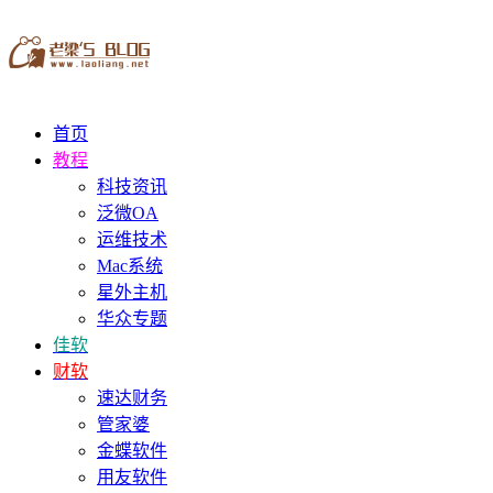
首页
教程
科技资讯
泛微OA
运维技术
Mac系统
星外主机
华众专题
佳软
财软
速达财务
管家婆
金蝶软件
用友软件