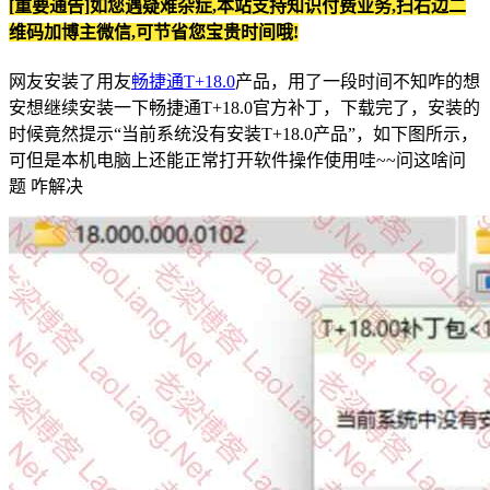
[重要通告]如您遇疑难杂症,本站支持知识付费业务,扫右边二
维码加博主微信,可节省您宝贵时间哦!
网友安装了用友
畅捷通T+18.0
产品，用了一段时间不知咋的想
安想继续安装一下畅捷通T+18.0官方补丁，下载完了，安装的
时候竟然提示“当前系统没有安装T+18.0产品”，如下图所示，
可但是本机电脑上还能正常打开软件操作使用哇~~问这啥问
题 咋解决