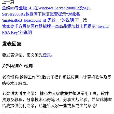
上一篇
金蝶kis专业版14.1在Windows Server 2008R2及SQL
Server2008R2数据库下恢复账套提示“对象名
'master.dbo.t_kdaccount_gl' 无效。”的说明
下一篇
管家婆千方百剂医疗器械版一点商品添加就卡死提示“Invalid
RSA Key”的说明
发表回复
要发表评论，您必须先
登录
。
关于本站简介（说明）
老梁博客(蛤蟆工作室),致力于操作系统应用与计算机软件及网
络技术IT站点。
老梁博客博主老梁： 精心为大家收集并整理常用工具，软件
资源及教程，分享技术心得笔记，分享实战经验。希望此博客
给我提供便利之余，也能给大家一些或多或少的帮助！