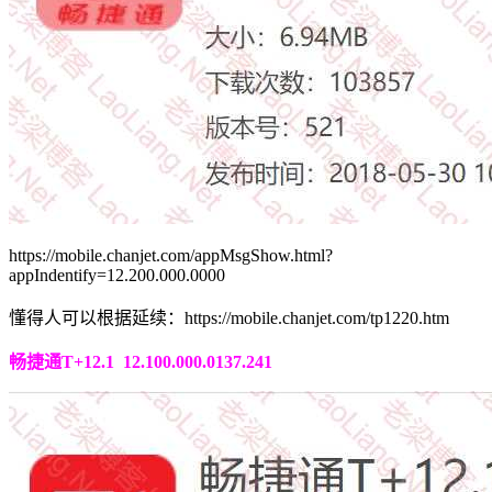
https://mobile.chanjet.com/appMsgShow.html?
appIndentify=12.200.000.0000
懂得人可以根据延续：https://mobile.chanjet.com/tp1220.htm
畅捷通T+12.1 12.100.000.0137.241