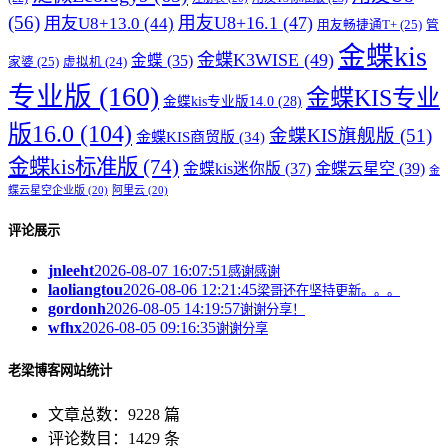
(56)
用友U8+16.1
(47)
用友U8+13.0
(44)
用友畅捷通T+
(25)
管
金蝶kis
金蝶K3WISE
(49)
金蝶
(35)
家婆
(25)
虚拟机
(24)
专业版
(160)
金蝶KIS专业
金蝶kis专业版14.0
(28)
版16.0
(104)
金蝶KIS旗舰版
(51)
金蝶KIS商贸版
(34)
金蝶kis标准版
(74)
金蝶kis迷你版
(37)
金蝶云星空
(39)
金
蝶云星空企业版
(20)
阿里云
(20)
评论展示
jnleeht
2026-08-07 16:07:51
感谢感谢
laoliangtou
2026-08-06 12:21:45
梁哥还在坚持更新。。。
gordonh
2026-08-05 14:19:57
谢谢分享！
wfhx
2026-08-05 09:16:35
谢谢分享
老梁博客网站统计
文章总数：9228 篇
评论数目：1429 条