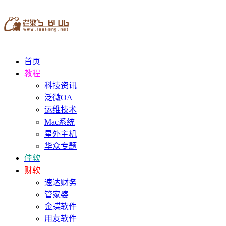
首页
教程
科技资讯
泛微OA
运维技术
Mac系统
星外主机
华众专题
佳软
财软
速达财务
管家婆
金蝶软件
用友软件