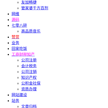
友加畅捷
管家婆千方百剂
网维
源码
七零八碎
高品质音乐
赞赏
业务
回家吃饭
工商财税知产
公司注册
会计税务
公司注销
知识产权
公积金社保
资质办理
网站建设
站务
文章归档