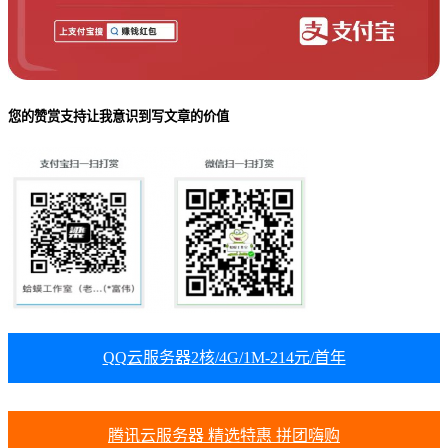
您的赞赏支持让我意识到写文章的价值
QQ云服务器2核/4G/1M-214元/首年
腾讯云服务器 精选特惠 拼团嗨购