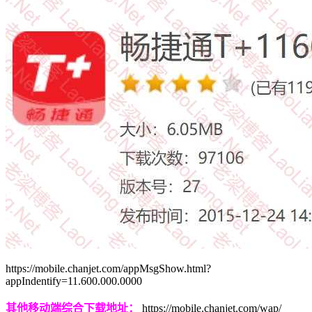
https://mobile.chanjet.com/appMsgShow.html?
appIndentify=11.600.000.0000
其他移动端综合下载地址：
https://mobile.chanjet.com/wap/