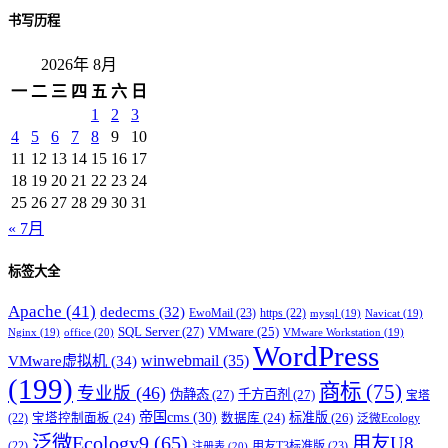
书写历程
2026年 8月
一
二
三
四
五
六
日
1
2
3
4
5
6
7
8
9
10
11
12
13
14
15
16
17
18
19
20
21
22
23
24
25
26
27
28
29
30
31
« 7月
标签大全
Apache
(41)
dedecms
(32)
EwoMail
(23)
https
(22)
mysql
(19)
Navicat
(19)
SQL Server
(27)
VMware
(25)
office
(20)
Nginx
(19)
VMware Workstation
(19)
WordPress
winwebmail
(35)
VMware虚拟机
(34)
(199)
商标
(75)
专业版
(46)
伪静态
(27)
千方百剂
(27)
宝塔
帝国cms
(30)
标准版
(26)
宝塔控制面板
(24)
数据库
(24)
(22)
泛微Ecology
泛微Ecology9
(65)
用友U8
用友T3标准版
(23)
(22)
注册表
(20)