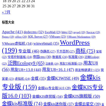
18
19
20
21
22
23
24
25
26
27
28
29
30
31
« 7月
标签大全
Apache
(41)
dedecms
(32)
EwoMail
(23)
https
(22)
mysql
(19)
Navicat
(19)
SQL Server
(27)
VMware
(25)
office
(20)
Nginx
(19)
VMware Workstation
(19)
WordPress
winwebmail
(35)
VMware虚拟机
(34)
(199)
商标
(75)
专业版
(46)
伪静态
(27)
千方百剂
(27)
宝塔
帝国cms
(30)
标准版
(26)
宝塔控制面板
(24)
数据库
(24)
(22)
泛微Ecology
泛微Ecology9
(65)
用友U8
用友T3标准版
(23)
(22)
注册表
(20)
(56)
用友U8+16.1
(47)
用友U8+13.0
(44)
用友畅捷通T+
(25)
管
金蝶kis
金蝶K3WISE
(49)
金蝶
(35)
家婆
(25)
虚拟机
(24)
专业版
(159)
金蝶KIS专业
金蝶kis专业版14.0
(28)
版16.0
(103)
金蝶KIS旗舰版
(50)
金蝶KIS商贸版
(34)
金蝶kis标准版
(74)
金蝶kis迷你版
(37)
金蝶云星空
(39)
金