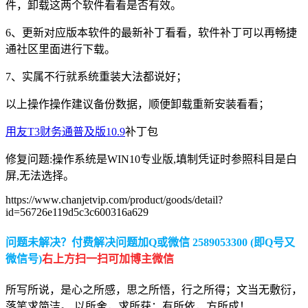
件，卸载这两个软件看看是否有效。
6、更新对应版本软件的最新补丁看看，软件补丁可以再畅捷
通社区里面进行下载。
7、实属不行就系统重装大法都说好；
以上操作操作建议备份数据，顺便卸载重新安装看看；
用友T3财务通普及版10.9
补丁包
修复问题:操作系统是WIN10专业版,填制凭证时参照科目是白
屏,无法选择。
https://www.chanjetvip.com/product/goods/detail?
id=56726e119d5c3c600316a629
问题未解决？付费解决问题加Q或微信 2589053300 (即Q号又
微信号)
右上方扫一扫可加博主微信
所写所说，是心之所感，思之所悟，行之所得；文当无敷衍，
落笔求简洁。 以所舍，求所获；有所依，方所成！