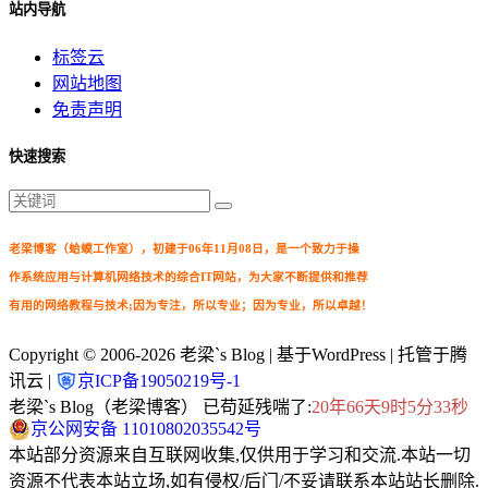
站内导航
标签云
网站地图
免责声明
快速搜索
老梁博客（蛤蟆工作室），初建于06年11月08日，是一个致力于操
作系统应用与计算机网络技术的综合IT网站，为大家不断提供和推荐
有用的网络教程与技术;因为专注，所以专业；因为专业，所以卓越！
Copyright © 2006-2026
老梁`s Blog
| 基于WordPress | 托管于腾
讯云 |
京ICP备19050219号-1
老梁`s Blog（老梁博客） 已苟延残喘了:
20年66天9时5分34秒
京公网安备 11010802035542号
本站部分资源来自互联网收集,仅供用于学习和交流.本站一切
资源不代表本站立场,如有侵权/后门/不妥请联系本站站长删除.