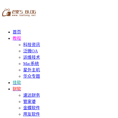
首页
教程
科技资讯
泛微OA
运维技术
Mac系统
星外主机
华众专题
佳软
财软
速达财务
管家婆
金蝶软件
用友软件