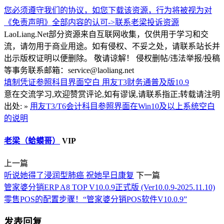
您必须遵守我们的协议，如您下载该资源，行为将被视为对
《免责声明》全部内容的认可->
联系老梁
投诉资源
LaoLiang.Net部分资源来自互联网收集，仅供用于学习和交
流，请勿用于商业用途。如有侵权、不妥之处，请联系站长并
出示版权证明以便删除。 敬请谅解！ 侵权删帖/违法举报/投稿
等事务联系邮箱：service@laoliang.net
填制凭证参照科目界面空白
用友T3财务通普及版10.9
意在交流学习,欢迎赞赏评论,如有谬误,请联系指正;转载请注明
出处: »
用友T3/T6会计科目参照界面在Win10及以上系统空白
的说明
老梁（蛤蟆哥）
VIP
上一篇
听说她得了浸润型肺癌 祝她早日康复
下一篇
管家婆分销ERP A8 TOP V10.0.9正式版 (Ver10.0.9-2025.11.10)
零售POS的配置步骤！“管家婆分销POS软件V10.0.9”
发表回复