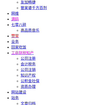
友加畅捷
管家婆千方百剂
网维
源码
七零八碎
高品质音乐
赞赏
业务
回家吃饭
工商财税知产
公司注册
会计税务
公司注销
知识产权
公积金社保
资质办理
网站建设
站务
文章归档