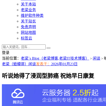
关于本站
老梁业务
维护软件种类
关于站长
免责声明
网站地图
标签云
登录
当前位置：
老梁`s Blog（老梁博客,老梁IT技术博客）
闲谈
>
>
老梁（蛤蟆哥）
闲谈
发表于：
2026年01月23日
听说她得了浸润型肺癌 祝她早日康复