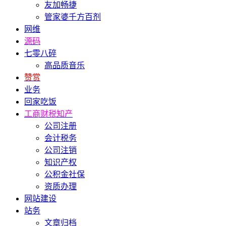
友加畅捷
管家婆千方百剂
网维
源码
七零八碎
高品质音乐
赞赏
业务
回家吃饭
工商财税知产
公司注册
会计税务
公司注销
知识产权
公积金社保
资质办理
网站建设
站务
文章归档