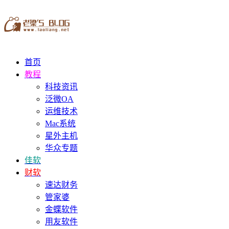
首页
教程
科技资讯
泛微OA
运维技术
Mac系统
星外主机
华众专题
佳软
财软
速达财务
管家婆
金蝶软件
用友软件