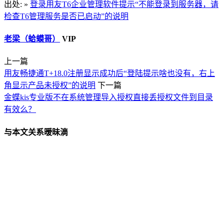
出处: »
登录用友T6企业管理软件提示“不能登录到服务器，请
检查T6管理服务是否已启动”的说明
老梁（蛤蟆哥）
VIP
上一篇
用友畅捷通T+18.0注册显示成功后“登陆提示啥也没有，右上
角显示产品未授权”的说明
下一篇
金蝶kis专业版不在系统管理导入授权直接丢授权文件到目录
有效么？
与本文关系暧昧滴