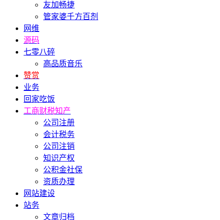
友加畅捷
管家婆千方百剂
网维
源码
七零八碎
高品质音乐
赞赏
业务
回家吃饭
工商财税知产
公司注册
会计税务
公司注销
知识产权
公积金社保
资质办理
网站建设
站务
文章归档