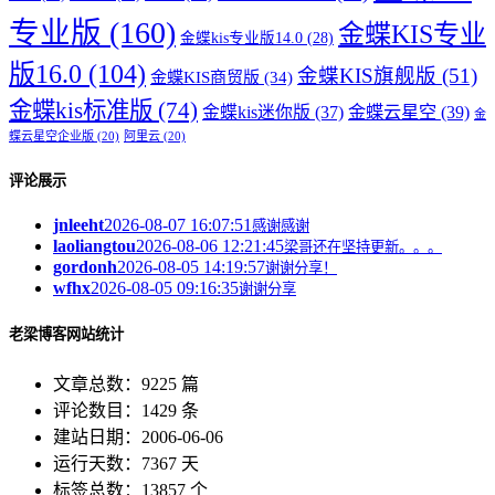
专业版
(160)
金蝶KIS专业
金蝶kis专业版14.0
(28)
版16.0
(104)
金蝶KIS旗舰版
(51)
金蝶KIS商贸版
(34)
金蝶kis标准版
(74)
金蝶kis迷你版
(37)
金蝶云星空
(39)
金
蝶云星空企业版
(20)
阿里云
(20)
评论展示
jnleeht
2026-08-07 16:07:51
感谢感谢
laoliangtou
2026-08-06 12:21:45
梁哥还在坚持更新。。。
gordonh
2026-08-05 14:19:57
谢谢分享！
wfhx
2026-08-05 09:16:35
谢谢分享
老梁博客网站统计
文章总数：9225 篇
评论数目：1429 条
建站日期：2006-06-06
运行天数：7367 天
标签总数：13857 个