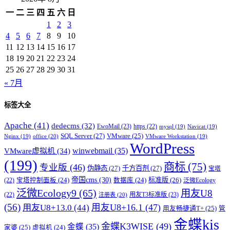
一
二
三
四
五
六
日
1
2
3
4
5
6
7
8
9
10
11
12
13
14
15
16
17
18
19
20
21
22
23
24
25
26
27
28
29
30
31
« 7月
标签大全
Apache
(41)
dedecms
(32)
EwoMail
(23)
https
(22)
mysql
(19)
Navicat
(19)
SQL Server
(27)
VMware
(25)
office
(20)
Nginx
(19)
VMware Workstation
(19)
WordPress
winwebmail
(35)
VMware虚拟机
(34)
(199)
商标
(75)
专业版
(46)
伪静态
(27)
千方百剂
(27)
宝塔
帝国cms
(30)
标准版
(26)
宝塔控制面板
(24)
数据库
(24)
(22)
泛微Ecology
泛微Ecology9
(65)
用友U8
用友T3标准版
(23)
(22)
注册表
(20)
(56)
用友U8+16.1
(47)
用友U8+13.0
(44)
用友畅捷通T+
(25)
管
金蝶kis
金蝶K3WISE
(49)
金蝶
(35)
家婆
(25)
虚拟机
(24)