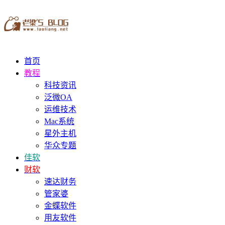
首页
教程
科技资讯
泛微OA
运维技术
Mac系统
星外主机
华众专题
佳软
财软
速达财务
管家婆
金蝶软件
用友软件