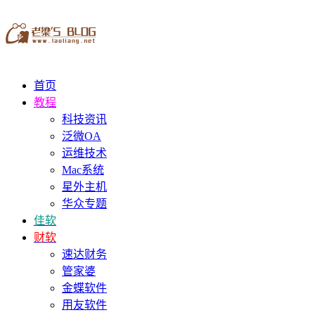
首页
教程
科技资讯
泛微OA
运维技术
Mac系统
星外主机
华众专题
佳软
财软
速达财务
管家婆
金蝶软件
用友软件