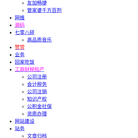
友加畅捷
管家婆千方百剂
网维
源码
七零八碎
高品质音乐
赞赏
业务
回家吃饭
工商财税知产
公司注册
会计税务
公司注销
知识产权
公积金社保
资质办理
网站建设
站务
文章归档