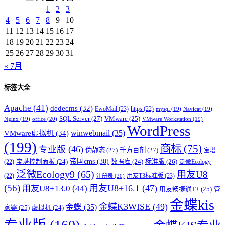
1
2
3
4
5
6
7
8
9
10
11
12
13
14
15
16
17
18
19
20
21
22
23
24
25
26
27
28
29
30
31
« 7月
标签大全
Apache
(41)
dedecms
(32)
EwoMail
(23)
https
(22)
mysql
(19)
Navicat
(19)
SQL Server
(27)
VMware
(25)
office
(20)
Nginx
(19)
VMware Workstation
(19)
WordPress
winwebmail
(35)
VMware虚拟机
(34)
(199)
商标
(75)
专业版
(46)
伪静态
(27)
千方百剂
(27)
宝塔
帝国cms
(30)
标准版
(26)
宝塔控制面板
(24)
数据库
(24)
(22)
泛微Ecology
泛微Ecology9
(65)
用友U8
用友T3标准版
(23)
(22)
注册表
(20)
(56)
用友U8+16.1
(47)
用友U8+13.0
(44)
用友畅捷通T+
(25)
管
金蝶kis
金蝶K3WISE
(49)
金蝶
(35)
家婆
(25)
虚拟机
(24)