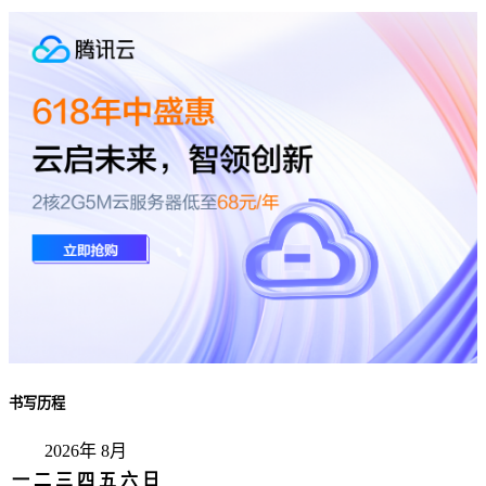
书写历程
2026年 8月
一
二
三
四
五
六
日