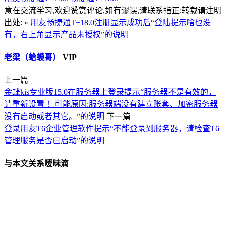
意在交流学习,欢迎赞赏评论,如有谬误,请联系指正;转载请注明
出处: »
用友畅捷通T+18.0注册显示成功后“登陆提示啥也没
有，右上角显示产品未授权”的说明
老梁（蛤蟆哥）
VIP
上一篇
金蝶kis专业版15.0在服务器上登录提示“服务器不是有效的，
请重新设置 ！可能原因:服务器端没有建立账套、加密服务器
没有启动或者其它。”的说明
下一篇
登录用友T6企业管理软件提示“不能登录到服务器，请检查T6
管理服务是否已启动”的说明
与本文关系暧昧滴