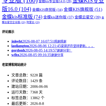
专业版
(160)
金蝶KIS专业
金蝶kis专业版14.0
(28)
版16.0
(104)
金蝶KIS旗舰版
(51)
金蝶KIS商贸版
(34)
金蝶kis标准版
(74)
金蝶kis迷你版
(37)
金蝶云星空
(39)
金
蝶云星空企业版
(20)
阿里云
(20)
评论展示
jnleeht
2026-08-07 16:07:51
感谢感谢
laoliangtou
2026-08-06 12:21:45
梁哥还在坚持更新。。。
gordonh
2026-08-05 14:19:57
谢谢分享！
wfhx
2026-08-05 09:16:35
谢谢分享
老梁博客网站统计
文章总数：9228 篇
评论数目：1429 条
建站日期：2006-06-06
运行天数：7368 天
标签总数：13862 个
最后更新：2026-8-8