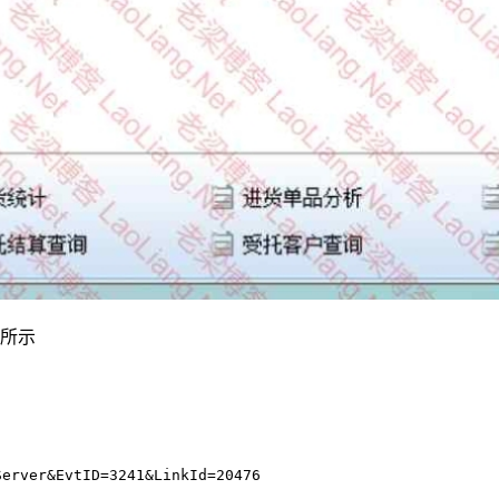
下所示
rver&EvtID=3241&LinkId=20476