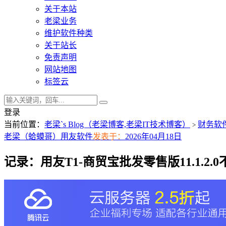
关于本站
老梁业务
维护软件种类
关于站长
免责声明
网站地图
标签云
登录
当前位置：
老梁`s Blog（老梁博客,老梁IT技术博客）
财务软
>
老梁（蛤蟆哥）
用友软件
发表于：
2026年04月18日
记录：用友T1-商贸宝批发零售版11.1.2.0