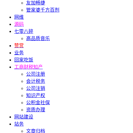
友加畅捷
管家婆千方百剂
网维
源码
七零八碎
高品质音乐
赞赏
业务
回家吃饭
工商财税知产
公司注册
会计税务
公司注销
知识产权
公积金社保
资质办理
网站建设
站务
文章归档