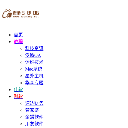
首页
教程
科技资讯
泛微OA
运维技术
Mac系统
星外主机
华众专题
佳软
财软
速达财务
管家婆
金蝶软件
用友软件