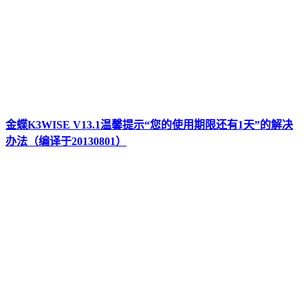
金蝶K3WISE V13.1温馨提示“您的使用期限还有1天”的解决
办法（编译于20130801）