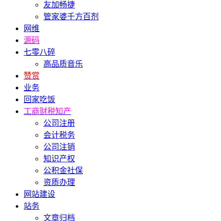
友加畅捷
管家婆千方百剂
网维
源码
七零八碎
高品质音乐
赞赏
业务
回家吃饭
工商财税知产
公司注册
会计税务
公司注销
知识产权
公积金社保
资质办理
网站建设
站务
文章归档