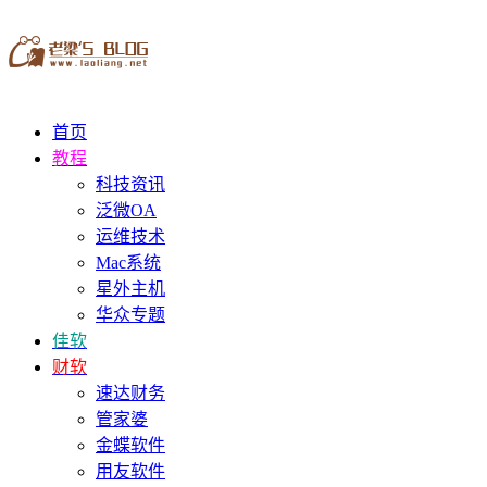
首页
教程
科技资讯
泛微OA
运维技术
Mac系统
星外主机
华众专题
佳软
财软
速达财务
管家婆
金蝶软件
用友软件