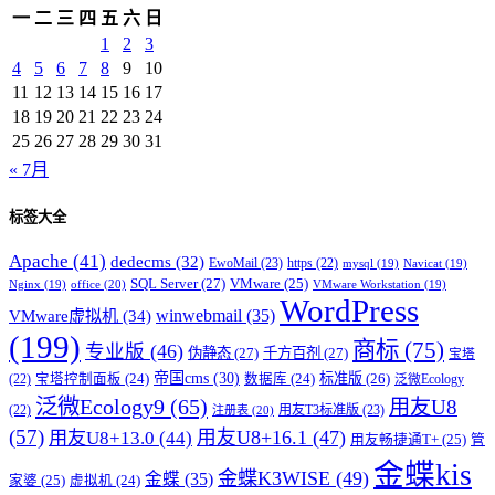
一
二
三
四
五
六
日
1
2
3
4
5
6
7
8
9
10
11
12
13
14
15
16
17
18
19
20
21
22
23
24
25
26
27
28
29
30
31
« 7月
标签大全
Apache
(41)
dedecms
(32)
EwoMail
(23)
https
(22)
mysql
(19)
Navicat
(19)
SQL Server
(27)
VMware
(25)
office
(20)
Nginx
(19)
VMware Workstation
(19)
WordPress
winwebmail
(35)
VMware虚拟机
(34)
(199)
商标
(75)
专业版
(46)
伪静态
(27)
千方百剂
(27)
宝塔
帝国cms
(30)
标准版
(26)
宝塔控制面板
(24)
数据库
(24)
(22)
泛微Ecology
泛微Ecology9
(65)
用友U8
用友T3标准版
(23)
(22)
注册表
(20)
(57)
用友U8+16.1
(47)
用友U8+13.0
(44)
用友畅捷通T+
(25)
管
金蝶kis
金蝶K3WISE
(49)
金蝶
(35)
家婆
(25)
虚拟机
(24)