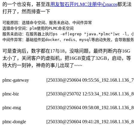
的一个也没有，甚至连
用友智石开PLMC注册中心nacos
都无法
打开了，然而排查一下
可能原因：选错命令空间、服务未启动、中间件异常

选错命令空间：plm使用的PLMC命名空间

服务未启动：在服务器上执行ps -ef|egrep "java.*plmc"|wc -l
中间件异常：基础组件如docker、redis、mysql等启动失败，会导致服
可是查询后，数字都在17与18，没啥问题，最终判断内存16G
太小了，关闭客户的虚拟机，把16GB变成了32GB，启动，等
待大约一刻钟，神奇的事儿出现了~~~
plmc-gateway
[250330@250604 09:55:56_192.168.1.136_7
plmc-biz
[250330@250702 12:53:34_192.168.1.136_8
plmc-msg
[250330@250604 09:58:08_192.168.1.136_8
plmc-dongle
[250330@250604 09:41:28_192.168.1.136_8