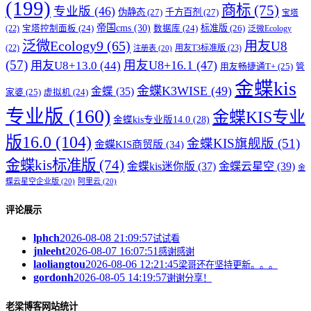
(199)
商标
(75)
专业版
(46)
伪静态
(27)
千方百剂
(27)
宝塔
帝国cms
(30)
标准版
(26)
宝塔控制面板
(24)
数据库
(24)
(22)
泛微Ecology
泛微Ecology9
(65)
用友U8
用友T3标准版
(23)
(22)
注册表
(20)
(57)
用友U8+16.1
(47)
用友U8+13.0
(44)
用友畅捷通T+
(25)
管
金蝶kis
金蝶K3WISE
(49)
金蝶
(35)
家婆
(25)
虚拟机
(24)
专业版
(160)
金蝶KIS专业
金蝶kis专业版14.0
(28)
版16.0
(104)
金蝶KIS旗舰版
(51)
金蝶KIS商贸版
(34)
金蝶kis标准版
(74)
金蝶kis迷你版
(37)
金蝶云星空
(39)
金
蝶云星空企业版
(20)
阿里云
(20)
评论展示
lphch
2026-08-08 21:09:57
试试看
jnleeht
2026-08-07 16:07:51
感谢感谢
laoliangtou
2026-08-06 12:21:45
梁哥还在坚持更新。。。
gordonh
2026-08-05 14:19:57
谢谢分享！
老梁博客网站统计