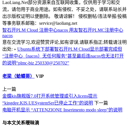
LaoLiang.Net部分资源来自互联网收集，仅供用于学习和交
流，请勿用于商业用途。如有侵权、不妥之处，请联系站长并
出示版权证明以便删除。 敬请谅解！ 侵权删帖/违法举报/投稿
等事务联系邮箱：service@laoliang.net
智石开PLM Cloud
注册中心nacos
用友智石开PLMC注册中心
nacos
意在交流学习,欢迎赞赏评论,如有谬误,请联系指正;转载请注明
出处: »
Ubuntu系统下部署智石开PLM Cloud显示部署完成但
“注册中心（nacos）无任何服务”甚至最后连nacos也无法打开
的说明“plmc-biz 250330@250702”
老梁（蛤蟆哥）
VIP
上一篇
金蝶kis旗舰版7.0打开系统管理或引入licens提示
“kingdee.KIS.UESystemSer已停止工作”的说明
下一篇
电脑开机显示 ‌“ATTENZIONE Inserimento modo sleep”‌的说明
与本文关系暧昧滴