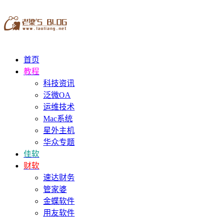
首页
教程
科技资讯
泛微OA
运维技术
Mac系统
星外主机
华众专题
佳软
财软
速达财务
管家婆
金蝶软件
用友软件