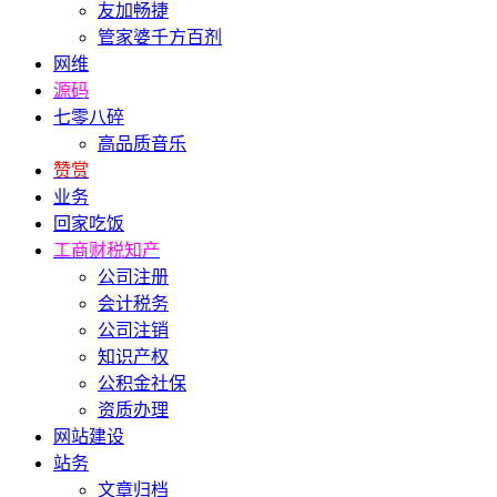
友加畅捷
管家婆千方百剂
网维
源码
七零八碎
高品质音乐
赞赏
业务
回家吃饭
工商财税知产
公司注册
会计税务
公司注销
知识产权
公积金社保
资质办理
网站建设
站务
文章归档