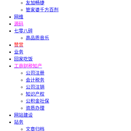
友加畅捷
管家婆千方百剂
网维
源码
七零八碎
高品质音乐
赞赏
业务
回家吃饭
工商财税知产
公司注册
会计税务
公司注销
知识产权
公积金社保
资质办理
网站建设
站务
文章归档