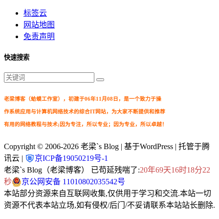
标签云
网站地图
免责声明
快速搜索
老梁博客（蛤蟆工作室），初建于06年11月08日，是一个致力于操
作系统应用与计算机网络技术的综合IT网站，为大家不断提供和推荐
有用的网络教程与技术;因为专注，所以专业；因为专业，所以卓越！
Copyright © 2006-2026
老梁`s Blog
| 基于WordPress | 托管于腾
讯云 |
京ICP备19050219号-1
老梁`s Blog（老梁博客） 已苟延残喘了:
20年69天16时18分24
秒
京公网安备 11010802035542号
本站部分资源来自互联网收集,仅供用于学习和交流.本站一切
资源不代表本站立场,如有侵权/后门/不妥请联系本站站长删除.