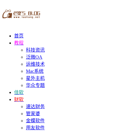
首页
教程
科技资讯
泛微OA
运维技术
Mac系统
星外主机
华众专题
佳软
财软
速达财务
管家婆
金蝶软件
用友软件