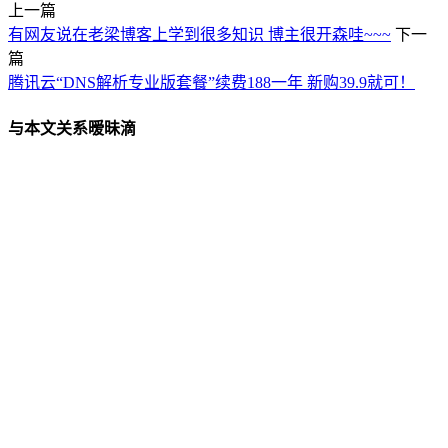
上一篇
有网友说在老梁博客上学到很多知识 博主很开森哇~~~
下一
篇
腾讯云“DNS解析专业版套餐”续费188一年 新购39.9就可！
与本文关系暧昧滴