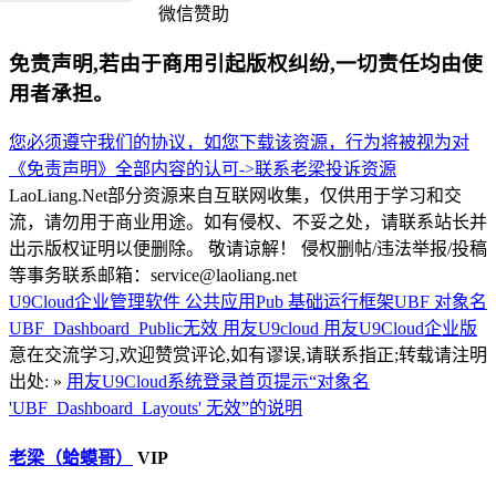
微信赞助
免责声明,若由于商用引起版权纠纷,一切责任均由使
用者承担。
您必须遵守我们的协议，如您下载该资源，行为将被视为对
《免责声明》全部内容的认可->
联系老梁
投诉资源
LaoLiang.Net部分资源来自互联网收集，仅供用于学习和交
流，请勿用于商业用途。如有侵权、不妥之处，请联系站长并
出示版权证明以便删除。 敬请谅解！ 侵权删帖/违法举报/投稿
等事务联系邮箱：service@laoliang.net
U9Cloud企业管理软件
公共应用Pub
基础运行框架UBF
对象名
UBF_Dashboard_Public无效
用友U9cloud
用友U9Cloud企业版
意在交流学习,欢迎赞赏评论,如有谬误,请联系指正;转载请注明
出处: »
用友U9Cloud系统登录首页提示“对象名
'UBF_Dashboard_Layouts' 无效”的说明
老梁（蛤蟆哥）
VIP