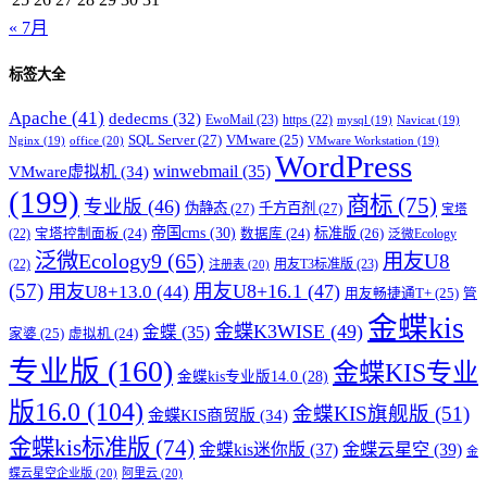
« 7月
标签大全
Apache
(41)
dedecms
(32)
EwoMail
(23)
https
(22)
mysql
(19)
Navicat
(19)
SQL Server
(27)
VMware
(25)
office
(20)
Nginx
(19)
VMware Workstation
(19)
WordPress
winwebmail
(35)
VMware虚拟机
(34)
(199)
商标
(75)
专业版
(46)
伪静态
(27)
千方百剂
(27)
宝塔
帝国cms
(30)
标准版
(26)
宝塔控制面板
(24)
数据库
(24)
(22)
泛微Ecology
泛微Ecology9
(65)
用友U8
用友T3标准版
(23)
(22)
注册表
(20)
(57)
用友U8+16.1
(47)
用友U8+13.0
(44)
用友畅捷通T+
(25)
管
金蝶kis
金蝶K3WISE
(49)
金蝶
(35)
家婆
(25)
虚拟机
(24)
专业版
(160)
金蝶KIS专业
金蝶kis专业版14.0
(28)
版16.0
(104)
金蝶KIS旗舰版
(51)
金蝶KIS商贸版
(34)
金蝶kis标准版
(74)
金蝶kis迷你版
(37)
金蝶云星空
(39)
金
蝶云星空企业版
(20)
阿里云
(20)