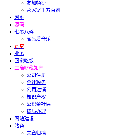
友加畅捷
管家婆千方百剂
网维
源码
七零八碎
高品质音乐
赞赏
业务
回家吃饭
工商财税知产
公司注册
会计税务
公司注销
知识产权
公积金社保
资质办理
网站建设
站务
文章归档