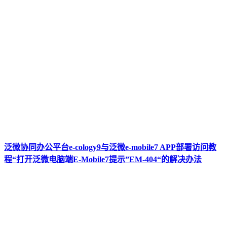
泛微协同办公平台e-cology9与泛微e-mobile7 APP部署访问教
程“打开泛微电脑端E-Mobile7提示”EM-404“的解决办法