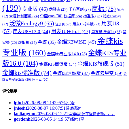
(199)
商标
(75)
专业版
(46)
伪静态
(27)
千方百剂
(27)
宝塔
帝国cms
(30)
标准版
(26)
宝塔控制面板
(24)
数据库
(24)
(22)
泛微Ecology
泛微Ecology9
(65)
用友U8
用友T3标准版
(23)
(22)
注册表
(20)
(57)
用友U8+16.1
(47)
用友U8+13.0
(44)
用友畅捷通T+
(25)
管
金蝶kis
金蝶K3WISE
(49)
金蝶
(35)
家婆
(25)
虚拟机
(24)
专业版
(160)
金蝶KIS专业
金蝶kis专业版14.0
(28)
版16.0
(104)
金蝶KIS旗舰版
(51)
金蝶KIS商贸版
(34)
金蝶kis标准版
(74)
金蝶kis迷你版
(37)
金蝶云星空
(39)
金
蝶云星空企业版
(20)
阿里云
(20)
评论展示
lphch
2026-08-08 21:09:57
试试看
jnleeht
2026-08-07 16:07:51
感谢感谢
laoliangtou
2026-08-06 12:21:45
梁哥还在坚持更新。。。
gordonh
2026-08-05 14:19:57
谢谢分享！