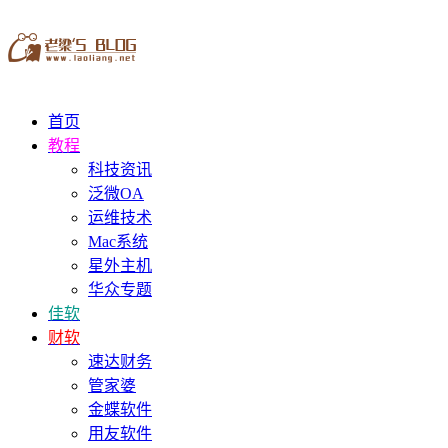
首页
教程
科技资讯
泛微OA
运维技术
Mac系统
星外主机
华众专题
佳软
财软
速达财务
管家婆
金蝶软件
用友软件