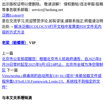
出示版权证明以便删除。 敬请谅解！ 侵权删帖/违法举报/投稿
等事务联系邮箱：service@laoliang.net
泛微Ecology9
意在交流学习,欢迎赞赏评论,如有谬误,请联系指正;转载请注明
出处: »
解决泛微ECOLOGY9打开文档中发票类PDF文件无内
容的方式方法
老梁（蛤蟆哥）
VIP
上一篇
北京市公安局提醒您：根据北京市人民政府通告，自2025年8
月29日零时起至2025年9月3日24时止，北京市全域为净空限制
区
下一篇
Virus/neshta.c病毒闹的启动用友U8+16.1提示“未能加载文件或
程序集UFSoft.U8.Framework.Login.UI、系统找不到指定的文
件”
与本文关系暧昧滴