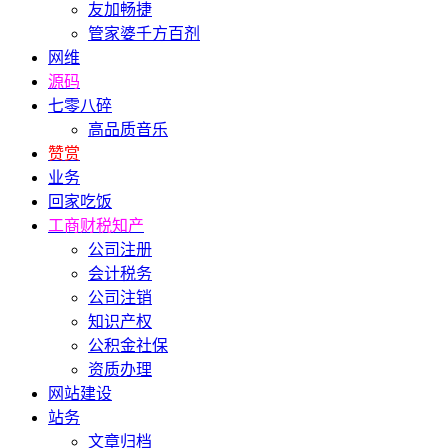
友加畅捷
管家婆千方百剂
网维
源码
七零八碎
高品质音乐
赞赏
业务
回家吃饭
工商财税知产
公司注册
会计税务
公司注销
知识产权
公积金社保
资质办理
网站建设
站务
文章归档