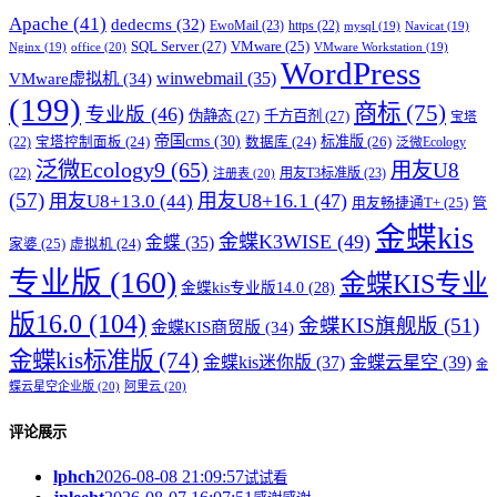
Apache
(41)
dedecms
(32)
EwoMail
(23)
https
(22)
mysql
(19)
Navicat
(19)
SQL Server
(27)
VMware
(25)
office
(20)
Nginx
(19)
VMware Workstation
(19)
WordPress
winwebmail
(35)
VMware虚拟机
(34)
(199)
商标
(75)
专业版
(46)
伪静态
(27)
千方百剂
(27)
宝塔
帝国cms
(30)
标准版
(26)
宝塔控制面板
(24)
数据库
(24)
(22)
泛微Ecology
泛微Ecology9
(65)
用友U8
用友T3标准版
(23)
(22)
注册表
(20)
(57)
用友U8+16.1
(47)
用友U8+13.0
(44)
用友畅捷通T+
(25)
管
金蝶kis
金蝶K3WISE
(49)
金蝶
(35)
家婆
(25)
虚拟机
(24)
专业版
(160)
金蝶KIS专业
金蝶kis专业版14.0
(28)
版16.0
(104)
金蝶KIS旗舰版
(51)
金蝶KIS商贸版
(34)
金蝶kis标准版
(74)
金蝶kis迷你版
(37)
金蝶云星空
(39)
金
蝶云星空企业版
(20)
阿里云
(20)
评论展示
lphch
2026-08-08 21:09:57
试试看