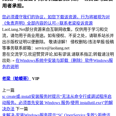
用者承担。
您必须遵守我们的协议，如您下载该资源，行为将被视为对
《免责声明》全部内容的认可->
联系老梁
投诉资源
LaoLiang.Net部分资源来自互联网收集，仅供用于学习和交
流，请勿用于商业用途。如有侵权、不妥之处，请联系站长并
出示版权证明以便删除。 敬请谅解！ 侵权删帖/违法举报/投稿
等事务联系邮箱：service@laoliang.net
意在交流学习,欢迎赞赏评论,如有谬误,请联系指正;转载请注明
出处: »
在Windows系统中安装与卸载（删除）软件Windows服
务的说明
老梁（蛤蟆哥）
VIP
上一篇
sc create或-install安装服务时提示“无法从命令行或调试程序启
动服务。必须首先安装 Windows 服务(使用 installutil.exe)”的解
决办法
下一篇
未解决-安装Windows服务提示“SC OpenService 失败5:拒绝访