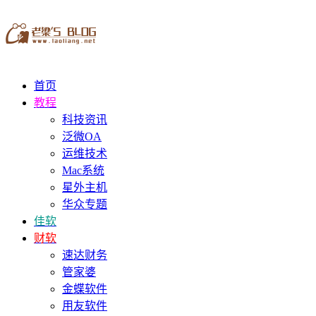
首页
教程
科技资讯
泛微OA
运维技术
Mac系统
星外主机
华众专题
佳软
财软
速达财务
管家婆
金蝶软件
用友软件