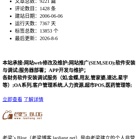
文章总数：9221 篇
评论数目：1428 条
建站日期：2006-06-06
运行天数：7367 天
标签总数：13853 个
最后更新：2026-8-6
本站承接:网站web修改及维护;网站推广(SEM,SEO);软件安装
与调试;服务器部署；APP开发与维护；
各财务软件安装调试服务（如,金蝶,用友,管家婆,速达,星宇
等）;OA系列,客户管理系统,人力资源,超市POS,医药管理等;
立即查看
了解详情
老梁`s Blog（老梁博客 laoliang.net）是由老梁建立的个人非营