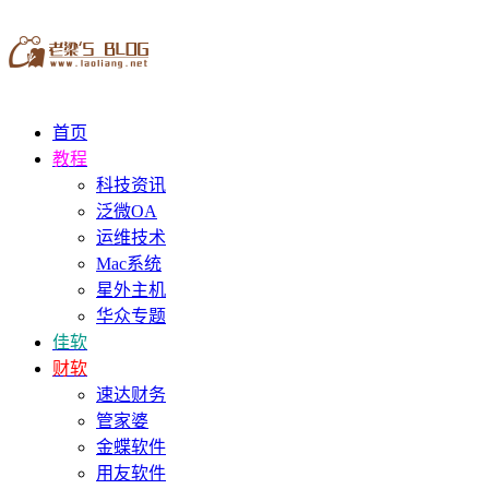
首页
教程
科技资讯
泛微OA
运维技术
Mac系统
星外主机
华众专题
佳软
财软
速达财务
管家婆
金蝶软件
用友软件