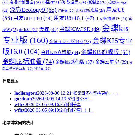
帝国cms
(30)
标准版
(26)
宝塔控制面板
(24)
数据库
(24)
(22)
泛微Ecology
泛微Ecology9
(65)
用友U8
用友T3标准版
(23)
(22)
注册表
(20)
(56)
用友U8+16.1
(47)
用友U8+13.0
(44)
用友畅捷通T+
(25)
管
金蝶kis
金蝶K3WISE
(49)
金蝶
(35)
家婆
(25)
虚拟机
(24)
专业版
(160)
金蝶KIS专业
金蝶kis专业版14.0
(28)
版16.0
(104)
金蝶KIS旗舰版
(51)
金蝶KIS商贸版
(34)
金蝶kis标准版
(74)
金蝶kis迷你版
(37)
金蝶云星空
(39)
金
蝶云星空企业版
(20)
阿里云
(20)
评论展示
laoliangtou
2026-08-06 12:21:45
梁哥还在坚持更新。。。
gordonh
2026-08-05 14:19:57
谢谢分享！
wfhx
2026-08-05 09:16:35
谢谢分享
wfhx
2026-08-05 09:10:24
谢谢分享！！！
老梁博客网站统计