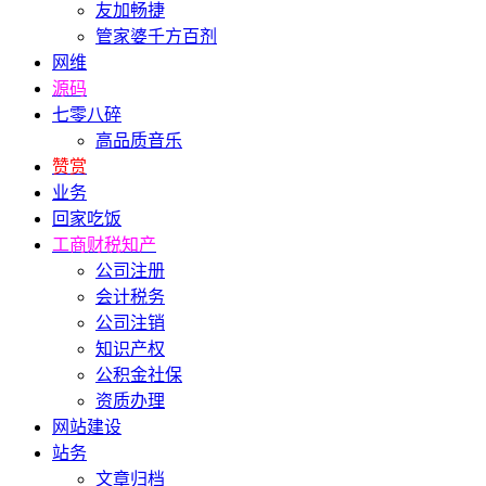
友加畅捷
管家婆千方百剂
网维
源码
七零八碎
高品质音乐
赞赏
业务
回家吃饭
工商财税知产
公司注册
会计税务
公司注销
知识产权
公积金社保
资质办理
网站建设
站务
文章归档