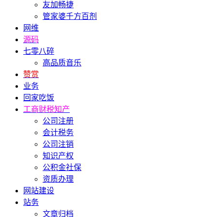
友加畅捷
管家婆千方百剂
网维
源码
七零八碎
高品质音乐
赞赏
业务
回家吃饭
工商财税知产
公司注册
会计税务
公司注销
知识产权
公积金社保
资质办理
网站建设
站务
文章归档