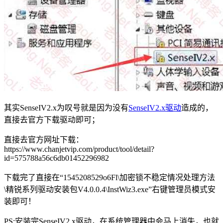
其实SenseIV2.x为叹号就是因为没有
SenseIV2.x驱动
造成的，
直接去官方下载驱动即可；
直接去官方网址下载：
https://www.chanjetvip.com/product/tool/detail?
id=575788a56c6db01452296982
下载完了直接在“1545208529o6Fl\加密锁不稳定情况处理方法
\精锐系列驱动安装包V4.0.0.4\InstWiz3.exe”右键管理员模式安
装即可！
PS:安装完SenseIV2.x驱动，在系统管理器中会马上消失，也就