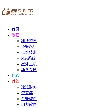
首页
教程
科技资讯
泛微OA
运维技术
Mac系统
星外主机
华众专题
佳软
财软
速达财务
管家婆
金蝶软件
用友软件