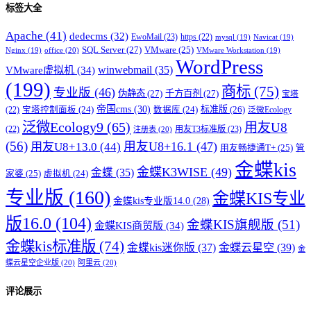
标签大全
Apache
(41)
dedecms
(32)
EwoMail
(23)
https
(22)
mysql
(19)
Navicat
(19)
SQL Server
(27)
VMware
(25)
office
(20)
Nginx
(19)
VMware Workstation
(19)
WordPress
winwebmail
(35)
VMware虚拟机
(34)
(199)
商标
(75)
专业版
(46)
伪静态
(27)
千方百剂
(27)
宝塔
帝国cms
(30)
标准版
(26)
宝塔控制面板
(24)
数据库
(24)
(22)
泛微Ecology
泛微Ecology9
(65)
用友U8
用友T3标准版
(23)
(22)
注册表
(20)
(56)
用友U8+16.1
(47)
用友U8+13.0
(44)
用友畅捷通T+
(25)
管
金蝶kis
金蝶K3WISE
(49)
金蝶
(35)
家婆
(25)
虚拟机
(24)
专业版
(160)
金蝶KIS专业
金蝶kis专业版14.0
(28)
版16.0
(104)
金蝶KIS旗舰版
(51)
金蝶KIS商贸版
(34)
金蝶kis标准版
(74)
金蝶kis迷你版
(37)
金蝶云星空
(39)
金
蝶云星空企业版
(20)
阿里云
(20)
评论展示