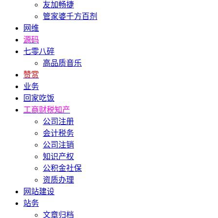
友加畅捷
管家婆千方百剂
网维
源码
七零八碎
高品质音乐
赞赏
业务
回家吃饭
工商财税知产
公司注册
会计税务
公司注销
知识产权
公积金社保
资质办理
网站建设
站务
文章归档