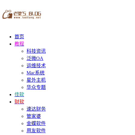
首页
教程
科技资讯
泛微OA
运维技术
Mac系统
星外主机
华众专题
佳软
财软
速达财务
管家婆
金蝶软件
用友软件