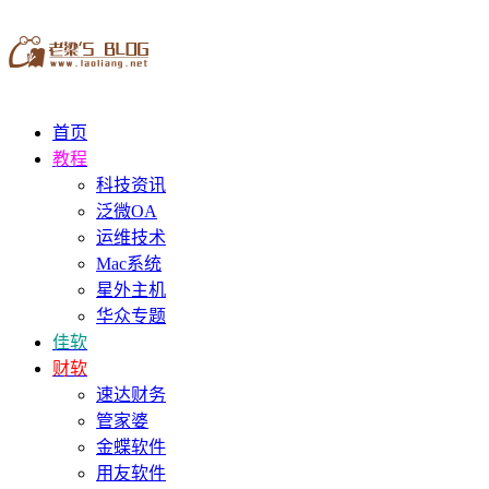
首页
教程
科技资讯
泛微OA
运维技术
Mac系统
星外主机
华众专题
佳软
财软
速达财务
管家婆
金蝶软件
用友软件