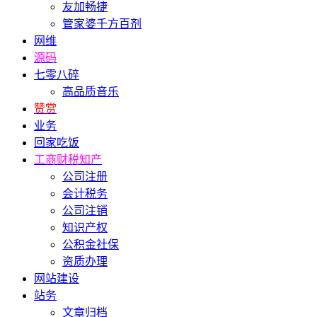
友加畅捷
管家婆千方百剂
网维
源码
七零八碎
高品质音乐
赞赏
业务
回家吃饭
工商财税知产
公司注册
会计税务
公司注销
知识产权
公积金社保
资质办理
网站建设
站务
文章归档