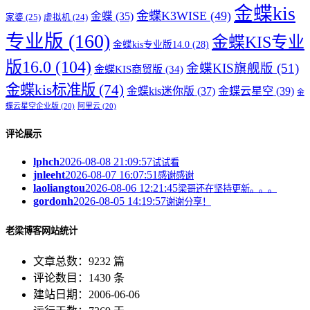
金蝶kis
金蝶K3WISE
(49)
金蝶
(35)
家婆
(25)
虚拟机
(24)
专业版
(160)
金蝶KIS专业
金蝶kis专业版14.0
(28)
版16.0
(104)
金蝶KIS旗舰版
(51)
金蝶KIS商贸版
(34)
金蝶kis标准版
(74)
金蝶kis迷你版
(37)
金蝶云星空
(39)
金
蝶云星空企业版
(20)
阿里云
(20)
评论展示
lphch
2026-08-08 21:09:57
试试看
jnleeht
2026-08-07 16:07:51
感谢感谢
laoliangtou
2026-08-06 12:21:45
梁哥还在坚持更新。。。
gordonh
2026-08-05 14:19:57
谢谢分享！
老梁博客网站统计
文章总数：9232 篇
评论数目：1430 条
建站日期：2006-06-06