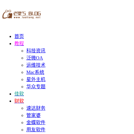
首页
教程
科技资讯
泛微OA
运维技术
Mac系统
星外主机
华众专题
佳软
财软
速达财务
管家婆
金蝶软件
用友软件