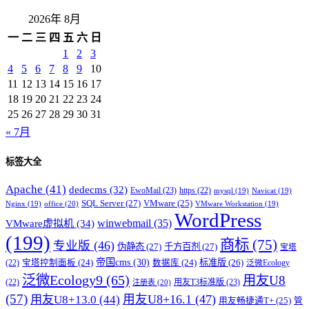
2026年 8月
一
二
三
四
五
六
日
1
2
3
4
5
6
7
8
9
10
11
12
13
14
15
16
17
18
19
20
21
22
23
24
25
26
27
28
29
30
31
« 7月
标签大全
Apache
(41)
dedecms
(32)
EwoMail
(23)
https
(22)
mysql
(19)
Navicat
(19)
SQL Server
(27)
VMware
(25)
office
(20)
Nginx
(19)
VMware Workstation
(19)
WordPress
winwebmail
(35)
VMware虚拟机
(34)
(199)
商标
(75)
专业版
(46)
伪静态
(27)
千方百剂
(27)
宝塔
帝国cms
(30)
标准版
(26)
宝塔控制面板
(24)
数据库
(24)
(22)
泛微Ecology
泛微Ecology9
(65)
用友U8
用友T3标准版
(23)
(22)
注册表
(20)
(57)
用友U8+16.1
(47)
用友U8+13.0
(44)
用友畅捷通T+
(25)
管