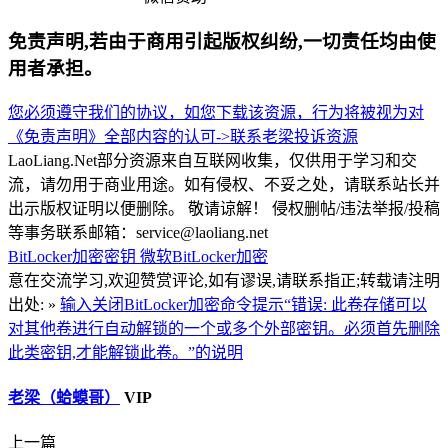
免责声明,若由于商用引起版权纠纷,一切责任均由使
用者承担。
您必须遵守我们的协议，如您下载该资源，行为将被视为对
《免责声明》全部内容的认可->
联系老梁
投诉资源
LaoLiang.Net部分资源来自互联网收集，仅供用于学习和交
流，请勿用于商业用途。如有侵权、不妥之处，请联系站长并
出示版权证明以便删除。 敬请谅解！ 侵权删帖/违法举报/投稿
等事务联系邮箱：service@laoliang.net
BitLocker加密密钥
微软BitLocker加密
意在交流学习,欢迎赞赏评论,如有谬误,请联系指正;转载请注明
出处: »
输入关闭BitLocker加密命令提示“错误: 此卷存储可以
对其他卷进行自动解锁的一个或多个外部密钥。必须首先删除
此类密钥,才能解锁此卷。”的说明
老梁（蛤蟆哥）
VIP
上一篇