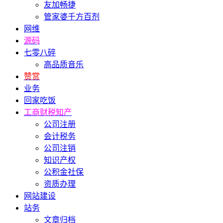
友加畅捷
管家婆千方百剂
网维
源码
七零八碎
高品质音乐
赞赏
业务
回家吃饭
工商财税知产
公司注册
会计税务
公司注销
知识产权
公积金社保
资质办理
网站建设
站务
文章归档