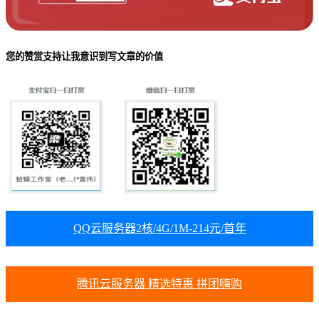
您的赞赏支持让我意识到写文章的价值
QQ云服务器2核/4G/1M-214元/首年
腾讯云服务器 精选特惠 拼团嗨购