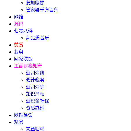
友加畅捷
管家婆千方百剂
网维
源码
七零八碎
高品质音乐
赞赏
业务
回家吃饭
工商财税知产
公司注册
会计税务
公司注销
知识产权
公积金社保
资质办理
网站建设
站务
文章归档