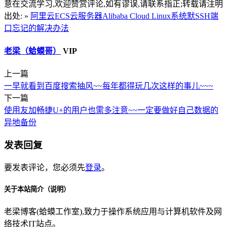
意在交流学习,欢迎赞赏评论,如有谬误,请联系指正;转载请注明
出处: »
阿里云ECS云服务器Alibaba Cloud Linux系统默SSH端
口忘记的解决办法
老梁（蛤蟆哥）
VIP
上一篇
一早就看到百度搜索抽风~~每年都得玩几次这样的事儿~~~
下一篇
使用友加畅捷U+的用户也需多注意~~一定要做好自己数据的
异地备份
发表回复
要发表评论，您必须先
登录
。
关于本站简介（说明）
老梁博客(蛤蟆工作室),致力于操作系统应用与计算机软件及网
络技术IT站点。