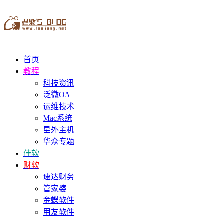
首页
教程
科技资讯
泛微OA
运维技术
Mac系统
星外主机
华众专题
佳软
财软
速达财务
管家婆
金蝶软件
用友软件