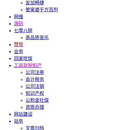
友加畅捷
管家婆千方百剂
网维
源码
七零八碎
高品质音乐
赞赏
业务
回家吃饭
工商财税知产
公司注册
会计税务
公司注销
知识产权
公积金社保
资质办理
网站建设
站务
文章归档