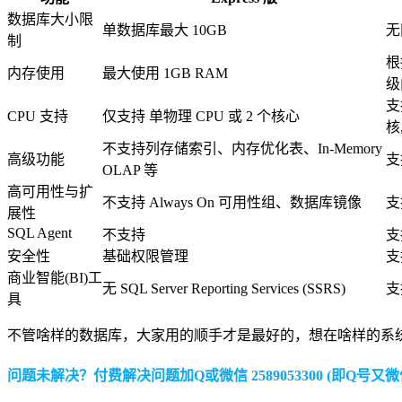
数据库大小限
单数据库最大 10GB
无
制
根
内存使用
最大使用 1GB RAM
级
支
CPU 支持
仅支持 单物理 CPU 或 2 个核心
核,
不支持列存储索引、内存优化表、In-Memory
高级功能
支
OLAP 等
高可用性与扩
不支持 Always On 可用性组、数据库镜像
支
展性
SQL Agent
不支持
支
安全性
基础权限管理
支
商业智能(BI)工
无 SQL Server Reporting Services (SSRS)
支持
具
不管啥样的数据库，大家用的顺手才是最好的，想在啥样的系
问题未解决？付费解决问题加Q或微信 2589053300 (即Q号又微