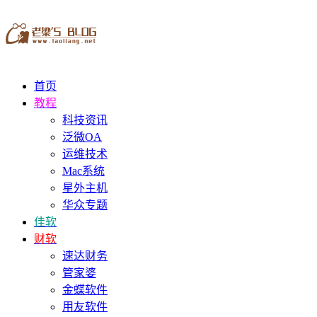
首页
教程
科技资讯
泛微OA
运维技术
Mac系统
星外主机
华众专题
佳软
财软
速达财务
管家婆
金蝶软件
用友软件