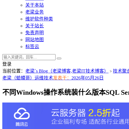
关于本站
老梁业务
维护软件种类
关于站长
免责声明
网站地图
标签云
登录
当前位置：
老梁`s Blog（老梁博客,老梁IT技术博客）
技术聚
>
老梁（蛤蟆哥）
运维技术
发表于：
2026年05月26日
不同Windows操作系统装什么版本SQL S