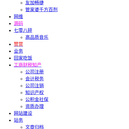
友加畅捷
管家婆千方百剂
网维
源码
七零八碎
高品质音乐
赞赏
业务
回家吃饭
工商财税知产
公司注册
会计税务
公司注销
知识产权
公积金社保
资质办理
网站建设
站务
文章归档