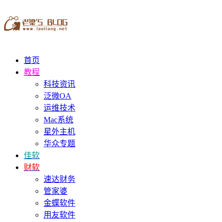
首页
教程
科技资讯
泛微OA
运维技术
Mac系统
星外主机
华众专题
佳软
财软
速达财务
管家婆
金蝶软件
用友软件