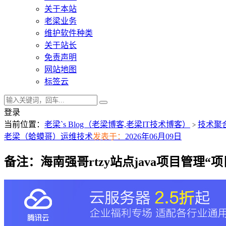
关于本站
老梁业务
维护软件种类
关于站长
免责声明
网站地图
标签云
登录
当前位置：
老梁`s Blog（老梁博客,老梁IT技术博客）
技术聚
>
老梁（蛤蟆哥）
运维技术
发表于：
2026年06月09日
备注：海南强哥rtzy站点java项目管理“项目名称rt