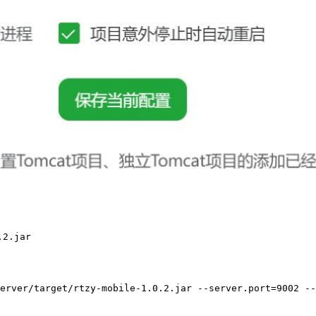
2.jar

erver/target/rtzy-mobile-1.0.2.jar --server.port=9002 --