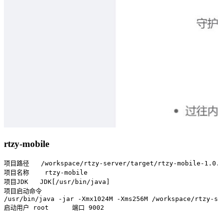
rtzy-mobile
项目路径   /workspace/rtzy-server/target/rtzy-mobile-1.0.
项目名称    rtzy-mobile

项目JDK   JDK[/usr/bin/java]

项目启动命令

/usr/bin/java -jar -Xmx1024M -Xms256M /workspace/rtzy-s
启动用户 root      端口 9002